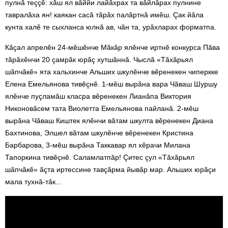
пулнă теççӗ: хăш ял вăййи лайăхрах та вăйлăрах пулнине
тавралăха ян! каякан сасă тăрăх палăртнă имӗш. Çак йăла
кунта халӗ те сыхланса юлнă ав, чăн та, урăхларах форматпа.
Кăçал апрелӗн 24-мӗшӗнче Мăкăр ялӗнче иртнӗ конкурса Пăва
тăрăхӗнчи 20 çамрăк юрăç хутшăннă. Чыслă «Тăхăрьял
шăпчăкӗ» ята хальхинче Альших шкулӗнче вӗренекен чиперкке
Елена Емельянова тивӗçнӗ. 1-мӗш вырăна вара Ч
ăваш Шуршу
ялĕнче пуçламăш класра вĕренекен Лианăпа Виктория
Никоновăсем тата Виолетта Емельянова пайланă. 2-мĕш
вырăна Чăваш Киштек ялĕнч
и
вăтам шкулта вĕренекен Диана
Бахтинова, Элшел вăтам шкулĕнче вĕренекен Кристина
Барбарова, 3-
мĕш вырăна Таккавар ял хĕрачи Милана
Тапоркина тивĕçнӗ.
Саламлатпăр! Çитес çул «Тăхăрьял
шăпчăкӗ» ăçта иртессине тавçăрма йывăр мар. Альших юрăçи
мала тухнă-тăк...