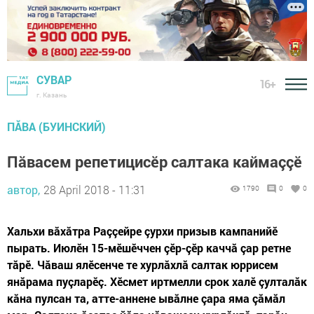
СУВАР
16+
г. Казань
ПĂВА (БУИНСКИЙ)
Пăвасем репетицисӗр салтака каймаççӗ
автор,
28 April 2018 - 11:31
1790
0
0
Хальхи вăхăтра Раççейре çурхи призыв кампанийӗ
пырать. Июлӗн 15-мӗшӗччен çӗр-çӗр каччă çар ретне
тăрӗ. Чăваш ялӗсенче те хурлăхлă салтак юррисем
янăрама пуçларӗç. Хӗсмет иртмелли срок халӗ çулталăк
кăна пулсан та, атте-аннене ывăлне çара яма çăмăл