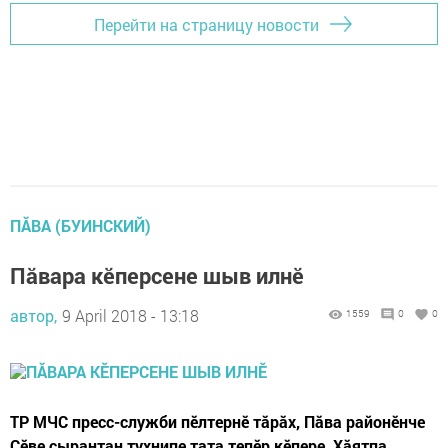
Перейти на страницу новости
ПĂВА (БУИНСКИЙ)
Пăвара кӗперсене шыв илнӗ
автор,
9 April 2018 - 13:18
1559
0
0
ТР МЧС пресс-служби пӗлтернӗ тăрăх, Пăва районӗнче
Сӗве çырантан тухнипе тата тепӗр кӗпере, Хăятпа