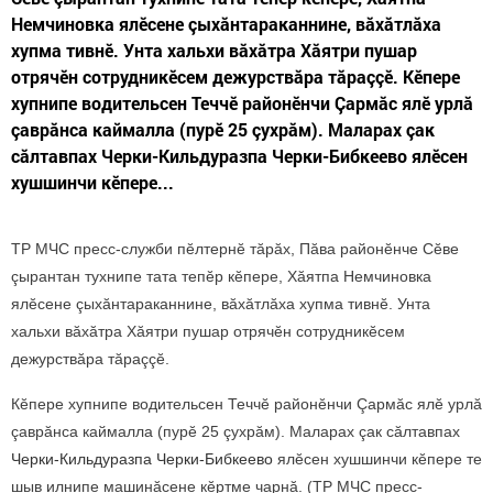
Немчиновка ялӗсене çыхăнтараканнине, вăхăтлăха
хупма тивнӗ. Унта хальхи вăхăтра Хăятри пушар
отрячӗн сотрудникӗсем дежурствăра тăраççӗ. Кӗпере
хупнипе водительсен Теччӗ районӗнчи Çармăс ялӗ урлă
çаврăнса каймалла (пурӗ 25 çухрăм). Маларах çак
сăлтавпах Черки-Кильдуразпа Черки-Бибкеево ялӗсен
хушшинчи кӗпере...
ТР МЧС пресс-служби пӗлтернӗ тăрăх, Пăва районӗнче Сӗве
çырантан тухнипе тата тепӗр кӗпере, Хăятпа Немчиновка
ялӗсене çыхăнтараканнине, вăхăтлăха хупма тивнӗ. Унта
хальхи вăхăтра Хăятри пушар отрячӗн сотрудникӗсем
дежурствăра тăраççӗ.
Кӗпере хупнипе водительсен Теччӗ районӗнчи Çармăс ялӗ урлă
çаврăнса каймалла (пурӗ 25 çухрăм). Маларах çак сăлтавпах
Черки-Кильдуразпа Черки-Бибкеево
ялӗсен хушшинчи кӗпере те
шыв илнипе машинăсене кӗртме чарнă. (ТР МЧС пресс-