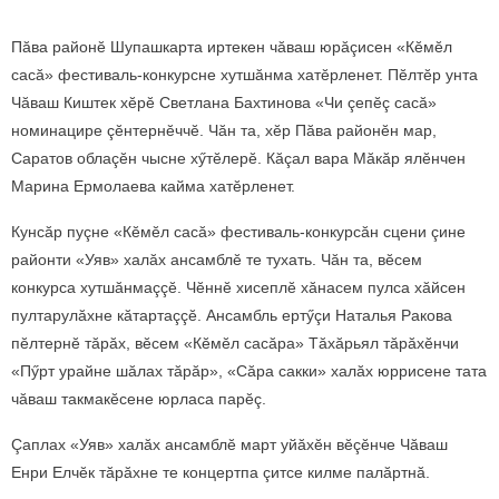
Пăва районӗ Шупашкарта иртекен чăваш юрăçисен «Кӗмӗл
сасă» фестиваль-конкурсне хутшăнма хатӗрленет. Пӗлтӗр унта
Чăваш Киштек хӗрӗ Светлана Бахтинова «Чи çепӗç сасă»
номинацире çӗнтернӗччӗ. Чăн та, хӗр Пăва районӗн мар,
Саратов облаçӗн чысне хӳтӗлерӗ. Кăçал вара Мăкăр ялӗнчен
Марина Ермолаева кайма хатӗрленет.
Кунсăр пуçне «Кӗмӗл сасă» фестиваль-конкурсăн сцени çине
районти «Уяв» халăх ансамблӗ те тухать. Чăн та, вӗсем
конкурса хутшăнмаççӗ. Чӗннӗ хисеплӗ хăнасем пулса хăйсен
пултарулăхне кăтартаççӗ. Ансамбль ертӳçи Наталья Ракова
пӗлтернӗ тăрăх, вӗсем «Кӗмӗл сасăра» Тăхăрьял тăрăхӗнчи
«Пӳрт урайне шăлах тăрăр», «Сăра сакки» халăх юррисене тата
чăваш такмакӗсене юрласа парӗç.
Çаплах «Уяв» халăх ансамблӗ март уйăхӗн вӗçӗнче Чăваш
Енри Елчӗк тăрăхне те концертпа çитсе килме палăртнă.