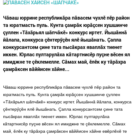
Чăваш юррине республикăра пăвасем чухлӗ пӗр район
та юратмасть пуль. Кунта çамрăк юрăçсен хушшинче
çуллен «Тăхăрьял шăпчăкӗ» конкурс иртет. Йышăннă
йăлапа, конкурса çӗнтерӳçӗн ялӗ йышăнать. Çапла
конкурсантсем çине тата пысăкрах яваплăх тиенет
иккен. Юрлас пултарулăха кăтартнисӗр пуçне вӗсен ял
имиджне те çӗклемелле. Сăмах май, ӗлӗк ку тăрăхра
çамрăксен вăййисен хăйне...
Чăваш юррине республикăра пăвасем чухлӗ пӗр район та
юратмасть пуль. Кунта çамрăк юрăçсен хушшинче çуллен
«Тăхăрьял шăпчăкӗ» конкурс иртет. Йышăннă йăлапа, конкурса
çӗнтерӳçӗн ялӗ йышăнать. Çапла конкурсантсем çине тата
пысăкрах яваплăх тиенет иккен. Юрлас пултарулăха
кăтартнисӗр пуçне вӗсен ял имиджне те çӗклемелле. Сăмах
май, ӗлӗк ку тăрăхра çамрăксен вăййисен хăйне евӗрлӗхӗ те