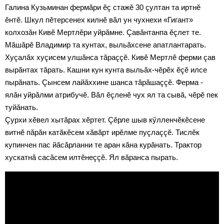
Галина Кузьминан фермăри ӗç стажӗ 30 çултан та иртнӗ
ӗнтӗ. Шкул пӗтерсенех килнӗ вăл ун чухнехи «Гигант»
колхозăн Кивӗ Мертлӗри уйрăмне. Çавăнтанпа ӗçлет те.
Мăшăрӗ Владимир та кунтах, выльăхсене апатлантарать.
Хуçалăх хуçисем улшăнса тăраççӗ. Кивӗ Мертлӗ ферми çав
вырăнтах тăрать. Кашни кун кунта выльăх-чӗрӗх ӗçӗ илсе
пырăнать. Çынсем лайăххине шанса тăрăшаççӗ. Ферма -
ялăн уйрăлми атрибучӗ. Вăл ӗçленӗ чух ял та сывă, чӗрӗ пек
туйăнать.
Çурхи хӗвел хытăрах хӗртет. Çӗрле шыв кӳлленчӗкӗсене
витнӗ пăрăн катăкӗсем хăвăрт ирӗлме пуçлаççӗ. Тислӗк
купинчен пас йăсăрланни те аран кăна курăнать. Трактор
хускатнă сасăсем илтӗнеççӗ. Ял вăранса пырать.