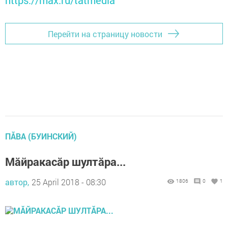
https://max.ru/tatmedia
Перейти на страницу новости
ПĂВА (БУИНСКИЙ)
Мăйракасăр шултăра...
автор,
25 April 2018 - 08:30
1806
0
1