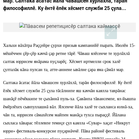
мар. Салтака ăсатас йăла чăвашсен хурлăхлă, тарăн
философиллӗ. Ку ӗнтӗ ӗлӗк хӗсмет служби 25 çула...
Хальхи вăхăтра Раççейре çурхи призыв кампанийӗ пырать. Июлӗн 15-
мӗшӗччен çӗр-çӗр каччă çар ретне тăрӗ. Чăваш ялӗсенче те хурлăхлă
салтак юррисем янăрама пуçларӗç. Хӗсмет иртмелли срок халӗ
çулталăк кăна пулсан та, атте-аннене ывăлне çара яма çăмăл мар.
Салтака ăсатас йăла чăвашсен хурлăхлă, тарăн философиллӗ. Ку ӗнтӗ
ӗлӗк хӗсмет служби 25 çула тăсăлнипе яш каччăн каялла таврăнас
шанăçӗ пӗчӗккипе те çыхăннă пуль-ха. Çавăнпа тăвансемпе, ял-йышпа
ӗмӗрлӗхех сывпуллашнă вăл. Ялсенче йăла халӗ те сыхланса юлнă-ха,
чăн та, юррисен сăмахӗсем майпен манăçа тухса пыраççӗ. Йăлана
сыхласа хăварас тӗллевпе темиçе çул каялла «Сувар» хаçат «Никрут
юрри» фестиваль-конкурсне пуçарнăччӗ. Пăва районӗ фестиваль