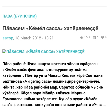
ПĂВА (БУИНСКИЙ)
Пăвасем «Кӗмӗл сасса» хатӗрленеççӗ
автор,
18 March 2018 - 13:21
1543
0
0
Пăва районӗ Шупашкарта иртекен чăваш юрăçисен
«Кӗмӗл сасă» фестиваль-конкурсне хутшăнма
хатӗрленет. Пӗлтӗр унта Чăваш Киштек хӗрӗ Светлана
Бахтинова «Чи çепӗç сасă» номинацире çӗнтернӗччӗ.
Чăн та, хӗр Пăва районӗн мар, Саратов облаçӗн чысне
хӳтӗлерӗ. Кăçал вара Мăкăр ялӗнчен Марина
Ермолаева кайма хатӗрленет. Кунсăр пуçне «Кӗмӗл
сасă» фестиваль-конкурсăн сцени çине районти «Уяв»...