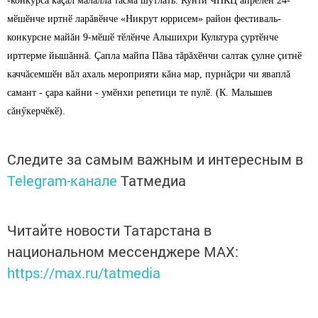
-конкурса кăçал малалла тăсма шутлать. Кунти ЧНКЦ апрелӗн 24-
мӗшӗнче иртнӗ ларăвӗнче «Никрут юррисем» район фестиваль-
конкурсне майăн 9-мӗшӗ тӗлӗнче Альшихри Культура çуртӗнче
ирттерме йышăннă. Çапла майпа Пăва тăрăхӗнчи салтак çулне çитнӗ
каччăсемшӗн вăл ахаль мероприяти кăна мар, пурнăçри чи яваплă
самант - çара кайни - умӗнхи репетици те пулӗ. (К. Малышев
сăнӳкерчӗкӗ).
Следите за самым важным и интересным в
Telegram-канале
Татмедиа
Читайте новости Татарстана в
национальном мессенджере MАХ:
https://max.ru/tatmedia