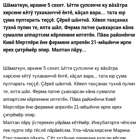
Шăматкун, ирхине 5 сехет. Ытти çулсенче ку вăхăтра
хирсене кӗтӳ тухаканччӗ ӗнтӗ, кăçал вара... тата юр
çума пултарать теççӗ. Çӗркӗ шăнтнă. Хӗвел тахçанах
тухнă пулин те, ялта шăп. Ферма патне çывхарсан кăна
сумалли аппартсем кӗрленине илтетӗн. Пăва районӗнчи
Кивӗ Мертлӗри ӗне фермине апрелӗн 21-мӗшӗнче ирпе
ирех çитрӗмӗр эпир. Малтан пăру...
Шăматкун, ирхине 5 сехет. Ытти çулсенче ку вăхăтра
хирсене кӗтӳ тухаканччӗ ӗнтӗ, кăçал вара... тата юр çума
пултарать теççӗ. Çӗркӗ шăнтнă. Хӗвел тахçанах тухнă пулин
те, ялта шăп. Ферма патне çывхарсан кăна сумалли
аппартсем кӗрленине илтетӗн. Пăва районӗнчи Кивӗ
Мертлӗри ӗне фермине апрелӗн 21-мӗшӗнче ирпе ирех
çитрӗмӗр эпир.
Малтан пăру ӳстерекен уйрăма кӗтӗмӗр. Инкубаторти чӗпсем
пек пурте пӗр тӗслӗ пăрăвӗсем. Ула-чăласкерсене Марина
Ерусланова пăхать. Сӗт хутăшне паракана курсан вӗсем