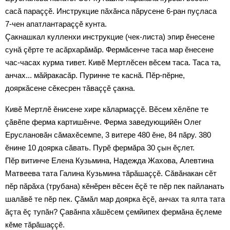
сасă параççӗ. Инструкцие пăхăнса пăрусене 6-ран пуçласа
7-чен апатлантараççӗ кунта.
Çакнашкал кулленхи инструкцие (чек-листа) эпир ӗнесене
сунă çӗрте те асăрхарăмăр. Фермăсенче таса мар ӗнесене
час-часах курма тивет. Кивӗ Мертлӗсен вӗсем таса. Таса та,
анчах... мăйракасăр. Пуринне те каснă. Пӗр-пӗрне,
дояркăсене сӗкесрен тăваççӗ çакна.
Кивӗ Мертлӗ ӗнисене хире кăлармаççӗ. Вӗсем хӗлӗпе те
çăвӗпе ферма картишӗнче. Ферма заведующийӗн Олег
Еруслановăн сăмахӗсемпе, 3 витере 480 ӗне, 84 пăру. 380
ӗнине 10 доярка сăвать. Пурӗ фермăра 30 çын ӗçлет.
Пӗр витинче Елена Кузьмина, Надежда Жахова, Алевтина
Матвеева тата Галина Кузьмина тăрăшаççӗ. Сăвăнакан сӗт
пӗр пăрăха (трубана) кӗнӗрен вӗсен ӗçӗ те пӗр пек пайланать
шалăвӗ те пӗр пек. Çăмăл мар доярка ӗçӗ, анчах та ялта тата
ăçта ӗç тупăн? Çавăнпа хăшӗсем çемйипех фермăна ӗçлеме
кӗме тăрăшаççӗ.