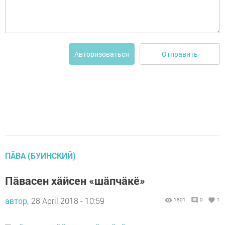
Отправить
Авторизоваться
ПĂВА (БУИНСКИЙ)
Пăвасен хăйсен «шăпчăкӗ»
автор,
28 April 2018 - 10:59
1801
0
1