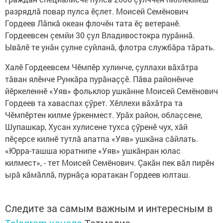
разрядлă повар пулса ӗçлет. Моисей Семёнович
Гордеев Лăпкă океан флочӗн тата ӗç ветеранӗ.
Гордеевсен çемйи 30 çул Владивостокра пурăннă.
Ывăлӗ те унăн çулне суйланă, флотра службăра тăрать.
Халӗ Гордеевсем Чӗмпӗр хулинче, çуллахи вăхăтра
тăван ялӗнче Рункăра пурăнаççӗ. Пăва районӗнче
йӗркеленнӗ «Уяв» фольклор ушкăнне Моисей Семёнович
Гордеев та хаваспах çӳрет. Хӗллехи вăхăтра та
Чӗмпӗртен килме ӳркенмест. Урăх район, облаçсене,
Шупашкар, Хусан хулисене тухса çӳренӗ чух, хăй
пӗçерсе килнӗ тутлă апатпа «Уяв» ушкăна сăйлать.
«Юрра-ташша юратнипе «Уяв» ушкăнран юлас
килмест», - тет Моисей Семёнович. Çакăн пек вăл пирӗн
ырă кăмăллă, пурнăçа юратакан Гордеев юлташ.
Следите за самым важным и интересным в