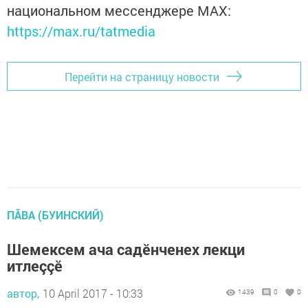
национальном мессенджере MАХ:
https://max.ru/tatmedia
Перейти на страницу новости
ПĂВА (БУИНСКИЙ)
Шемексем ача садӗнченех лекци
итлеççӗ
автор,
10 April 2017 - 10:33
1439
0
0