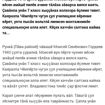
вӗсен амăшӗ пилӗк ачине тăлăха хăварса вилсе каять.
Çавăнпа унăн 7 класс хыççăнах колхозра ӗçлеме тивет.
Каярахпа Чӗмпӗрти чугун çул училищине вӗренме
кӗрет, унта пысăк вольтлă линисен монтажникӗн
специальноçне алла илет. Кӗçех каччăн салтака кайма
та...
Рункă (Пăва районӗ) чăвашӗ Моисей Семёнович Гордеев
1943 çулта çуралнă. Моисей вун пӗрте чухнех вӗсен
амăшӗ пилӗк ачине тăлăха хăварса вилсе каять.
Çавăнпа унăн 7 класс хыççăнах колхозра ӗçлеме тивет.
Каярахпа Чӗмпӗрти чугун çул училищине вӗренме кӗрет,
унта пысăк вольтлă линисен монтажникӗн
специальноçне алла илет. Кӗçех каччăн салтака кайма
та вăхăт çитет. Владивостока тинӗс çар флотне лекет.
Карап çинче апат пӗçерекен пулать вăл. Тăватă çул
хӗсметре тăнă хыççăн яла таврăнмасть. Çапла унăн