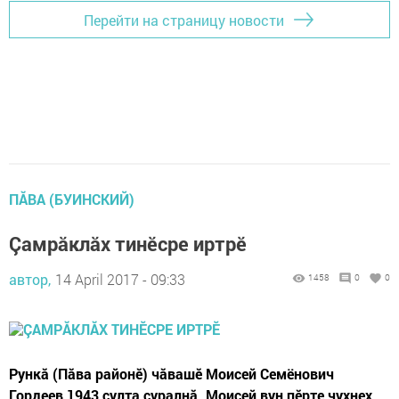
Перейти на страницу новости
ПĂВА (БУИНСКИЙ)
Çамрăклăх тинӗсре иртрӗ
автор,
14 April 2017 - 09:33
1458
0
0
Рункă (Пăва районӗ) чăвашӗ Моисей Семёнович
Гордеев 1943 çулта çуралнă. Моисей вун пӗрте чухнех