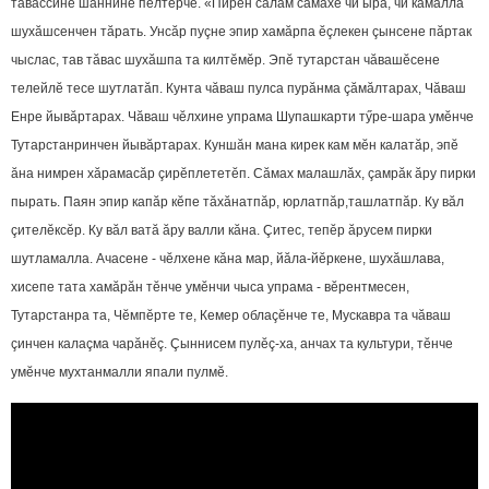
тăвассине шаннине пӗлтерчӗ. «Пирӗн салам сăмахӗ чи ырă, чи кăмăллă
шухăшсенчен тăрать. Унсăр пуçне эпир хамăрпа ӗçлекен çынсене пăртак
чыслас, тав тăвас шухăшпа та килтӗмӗр. Эпӗ тутарстан чăвашӗсене
телейлӗ тесе шутлатăп. Кунта чăваш пулса пурăнма çăмăлтарах, Чăваш
Енре йывăртарах. Чăваш чӗлхине упрама Шупашкарти тӳре-шара умӗнче
Тутарстанринчен йывăртарах. Куншăн мана кирек кам мӗн калатăр, эпӗ
ăна нимрен хăрамасăр çирӗплететӗп. Сăмах малашлăх, çамрăк ăру пирки
пырать. Паян эпир капăр кӗпе тăхăнатпăр, юрлатпăр,ташлатпăр. Ку вăл
çителӗксӗр. Ку вăл ватă ăру валли кăна. Çитес, тепӗр ăрусем пирки
шутламалла. Ачасене - чӗлхене кăна мар, йăла-йӗркене, шухăшлава,
хисепе тата хамăрăн тӗнче умӗнчи чыса упрама - вӗрентмесен,
Тутарстанра та, Чӗмпӗрте те, Кемер облаçӗнче те, Мускавра та чăваш
çинчен калаçма чарăнӗç. Çыннисем пулӗç-ха, анчах та культури, тӗнче
умӗнче мухтанмалли япали пулмӗ.