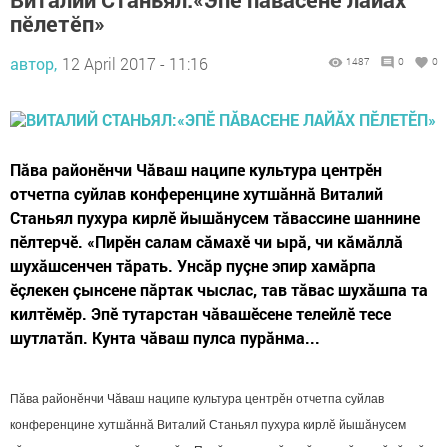
пӗлетӗп»
автор,
12 April 2017 - 11:16
1487
0
0
Пăва районӗнчи Чăваш наципе культура центрӗн
отчетпа суйлав конференцине хутшăннă Виталий
Станьял пухура кирлӗ йышăнусем тăвассине шаннине
пӗлтерчӗ. «Пирӗн салам сăмахӗ чи ырă, чи кăмăллă
шухăшсенчен тăрать. Унсăр пуçне эпир хамăрпа
ӗçлекен çынсене пăртак чыслас, тав тăвас шухăшпа та
килтӗмӗр. Эпӗ тутарстан чăвашӗсене телейлӗ тесе
шутлатăп. Кунта чăваш пулса пурăнма...
Пăва районӗнчи
Чăваш наципе культура центрӗн отчетпа суйлав
конференцине хутшăннă Виталий Станьял пухура кирлӗ йышăнусем