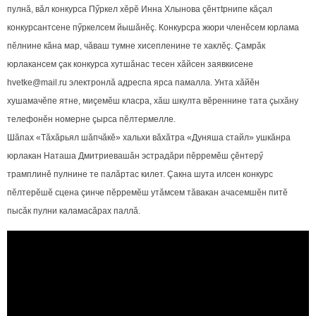
пулнă, вăл конкурса Пӳркел хӗрӗ Инна Хлынова çӗнтtрнипе кăçал
конкурсантсене пӳркелсем йышăнӗç. Конкурсра жюри членӗсем юрлама
пӗлнине кăна мар, чăваш тумне хисепленине те хаклӗç. Çамрăк
юрлакансем çак конкурса хутшăнас тесен хăйсен заявкисене
hvetke@mail.ru электронлă адреспа ярса памалла. Унта хăйӗн
хушамачӗпе ятне, миçемӗш класра, хăш шкулта вӗреннине тата çыхăну
телефонӗн номерне çырса пӗлтермелле.
Шăпах «Тăхăрьял шăпчăкӗ» хальхи вăхăтра «Дуняша стайл» ушкăнра
юрлакан Наташа Дмитриевашăн эстрадăри пӗрремӗш çӗнтерӳ
трамплинӗ пулнине те палăртас килет. Çакна шута илсен конкурс
пӗлтерӗшӗ сцена çинче пӗрремӗш утăмсем тăвакан ачасемшӗн питӗ
пысăк пулни каламасăрах паллă.