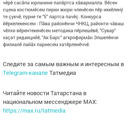
чĕрĕ сасăпа юрланине палăртса хăвармалла. Вĕсен
сцена костюмĕсем пирки жюри членĕсен пĕр иккĕленÿ
те çукчĕ, пурне те "5" лартса пачĕç. Конкурса
йĕркелекенсем - Пăва районĕнчи ЧНКЦ, районти чăваш
чĕлхи вĕрентекенĕсен методика пĕрлешĕвĕ, "Сувар"
хаçат редакцийĕ, "Ак Барс" агкрофирмăн Элшелĕнчи
филиалĕ лайăх парнесем хатĕрленĕччĕ.
Следите за самым важным и интересным в
Telegram-канале
Татмедиа
Читайте новости Татарстана в
национальном мессенджере MАХ:
https://max.ru/tatmedia