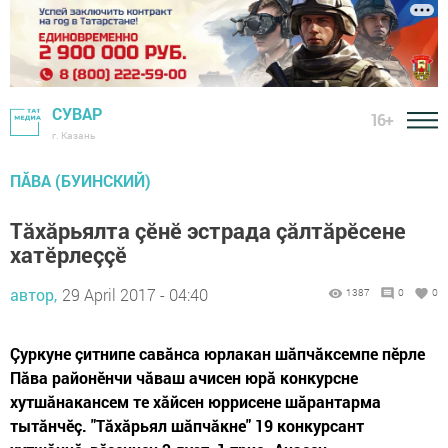
СУВАР
16+
г. Казань
ПĂВА (БУИНСКИЙ)
Тăхăрьялта çĕнĕ эстрада çăлтăрĕсене
хатĕрлеççĕ
автор,
29 April 2017 - 04:40
1387
0
0
Çуркуне çитнипе савăнса юрлакан шăпчăксемпе пĕрле
Пăва районĕнчи чăваш ачисен юрă конкурсне
хутшăнакансем те хăйсен юррисене шăрантарма
тытăнчĕç. "Тăхăрьял шăпчăкне" 19 конкурсант