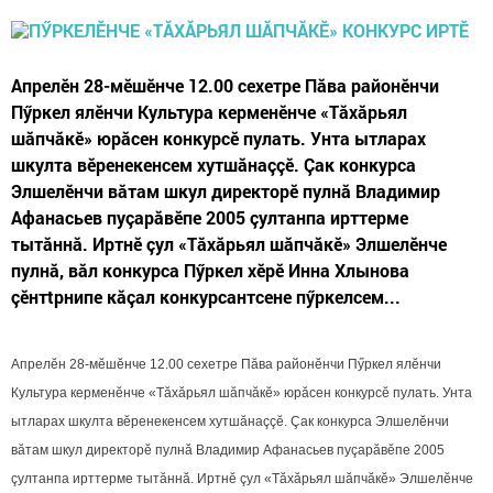
Апрелӗн 28-мӗшӗнче 12.00 сехетре Пăва районӗнчи
Пӳркел ялӗнчи Культура керменӗнче «Тăхăрьял
шăпчăкӗ» юрăсен конкурсӗ пулать. Унта ытларах
шкулта вӗренекенсем хутшăнаççӗ. Çак конкурса
Элшелӗнчи вăтам шкул директорӗ пулнă Владимир
Афанасьев пуçарăвӗпе 2005 çултанпа ирттерме
тытăннă. Иртнӗ çул «Тăхăрьял шăпчăкӗ» Элшелӗнче
пулнă, вăл конкурса Пӳркел хӗрӗ Инна Хлынова
çӗнтtрнипе кăçал конкурсантсене пӳркелсем...
Апрелӗн 28-мӗшӗнче 12.00 сехетре Пăва районӗнчи Пӳркел ялӗнчи
Культура керменӗнче «Тăхăрьял шăпчăкӗ» юрăсен конкурсӗ пулать. Унта
ытларах шкулта вӗренекенсем хутшăнаççӗ. Çак конкурса Элшелӗнчи
вăтам шкул директорӗ пулнă Владимир Афанасьев пуçарăвӗпе 2005
çултанпа ирттерме тытăннă. Иртнӗ çул «Тăхăрьял шăпчăкӗ» Элшелӗнче