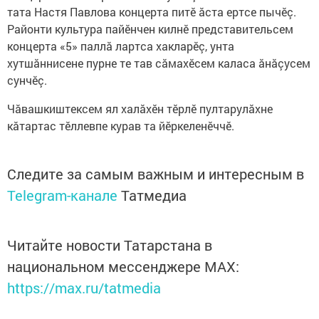
тата Настя Павлова концерта питӗ ăста ертсе пычĕç.
Районти культура пайĕнчен килнĕ представительсем
концерта «5» паллă лартса хакларӗç, унта
хутшăннисене пурне те тав сăмахĕсем каласа ăнăçусем
сунчĕç.
Чăвашкиштексем ял халăхĕн тӗрлӗ пултарулăхне
кăтартас тӗллевпе курав та йӗркеленӗччӗ.
Следите за самым важным и интересным в
Telegram-канале
Татмедиа
Читайте новости Татарстана в
национальном мессенджере MАХ:
https://max.ru/tatmedia