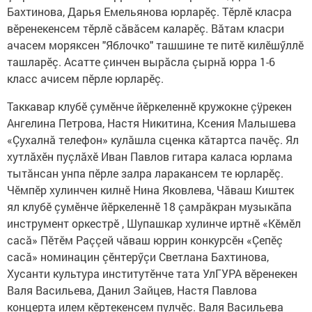
Бахтинова, Дарья Емельянова юрларĕç. Тĕрлĕ класра
вĕренекенсем тĕрлĕ сăвăсем каларĕç. Вăтам класри
ачасем моряксен "Яблочко" ташшине те питӗ килӗшӳллӗ
ташларӗç. Асатте çинчен вырăсла çырнă юрра 1-6
класс ачисем пӗрле юрларĕç.
Таккавар клубĕ çумĕнче йӗркеленнĕ кружокне çÿрекен
Ангелина Петрова, Настя Никитина, Ксения Малышева
«Çухалнă телефон» кулăшла сценка кăтартса пачĕç. Ял
хутлăхӗн пуçлăхӗ Иван Павлов гитара каласа юрлама
тытăнсан унпа пĕрле залра ларакансем те юрларĕç.
Чĕмпĕр хулинчен килнĕ Нина Яковлева, Чăваш Киштек
ял клубӗ çумӗнче йӗркеленнӗ 18 çамрăкран музыкăпа
инструмент оркестрӗ , Шупашкар хулинче иртнӗ «Кĕмĕл
сасă» Пӗтӗм Раççей чăваш юррин конкурсĕн «Çепĕç
сасă» номинацин çĕнтерӳçи Светлана Бахтинова,
Хусанти культура институтĕнче тата УлГУРА вĕренекен
Валя Васильева, Данил Зайцев, Настя Павлова
концерта илем кӗртекенсем пулчĕç. Валя Васильева