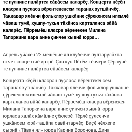
те пулнине палăртса сăвăсем каларĕç. Концерта кĕçĕн
класран пуçласа вĕрентекенсем таранах хутшăнчĕç.
Таккавар ялĕнчи фольклор ушкăнне çӳрекенсем илемлĕ
чăваш тумĕ, хушпу-тухья тăхăнса карталанса вăйă
каларĕç. Пĕрремĕш класра вĕренекен Милана
Тапоркина вара анне çинчен хывнă юрра...
Апрель уйăхĕн 22-мĕшĕнче ял клубĕнче пултарулăхпа
отчет концертчӗ иртрĕ. Çав кун Пĕтĕм тĕнчери Çĕр кунĕ
те пулнине палăртса сăвăсем каларĕç.
Концерта кĕçĕн класран пуçласа вĕрентекенсем
таранах хутшăнчĕç. Таккавар ялĕнчи фольклор ушкăнне
çӳрекенсем илемлĕ чăваш тумĕ, хушпу-тухья тăхăнса
карталанса вăйă каларĕç. Пĕрремĕш класра вĕренекен
Милана Тапоркина вара анне çинчен хывнă юрра
юрласа халăх кăмăлне çӗклерӗ. Тĕрлĕ çулсенчи
ушкăнсем юрă-ташăпа савăнтарчĕç. Виçĕ чĕлхепе
çырнă «Тăван ял» юрра Карина Воронова, Дина