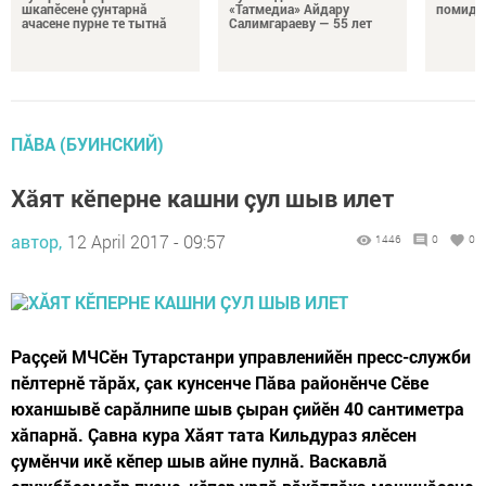
шкапӗсене çунтарнă
«Татмедиа» Айдару
помидо
ачасене пурне те тытнă
Салимгараеву — 55 лет
ПĂВА (БУИНСКИЙ)
Хăят кӗперне кашни çул шыв илет
автор,
12 April 2017 - 09:57
1446
0
0
Раççей МЧСӗн Тутарстанри управленийӗн пресс-служби
пӗлтернӗ тăрăх, çак кунсенче Пăва районӗнче Сĕве
юханшывӗ сарăлнипе шыв çыран çийӗн 40 сантиметра
хăпарнă. Çавна кура Хăят тата Кильдураз ялӗсен
çумӗнчи икӗ кӗпер шыв айне пулнă. Васкавлă