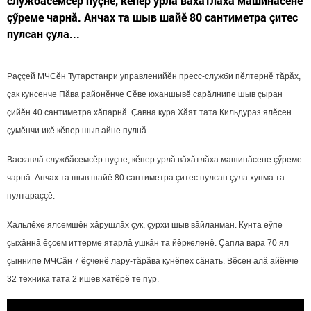
службăсемсӗр пуçне, кӗпер урлă вăхăтлăха машинăсене
çӳреме чарнă. Анчах та шыв шайӗ 80 сантиметра çитес
пулсан çула...
Раççей МЧСӗн Тутарстанри управленийӗн пресс-служби пӗлтернӗ тăрăх,
çак кунсенче Пăва районӗнче
Сĕве
юханшывӗ сарăлнипе шыв çыран
çийӗн
40
сантиметра хăпарнă. Çавна кура Хăят тата Кильдураз ялӗсен
çумӗнчи икӗ кӗпер шыв айне пулнă.
Васкавлă службăсемсӗр пуçне, кӗпер урлă вăхăтлăха машинăсене çӳреме
чарнă. Анчах та шыв шайӗ
80
сантиметра çитес пулсан çула хупма та
пултараççӗ.
Хальлӗхе ялсемшӗн хăрушлăх çук, çурхи шыв вăйланман. Кунта еӳпе
çыхăннă ӗçсем иттерме ятарлă ушкăн та йӗркеленӗ. Çапла вара
70
ял
çыннипе МЧСăн 7 ӗçченӗ лару-тăрăва кунӗпех сăнать. Вӗсен алă айӗнче
32
техника тата
2
ишев хатӗрӗ те пур.