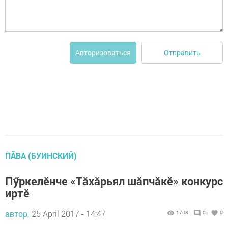
Отправить
Авторизоваться
ПĂВА (БУИНСКИЙ)
Пӳркелӗнче «Тăхăрьял шăпчăкӗ» конкурс
иртӗ
автор,
25 April 2017 - 14:47
1708
0
0