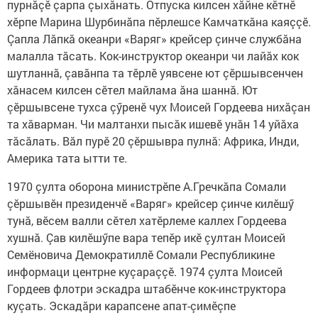
пурнăçӗ çарпа çыхăнать. Отпуска килсен хăйне кӗтнӗ
хӗрпе Марина Шурбинăпа пӗрлешсе Камчаткăна каяççӗ.
Çапла Лăпкă океанри «Варяг» крейсер çинче службăна
малалла тăсать. Кок-инструктор океанри чи лайăх кок
шутланнă, çавăнпа та тӗрлӗ уявсене ют çӗршывсенчен
хăнасем килсен сӗтел майлама ăна шаннă. Ют
çӗршывсене тухса çӳренӗ чух Моисей Гордеева нихăçан
та хăварман. Чи малтанхи пысăк ишевӗ унăн 14 уйăха
тăсăлать. Вăл пурӗ 20 çӗршывра пулнă: Африка, Инди,
Америка тата ытти те.
1970 çулта оборона министрӗпе А.Гречкăпа Сомали
çӗршывӗн президенчӗ «Варяг» крейсер çинче килӗшӳ
тунă, вӗсем валли сӗтел хатӗрлеме каллех Гордеева
хушнă. Çав килӗшӳпе вара тепӗр икӗ çултан Моисей
Семёновича Демократиллӗ Сомали Респуб­ликине
информаци центрне куçараççӗ. 1974 çулта Моисей
Гордеев флотри эскадра штабӗнче кок-инструктора
куçать. Эскадăри карапсене апат-çимӗçпе