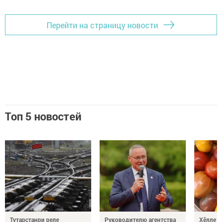
Перейти на страницу новости
Топ 5 новостей
Тутарстанри реле
Руководителю агентства
Хӗлле в