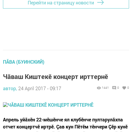
Перейти на страницу новости
ПĂВА (БУИНСКИЙ)
Чăваш Киштекӗ концерт ирттернӗ
автор,
24 April 2017 - 09:17
1441
0
0
Апрель уйăхĕн 22-мĕшĕнче ял клубĕнче пултарулăхпа
отчет концертчӗ иртрĕ. Çав кун Пĕтĕм тĕнчери Çĕр кунĕ