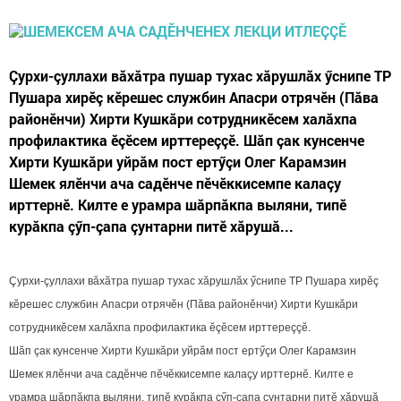
Çурхи-çуллахи вăхăтра пушар тухас хăрушлăх ӳснипе ТР
Пушара хирӗç кĕрешес службин Апасри отрячӗн (Пăва
районӗнчи) Хирти Кушкăри сотрудникӗсем халăхпа
профилактика ӗçĕсем ирттереççӗ. Шăп çак кунсенче
Хирти Кушкăри уйрăм пост ертӳçи Олег Карамзин
Шемек ялӗнчи ача садӗнче пӗчӗккисемпе калаçу
ирттернӗ. Килте е урамра шăрпăкпа выляни, типӗ
курăкпа çӳп-çапа çунтарни питĕ хăрушă...
Çурхи-çуллахи вăхăтра пушар тухас хăрушлăх ӳснипе ТР Пушара хирӗç
кĕрешес службин Апасри отрячӗн (Пăва районӗнчи) Хирти Кушкăри
сотрудникӗсем халăхпа профилактика ӗçĕсем ирттереççӗ.
Шăп çак кунсенче Хирти Кушкăри уйрăм пост ертӳçи Олег Карамзин
Шемек ялӗнчи ача садӗнче пӗчӗккисемпе калаçу ирттернӗ. Килте е
урамра шăрпăкпа выляни, типӗ курăкпа çӳп-çапа çунтарни питĕ хăрушă