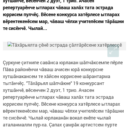
хутшăнчĕ, вĕсенчен 2 дуэт, 1 трио. Ачасен
репертуарĕнче ытларах чăваш халăх тата эстрада
юррисем пулчĕç. Вĕсене конкурса хатĕрлесе ытларах
вĕрентекенĕсем мар, чăваш чĕлхи учителĕсем тăрăшни
те сисĕнчĕ. Чылай...
Çуркуне çитнипе савăнса юрлакан шăпчăксемпе пĕрле
Пăва районĕнчи чăваш ачисен юрă конкурсне
хутшăнакансем те хăйсен юррисене шăрантарма
тытăнчĕç. "Тăхăрьял шăпчăкне" 19 конкурсант
хутшăнчĕ, вĕсенчен 2 дуэт, 1 трио. Ачасен
репертуарĕнче ытларах чăваш халăх тата эстрада
юррисем пулчĕç. Вĕсене конкурса хатĕрлесе ытларах
вĕрентекенĕсем мар, чăваш чĕлхи учителĕсем тăрăшни
те сисĕнчĕ. Чылай юрлаканăн вокал енĕпе чылай
аталанмалли пур-ха. Çапах çамрăк артистсем пурте