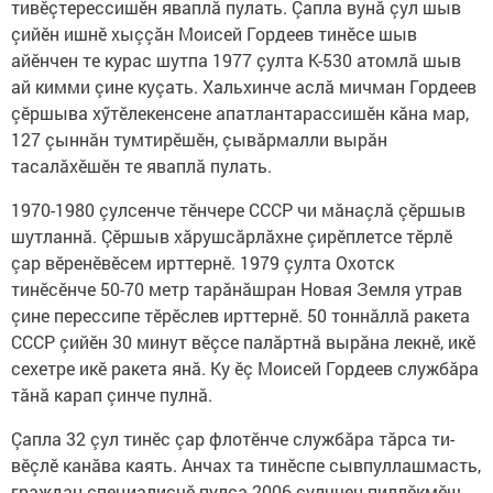
тивӗçтерессишӗн явап­лă пулать. Çапла вунă çул шыв
çийӗн ишнӗ хыççăн Моисей Гордеев тинӗсе шыв
айӗнчен те курас шутпа 1977 çулта К-530 атомлă шыв
ай кимми çине куçать. Хальхинче аслă мичман Гордеев
çӗршыва хӳтӗлекенсене апатлантарассишӗн кăна мар,
127 çыннăн тумтирӗшӗн, çывăрмалли вырăн
тасалăхӗшӗн те яваплă пулать.
1970-1980 çулсенче тӗнчере СССР чи мăнаçлă çӗршыв
шутланнă. Çӗршыв хăрушсăрлăхне çирӗплетсе тӗрлӗ
çар вӗренӗвӗсем ирттернӗ. 1979 çулта Охотск
тинӗсӗнче 50-70 метр тарăнăшран Новая Земля утрав
çине перессипе тӗрӗслев ирттернӗ. 50 тоннăллă ракета
СССР çийӗн 30 минут вӗçсе палăртнă вырăна лекнӗ, икӗ
сехетре икӗ ракета янă. Ку ӗç Моисей Гордеев службăра
тăнă карап çинче пулнă.
Çапла 32 çул тинӗс çар флотӗнче службăра тăрса ти­
вӗçлӗ канăва каять. Анчах та тинӗспе сывпуллашмасть,
граждан специалисчӗ пулса 2006 çулччен пиллӗкмӗш