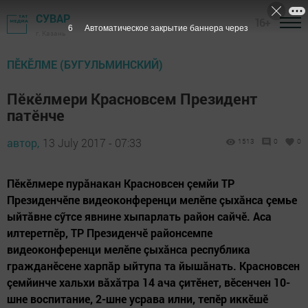
СУВАР
16+
5
Автоматическое закрытие баннера через
г. Казань
ПĔКĔЛМЕ (БУГУЛЬМИНСКИЙ)
Пӗкӗлмери Красновсем Президент
патӗнче
автор,
13 July 2017 - 07:33
1513
0
0
Пӗкӗлмере пурăнакан Красновсен çемйи ТР
Президенчӗпе видеоконференци мелӗпе çыхăнса çемье
ыйтăвне сӳтсе явнине хыпарлать район сайчӗ. Аса
илтеретпӗр, ТР Президенчӗ районсемпе
видеоконференци мелӗпе çыхăнса республика
гражданӗсене харпăр ыйтупа та йышăнать. Красновсен
çемйинче хальхи вăхăтра 14 ача çитӗнет, вӗсенчен 10-
шне воспитание, 2-шне усрава илни, тепӗр иккӗшӗ