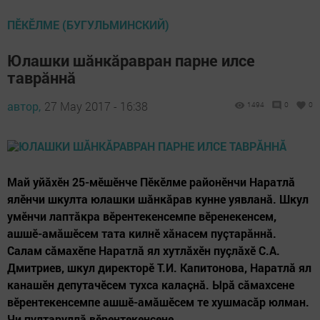
ПĔКĔЛМЕ (БУГУЛЬМИНСКИЙ)
Юлашки шăнкăравран парне илсе
таврăннă
автор,
27 May 2017 - 16:38
1494
0
0
Май уйăхӗн 25-мӗшӗнче Пӗкӗлме районӗнчи Наратлă
ялӗнчи шкулта юлашки шăнкăрав кунне уявланă. Шкул
умӗнчи лаптăкра вӗрентекенсемпе вӗренекенсем,
ашшӗ-амăшӗсем тата килнӗ хăнасем пуçтарăннă.
Салам сăмахӗпе Наратлă ял хутлăхӗн пуçлăхӗ С.А.
Дмитриев, шкул директорӗ Т.И. Капитонова, Наратлă ял
канашӗн депутачӗсем тухса калаçнă. Ырă сăмахсене
вӗрентекенсемпе ашшӗ-амăшӗсем те хушмасăр юлман.
Чи пултаруллă вӗрентекенсене...