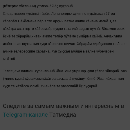
(в
ӗлерме
хăтланни)
уголовнăй ӗç
пуçар
нă.
Следствирен курăннă тăрăх,
Лениногорск хулинче пурăнакан
2
7-ри
хӗрарăм Пӗкӗлмене
пӗр ялти
арçын патне ачипе
хăнана
килнӗ.
Çав
вăхăтра хваттерте хăйсемсӗр пуçне тата икӗ арçын пулнă.
Вӗсемпе
эрех
ӗçнӗ
те хӗрарăм.У
нтан
ачипе тепӗр пӳлӗме çывăрма кайнă. Анчах унпа
иккӗн юлас шутпа кил хуçи вӗсенчен юлман. Хӗрарăм хирӗçлесен те ăна е
ачине вӗлерессипе хăратнă. Кун хыççăн амăшӗ ывăлне чӳречерен
ывăтнă.
Теле
е,
ача
вилмен, суранланнă кăна. Ăна умри юр купи çăлса хăварнă. Ача
ӳкнине курнă кӳршисем вăхăтра васкавлă пулăшу чӗннӗ. Яваплăхран кил
хуçи те хăтăлса юлмӗ. Ун енӗпе те уголовнăй ӗç пуçарнă.
Следите за самым важным и интересным в
Telegram-канале
Татмедиа