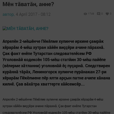
Мӗн тăватăн, анне?
автор,
4 April 2017 - 08:12
1749
0
0
Апрелӗн 2-мӗшӗнче Пӗкӗлме хулинче ирхине çамрăк
хӗрарăм 4-мӗш хутран хăйӗн виççӗри ачине пăрахнă.
Çак факт енӗпе Тутарстан следователӗсем РФ
Уголовнăй кодексӗн 105-мӗш статйин 30-мӗш пайӗпе
(вӗлерме хăтланни) уголовнăй ӗç пуçарнă. Следствирен
курăннă тăрăх, Лениногорск хулинче пурăнакан 27-ри
хӗрарăм Пӗкӗлмене пӗр ялти арçын патне ачипе хăнана
килнӗ. Çав вăхăтра хваттерте хăйсемсӗр...
Апрелӗн 2-мӗшӗнче Пӗкӗлме хулинче
ирхине
çамрăк хӗрарăм 4-мӗш
хут
ран хăйӗн
виççӗ
ри ачине пăрахнă. Çа
к факт енӗпе
Тутарстан
след
ователӗсем
РФ Уголовнăй кодексӗн 105-мӗш статйин 30-мӗш пайӗпе