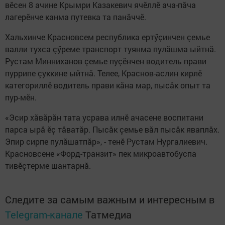
вӗсен 8 ачине Крымри Казакевич ячӗллӗ ача-пăча
лагерӗнче канма путевка та панăччӗ.
Хальхинче Красновсем республика ертӳçинчен çемье
валли тухса çӳреме транспорт туянма пулăшма ыйтнă.
Рустам Минниханов çемье пуçӗнчен водитель прави
пуррипе çуккине ыйтнă. Телее, Краснов-аслин кирлӗ
категориллӗ водитель прави кăна мар, пысăк опыт та
пур-мӗн.
«Эсир хăвăрăн тата усрава илнӗ ачасене воспитани
парса ырă ӗç тăватăр. Пысăк çемье вăл пысăк яваплăх.
Эпир сирпе пулăшатпăр», - тенӗ Рустам Нургалиевич.
Красновсене «Форд-транзит» пек микроавтобуспа
тивӗçтерме шантарнă.
Следите за самым важным и интересным в
Telegram-канале
Татмедиа