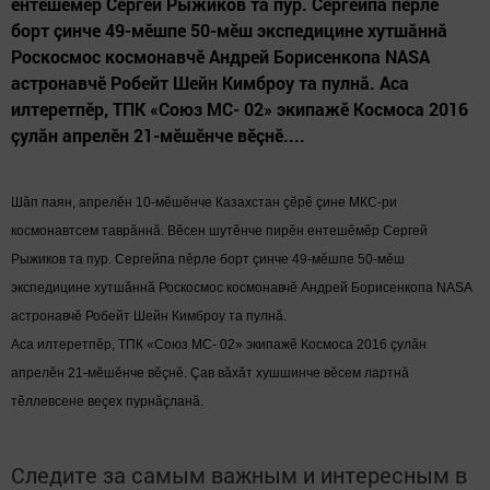
ентешӗмӗр Сергей Рыжиков та пур. Сергейпа пӗрле
борт çинче 49-мӗшпе 50-мӗш экспедицине хутшăннă
Роскосмос космонавчӗ Андрей Борисенкопа NASA
астронавчӗ Робейт Шейн Кимброу та пулнă. Аса
илтеретпӗр, ТПК «Союз МС- 02» экипажĕ Космоса 2016
çулăн апрелӗн 21-мӗшӗнче вĕçнĕ....
Шăп паян, апрелӗн 10-мӗшӗнче Казахстан çӗрĕ çине МКС-ри
космонавтсем таврăннă. Вӗсен шутӗнче пирӗн ентешӗмӗр Сергей
Рыжиков та пур. Сергейпа пӗрле борт çинче 49-мӗшпе 50-мӗш
экспедицине хутшăннă Роскосмос космонавчӗ Андрей Борисенкопа NASA
астронавчӗ Робейт Шейн Кимброу та пулнă.
Аса илтеретпӗр, ТПК «Союз МС- 02» экипажĕ Космоса 2016 çулăн
апрелӗн 21-мӗшӗнче вĕçнĕ. Çав вăхăт хушшинче вӗсем лартнă
тӗллевсене веçех пурнăçланă.
Следите за самым важным и интересным в