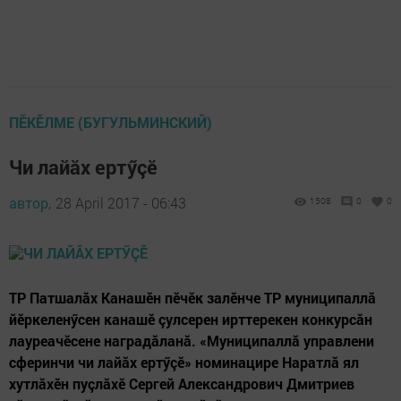
ПĔКĔЛМЕ (БУГУЛЬМИНСКИЙ)
Чи лайăх ертӳçӗ
автор,
28 April 2017 - 06:43
1508
0
0
ТР Патшалăх Канашӗн пӗчӗк залӗнче ТР муниципаллă
йӗркеленӳсен канашӗ çулсерен ирттерекен конкурсăн
лауреачӗсене наградăланă. «Муниципаллă управлени
сферинчи чи лайăх ертӳçӗ» номинацире Наратлă ял
хутлăхӗн пуçлăхӗ Сергей Александрович Дмитриев