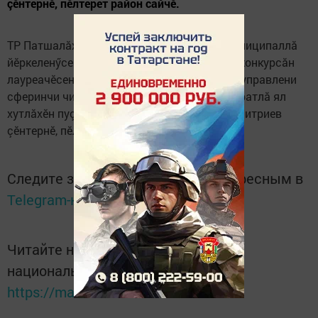
çӗнтернӗ, пӗлтерет район сайчӗ.
ТР Патшалăх Канашӗн пӗчӗк залӗнче ТР муниципаллă
йӗркеленӳсен канашӗ çулсерен ирттерекен конкурсăн
лауреачӗсене наградăланă. «Муниципаллă управлени
сферинчи чи лайăх ертӳçӗ» номинацире Наратлă ял
хутлăхӗн пуçлăхӗ Сергей Александрович Дмитриев
çӗнтернӗ, пӗлтерет район сайчӗ.
Следите за самым важным и интересным в
Telegram-канале
Татмедиа
Читайте новости Татарстана в
национальном мессенджере MАХ:
https://max.ru/tatmedia