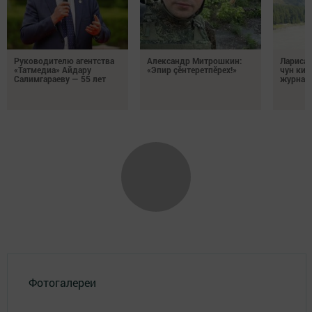
Руководителю агентства
Александр Митрошкин:
Лариса 
«Татмедиа» Айдару
«Эпир çӗнтеретпӗрех!»
чун кил
Салимгараеву — 55 лет
журнали
Фотогалереи