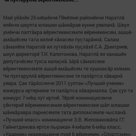
Май уйăхӗн 25-мӗшӗнче Пӗкӗлме районӗнчи Наратлă
ялӗнчи шкулта юлашки шăнкăрав кунне уявланă. Шкул
умӗнчи лаптăкра вӗрентекенсемпе вӗренекенсем, ашшӗ-
амăшӗсем тата килнӗ хăнасем пуçтарăннă. Салам
сăмахӗпе Наратлă ял хутлăхӗн пуçлăхӗ С.А. Дмитриев,
шкул директорӗ Т.И. Капитонова, Наратлă ял канашӗн
депутачӗсем тухса калаçнă. Ырă сăмахсене
вӗрентекенсемпе ашшӗ-амăшӗсем те хушмасăр юлман.
Чи пултаруллă вӗрентекенсене те палăртса хăварнă
уявра. Çак тăрăхсенче 2011 çултан «Лучший ученик»
конкурса иртернине те палăртса хăвармалла. Çак çул та
конкурс 7-мӗш хут иртнӗ. Тӗрлӗ номинацисенче
çӗнтернӗ вӗренекенсенме вӗрентекенсене шăп юлашки
шăнкăравра парнесемпе тата дипломсемпе чысланă.
«Лучший класс» номинацинче З.В. Желовановăпа Г.Г.
Гайнетдинова ертсе пыракан 4-мӗшпе 6-мӗш класс,
«Ударник» номинацинче пурӗ 6 вӗренекен, «Спортсмен»