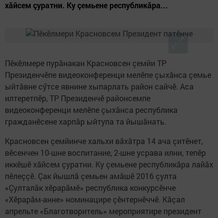
хăйсем çуратни. Ку çемьене республикăра...
Пӗкӗлмере пурăнакан Красновсен çемйи ТР
Президенчӗпе видеоконференци мелӗпе çыхăнса çемье
ыйтăвне сӳтсе явнине хыпарлать район сайчӗ. Аса
илтеретпӗр, ТР Президенчӗ районсемпе
видеоконференци мелӗпе çыхăнса республика
гражданӗсене харпăр ыйтупа та йышăнать.
Красновсен çемйинче хальхи вăхăтра 14 ача çитӗнет,
вӗсенчен 10-шне воспитание, 2-шне усрава илни, тепӗр
иккӗшӗ хăйсем çуратни. Ку çемьене республикăра лайăх
пӗлеççӗ. Çак йышлă çемьен амăшӗ 2016 çулта
«Çулталăк хӗрарăмӗ» республика конкурсӗнче
«Хӗрарăм-анне» номинацире çӗнтернӗччӗ. Кăçал
апрельте «Благотворитель» мероприятире президент