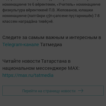
номинацинче те 6 вӗрентекен, «Учитель» номинацинче
физкультура вӗрентекенӗ П.В. Желованов, юлашки
номинацинче (лаптăкри çӳп-çапсене пуçтарнишӗн) 7-8
классем наградăна тивӗçнӗ.
Следите за самым важным и интересным в
Telegram-канале
Татмедиа
Читайте новости Татарстана в
национальном мессенджере MАХ:
https://max.ru/tatmedia
Перейти на страницу новости