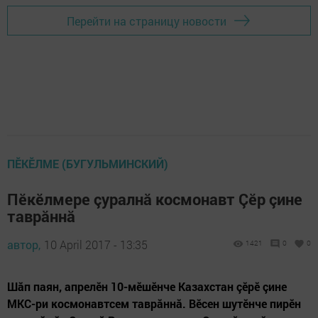
Перейти на страницу новости
ПĔКĔЛМЕ (БУГУЛЬМИНСКИЙ)
Пӗкӗлмере çуралнă космонавт Çӗр çине
таврăннă
автор,
10 April 2017 - 13:35
1421
0
0
Шăп паян, апрелӗн 10-мӗшӗнче Казахстан çӗрĕ çине
МКС-ри космонавтсем таврăннă. Вӗсен шутӗнче пирӗн