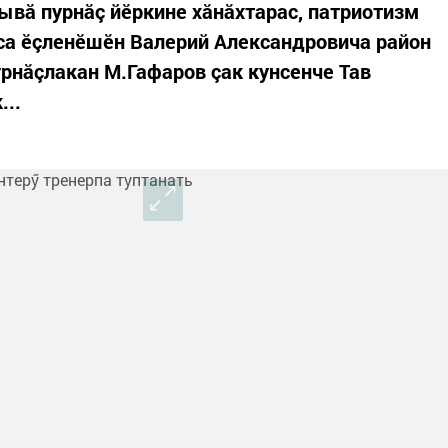
сывă пурнăç йӗркине хăнăхтарас, патриотизм
са ӗçленӗшӗн Валерий Александровича район
урнăçлакан М.Гафаров çак кунсенче Тав
...