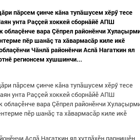
ăри пăрсем çинче кăна тупăшусем хӗрӳ тесе
Паян унта Раççей хоккей сборнăйӗ АПШ
к облаçӗнче вара Çӗпрел районӗнчи Хулаçырм
нтерме пӗр шанăç та хăвармасăр киле икӗ
 облаçӗнчи Чăнлă районӗнчи Аслă Нагаткин ял
ртнӗ регионсем хушшинчи...
ăри пăрсем çинче кăна тупăшусем хӗрӳ тесе
Паян унта Раççей хоккей сборнăйӗ АПШ
к облаçӗнче вара Çӗпрел районӗнчи Хулаçырм
нтерме пӗр шанăç та хăвармасăр киле икӗ
йонӗнчи Аслă Нагаткин ял хутлăхӗн парнишӗн