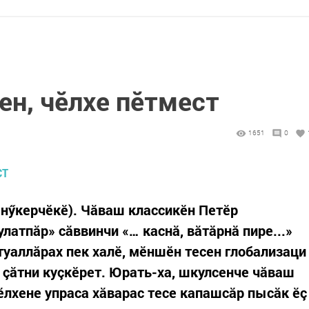
ен, чӗлхе пӗтмест
1651
0
ăнӳкерчӗкӗ). Чăваш классикӗн Петӗр
улатпăр» сăввинчи «… каснă, вăтăрнă пире...»
туаллăрах пек халӗ, мӗншӗн тесен глобализаци
çăтни куçкӗрет. Юрать-ха, шкулсенче чăваш
ӗлхене упраса хăварас тесе капашсăр пысăк ӗç