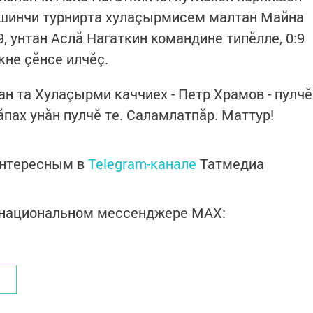
шшинчи турнирта хулаçырмисем малтан Майна
9, унтан Аслă Нагаткин командине типӗлле, 0:9
кне çӗнсе илчӗç.
ан та Хулаçырми каччиех - Петр Храмов - пулчӗ
ăпах унăн пулчӗ те. Саламлатпăр. Маттур!
интересным в
Telegram-канале
Татмедиа
в национальном мессенджере MАХ: