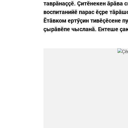
таврăнаççӗ. Çитӗнекен ăрăва 
воспитанийӗ парас ӗçре тăрăш
Ӗтăвком ертӳçин тивӗçӗсене п
çырăвӗпе чысланă. Ентеше çак