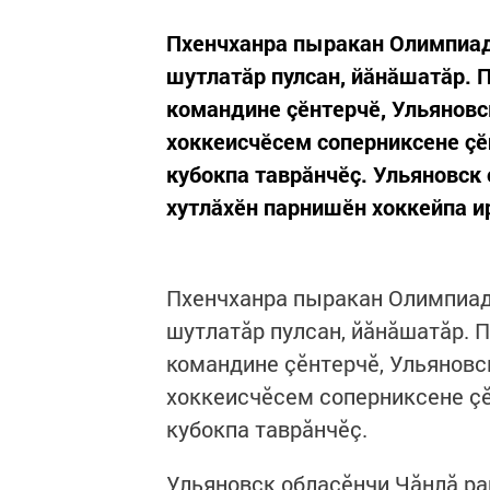
Пхенчханра пыракан Олимпиад
шутлатăр пулсан, йăнăшатăр. 
командине çӗнтерчӗ, Ульяновс
хоккеисчӗсем соперниксене çӗ
кубокпа таврăнчӗç. Ульяновск
хутлăхӗн парнишӗн хоккейпа и
Пхенчханра пыракан Олимпиад
шутлатăр пулсан, йăнăшатăр. 
командине çӗнтерчӗ, Ульяновс
хоккеисчӗсем соперниксене çӗ
кубокпа таврăнчӗç.
Ульяновск облаçӗнчи Чăнлă ра