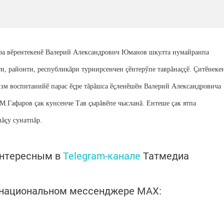
ра вӗрентекенӗ Валерий Александрович Юманов шкулта нумайранпа
ти, районти, республикăри турнирсенчен çӗнтерӳпе таврăнаççӗ. Çитӗнеке
тизм воспитанийӗ парас ӗçре тăрăшса ӗçленӗшӗн Валерий Александровича
М.Гафаров çак кунсенче Тав çырăвӗпе чысланă. Ентеше çак ятпа
ăçу сунатпăр.
интересным в
Telegram-канале
Татмедиа
в национальном мессенджере MАХ: