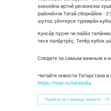
хоккейпа иртнӗ регионсем ху
районӗнчи Тагай сборнăйне - 3:
шутпа, çӗнтерсе турнирăн кубо
Кунсăр пуçне чи лайăх тапăнак
тесе палăртрӗç. Тепӗр кубок ш
Следите за самым важным и 
Читайте новости Татарстана 
https://max.ru/tatmedia
Перейти на страницу новости