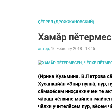
ÇĔПРЕЛ (ДРОЖЖАНОВСКИЙ)
Хамăр пӗтермес
автор,
16 February 2018 - 13:46
(Ирина Кузьмина. В.Петрова с
Хусанкайăн «Эпир пулнă, пур, п
сăмахӗсем нихçанхинчен те ак
чăваш чӗлхине майпен-майпен 
чӗлхи учителӗсем пур, вӗсем ч