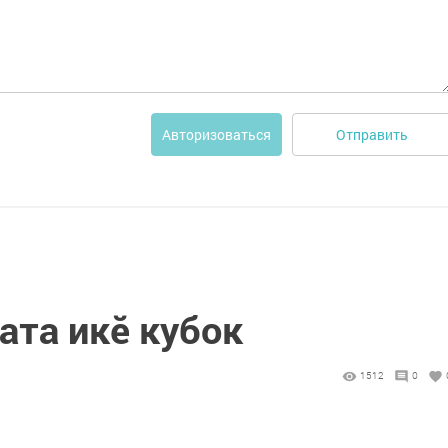
Отправить
Авторизоваться
ата икӗ кубок
1512
0