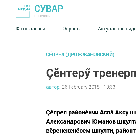
СУВАР
г. Казань
Фотогалереи
Опросы
Актуальное вид
ÇĔПРЕЛ (ДРОЖЖАНОВСКИЙ)
Çӗнтерӳ тренерп
автор,
26 February 2018 - 10:33
Çӗпрел районӗнчи Аслă Аксу ш
Александрович Юманов шкулта
вӗренекенӗсем шкулти, районт