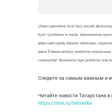
Çӗпрел районӗнчи Аслă Аксу шкулӗн физкульту
ӗçлет. Çитӗнӗвем те пысăк- вӗренекенӗсем шкул
ăрăва сывă пурнăç йӗркине хăнăхтарас, патрио
район Ӗтăвком ертӳçин тивӗçӗсене пурнăçлакан 
саламлатпăр! Малашнехи ӗçре çитӗнӳсем тума ăн
Следите за самым важным и 
Читайте новости Татарстана 
https://max.ru/tatmedia