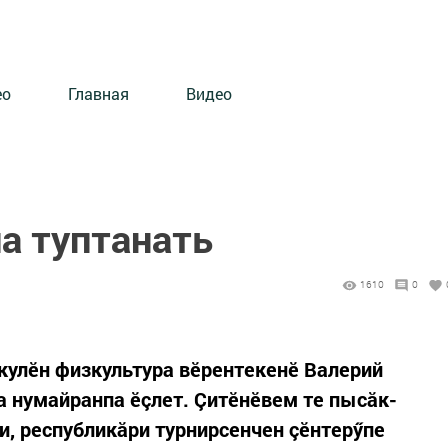
ео
Главная
Видео
а туптанать
1610
0
кулӗн физкультура вӗрентекенӗ Валерий
 нумайранпа ӗçлет. Çитӗнӗвем те пысăк-
и, республикăри турнирсенчен çӗнтерӳпе