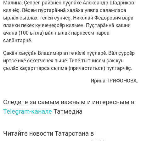
Малина, Çӗпрел районӗн пуçлăхӗ Александр Шадриков
килчӗç. Вӗсем пуçтарăннă халăха уявпа саламласа
ырлăх-сывлăх, телей сунчӗç. Николай Федорович вара
яланхи пекех кучченеçсӗр килмен. Пуçтарăннă кашни
ачана (100 ытла) вăл пылак парнесем парса
савăнтарчӗ.
Çакăн хыççăн Владимир атте кӗлӗ пуçларӗ. Вăл çурçӗр
иртсе икӗ сехетченех пычӗ. Типӗ тытнисем çак кун
çылăх каçарттарса сыпма (причаститься) пултарчӗç.
Ирина ТРИФОНОВА.
Следите за самым важным и интересным в
Telegram-канале
Татмедиа
Читайте новости Татарстана в