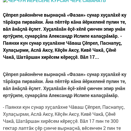
Çӗпрел районӗнче вырнаçнă «Фазан» сунар хуçалăхӗ ку
тăрăхра пирвайхи. Ăна пӗлтӗр кăна йӗркеленӗ пулин те,
вăл ăнăçлă ӗçлет. Хуçалăхăн ӗçӗ-хӗлӗ çинчен эпир унăн
ертӳçипе, сунарçăпа Александр Ислипе калаçрăмăр. -
Паянхи кун сунар хуçалăхне Чăваш Çӗпрел, Паснапуç,
Хулаçырми, Аслă Аксу, Кӗçӗн Аксу, Кивӗ Чакă, Çӗнӗ
Чакă, Шатăршан хирӗсем кӗреççӗ. Вăл 17...
Çӗпрел районӗнче вырнаçнă «Фазан» сунар хуçалăхӗ ку
тăрăхра пирвайхи. Ăна пӗлтӗр кăна йӗркеленӗ пулин те,
вăл ăнăçлă ӗçлет. Хуçалăхăн ӗçӗ-хӗлӗ çинчен эпир унăн
ертӳçипе, сунарçăпа Александр Ислипе калаçрăмăр.
- Паянхи кун сунар хуçалăхне Чăваш Çӗпрел, Паснапуç,
Хулаçырми, Аслă Аксу, Кӗçӗн Аксу, Кивӗ Чакă, Çӗнӗ
Чакă, Шатăршан хирӗсем кӗреççӗ. Вăл 17 пин те 300
гектар лаптăк çӗр çинче вырнаçнă, вӗсенчен 2 пин те