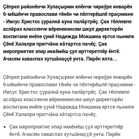
Çӗпрел районӗнчи Хулаçырми ялӗнчи чиркӳре январӗн
6-мӗшӗнче православи тӗнӗн чи пӗлтерӗшлӗ праçникне
- Иисус Христос çуралнă куна палăртрӗç. Çак тӗллевпе
аслăрах классенче вӗренекенсем шкул директорӗн
воспитани енӗпе çумӗ Надежда Мокшина ертсе пынипе
Çӗнӗ Халалри притчăна кăтартса пачӗç. Çак
мероприятие эпир иккӗмӗш çул ирттеретпӗр ӗнтӗ.
Ачасем хаваспах хутшăнаççӗ унта. Пирӗн ялта...
Çӗпрел районӗнчи Хулаçырми ялӗнчи чиркӳре январӗн
6-мӗшӗнче православи тӗнӗн чи пӗлтерӗшлӗ праçникне -
Иисус Христос çуралнă куна палăртрӗç. Çак тӗллевпе
аслăрах классенче вӗренекенсем шкул директорӗн
воспитани енӗпе çумӗ Надежда Мокшина ертсе пынипе
Çӗнӗ Халалри притчăна кăтартса пачӗç.
Çак мероприятие эпир иккӗмӗш çул ирттеретпӗр
ӗнтӗ. Ачасем хаваспах хутшăнаççӗ унта. Пирӗн