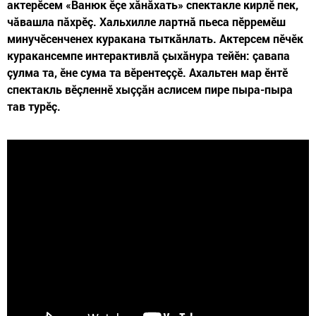
актерӗсем «Ванюк ӗçе хăнăхать» спектакле кирлӗ пек,
чăвашла пăхрӗç. Хальхилле лартнă пьеса пӗрремӗш
минучӗсенченех куракана тыткăнлать. Актерсем пӗчӗк
куракансемпе интерактивлă çыхăнура тейӗн: çавапа
çулма та, ӗне сума та вӗрентеççӗ. Ахальтен мар ӗнтӗ
спектакль вӗçленнӗ хыççăн аслисем пире пыра-пыра
тав турӗç.