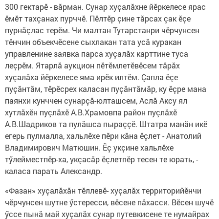
300 гектарӗ - вăрман. Сунар хуçалăхне йӗркелесе ярас
ӗмӗт тахçанах пурччӗ. Пӗлтӗр çине тăрсах çак ӗçе
пурнăçлас терӗм. Чи малтан Тутарстанри чӗрчунсен
тӗнчин объекчӗсене сыхлакан тата усă куракан
управленине заявка парса хуçалăх карттине туса
леçрӗм. Ятарлă аукцион пӗтӗмлетӗвӗсем тăрăх
хуçалăха йӗркелесе яма ирӗк илтӗм. Çапла ӗçе
пуçăнтăм, тӗрӗсрех каласан пуçăнтăмăр, ку ӗçре мана
паянхи кунччен сунарçă-юлташсем, Аслă Аксу ял
хутлăхӗн пуçлăхӗ А.В.Храмовпа район пуçлăхӗ
А.В.Шадриков та пулăшса пыраççӗ. Штатра манăн икӗ
егерь пулмалла, хальлӗхе пӗри кăна ӗçлет - Анатолий
Владимирович Матюшин. Ӗç укçине халь­лӗхе
тӳлейместпӗр-ха, укçасăр ӗçлетпӗр тесен те юрать, -
каласа парать Александр.
«Фазан» хуçалăхăн тӗллевӗ- хуçалăх территорийӗнчи
чӗрчунсен шутне ӳстересси, вӗсене пăхасси. Вӗсен шучӗ
ӳссе пынă май хуçалăх сунар путевкисене те нумайрах