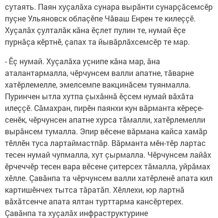
сутаять. Паян хуçалăха сунара вырăнти сунарçăсемсӗр
пуçне Ульяновск облаçӗпе Чăваш Енрен те килеççӗ.
Хуçалăх çулталăк кăна ӗçлет пулин те, нумай ӗçе
пурнăçа кӗртнӗ, çапах та йывăрлăхсемсӗр те мар.
- Ӗç нумай. Хуçалăха уçнипе кăна мар, ăна
аталантармалла, чӗрчунсем валли апатне, тăварне
хатӗрлемелле, эмелсемпе вакцинăсем туянмалла.
Пуринчен ытла хутпа çыхăннă ӗçсем нумай вăхăта
илеççӗ. Сăмахран, пирӗн паянхи кун вăрманта кӗреçе-
сенӗк, чӗрчунсен апатне хурса тăмалли, хатӗрлемелли
вырăнсем тумалла. Эпир вӗсене вăрмана кайса хамăр
тӗллӗн туса лартаймастпăр. Вăрманта мӗн-тӗр лартас
тесен нумай чупмалла, хут çырмалла. Чӗрчунсем лайăх
ӗрчеччӗр тесен вара вӗсене çитерсех тăмалла, уйрăмах
хӗлле. Çавăнпа та чӗрчунсем валли хатӗрленӗ апата кил
картишӗнчех тытса тăратăп. Хӗллехи, юр лартнă
вăхăтсенче апата ялтан турттарма кансӗртерех.
Çавăнпа та хуçалăх инфраструктурине