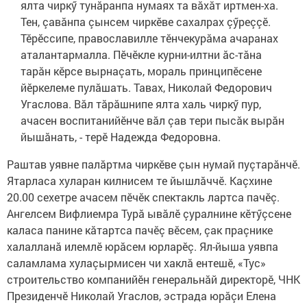
ялта чиркӳ тунăранпа нумаях та вăхăт иртмен-ха.
Тен, çавăнпа çынсем чиркӗве сахалрах çӳреççӗ.
Тӗрӗссипе, православилле тӗнчекурăма ачаранах
аталантармалла. Пӗчӗкле курни-илтни ăс-тăна
тарăн кӗрсе вырнаçать, мораль принципӗсене
йӗркелеме пулăшать. Тавах, Николай Федорович
Угаслова. Вăл тăрăшнипе ялта халь чиркӳ пур,
ачасен воспитанийӗнче вăл çав тери пысăк вырăн
йышăнать, - терӗ Надежда Федоровна.
Раштав уявне палăртма чиркӗве çын нумай пуçтарăнчӗ.
Ятарласа хуларан килнисем те йышлăччӗ. Каçхине
20.00 сехетре ачасем пӗчӗк спектакль лартса пачӗç.
Ангелсем Вифлиемра Турă ывăлӗ çуралнине кӗтӳçсене
каласа панине кăтартса пачӗç вӗсем, çак праçнике
халалланă илемлӗ юрăсем юрларӗç. Ял-йыша уявпа
саламлама хулаçырмисен чи хаклă ентешӗ, «Тус»
строительство компанийӗн генеральнăй директорӗ, ЧНК
Президенчӗ Николай Угаслов, эстрада юрăçи Елена