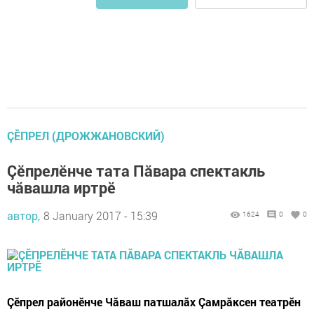
ÇĔПРЕЛ (ДРОЖЖАНОВСКИЙ)
Çӗпрелӗнче тата Пăвара спектакль
чăвашла иртрӗ
автор,
8 January 2017 - 15:39
1624
0
0
Çӗпрел районӗнче Чăваш патшалăх Çамрăксен театрӗн