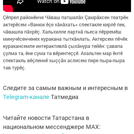
Çӗпрел районӗнче Чăваш патшалăх Çамрăксен театрӗн
актерӗсем «Ванюк ӗçе хăнăхать» спектакле кирлӗ пек,
чăвашла пăхрӗç. Хальхилле лартнă пьеса пӗрремӗш
минучӗсенченех куракана тыткăнлать. Актерсем пӗчӗк
куракансемпе интерактивлă çыхăнура тейӗн: çавапа
çулма та, ӗне сума та вӗрентеççӗ. Ахальтен мар ӗнтӗ
спектакль вӗçленнӗ хыççăн аслисем пире пыра-пыра
тав турӗç.
Следите за самым важным и интересным в
Telegram-канале
Татмедиа
Читайте новости Татарстана в
национальном мессенджере MАХ: