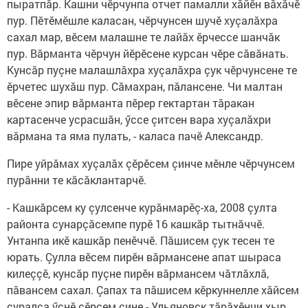
пыратпăр. Кашни чӗрчунпа отчет памалли хăйӗн вăхăчӗ
пур. Пӗтӗмӗшле каласан, чӗрчунсен шучӗ хуçалăхра
сахал мар, вӗсем малашне те лайăх ӗрчессе шанчăк
пур. Вăрманта чӗрчун йӗрӗсене курсан чӗре сăвăнать.
Кунсăр пуçне малашлăхра хуçалăхра çук чӗрчунсене те
ӗрчетес шухăш пур. Сăмахран, пăлансене. Чи малтан
вӗсене эпир вăрманта пӗрер гектартан тăракан
картасенче усрасшăн, ӳссе çитсен вара хуçалăхри
вăрмана та яма пулать, - каласа пачӗ Александр.
Пире уйрăмах хуçалăх çӗрӗ­сем çинче мӗнле чӗрчунсем
пурăнни те кăсăклантарчӗ.
- Кашкăрсем ку çулсенче ку­рăнмарӗç-ха, 2008 çулта
районта сунарçăсемпе пурӗ 16 кашкăр тытнăччӗ.
Унтанпа икӗ кашкăр пенӗччӗ. Пăшисем çук тесен те
юрать. Çулла вӗсем пирӗн вăрмансене апат шыраса
килеççӗ, кунсăр пуçне пирӗн вăрмансем чăтлăхлă,
пăвансем сахал. Çапах та пăшисем кӗркуннелле хăйсем
çуралса ӳснӗ çӗрсем çине - Ульяновск тăрăхӗнчи хыр