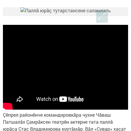
Çӗпрел районӗнче командировкăра чухне Чăваш
Патшалăх Çамрăксен театрӗн актерне тата паллă
юрăçа Стас Владимирова куртăмăр. Вăл «Сувар» хаçат