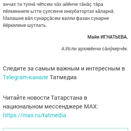
анчах та тухнă чӗпсем чăх айӗнче тăнăç тăра
пӗлменнипе ытти çулсенче инкубатортах кăларнă.
Малашне вăл сунарçăсем валли фазан сунарне
йӗркелеме шутлать.
Майя ИГНАТЬЕВА.
А.Исли архивӗнчи сăнӳкерчӗк.
Следите за самым важным и интересным в
Telegram-канале
Татмедиа
Читайте новости Татарстана в
национальном мессенджере MАХ:
https://max.ru/tatmedia