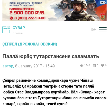
СУВАР
16+
г. Казань
ÇĔПРЕЛ (ДРОЖЖАНОВСКИЙ)
Паллă юрăç тутарстансене саламлать
автор,
8 January 2017 - 15:49
1746
0
0
Çӗпрел районӗнче командировкăра чухне Чăваш
Патшалăх Çамрăксен театрӗн актерне тата паллă
юрăçа Стас Владимирова куртăмăр. Вăл «Сувар» хаçат
вулаканӗсене тата Тутарстанри чăвашсене пысăк салам
каларӗ, ырлăх-сывлăх, телей сунчӗ.