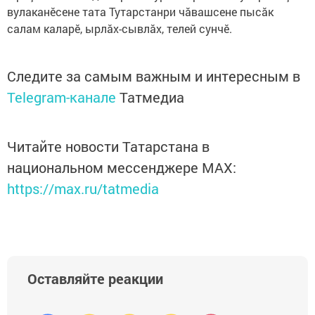
вулаканӗсене тата Тутарстанри чăвашсене пысăк
салам каларӗ, ырлăх-сывлăх, телей сунчӗ.
Следите за самым важным и интересным в
Telegram-канале
Татмедиа
Читайте новости Татарстана в
национальном мессенджере MАХ:
https://max.ru/tatmedia
Оставляйте реакции