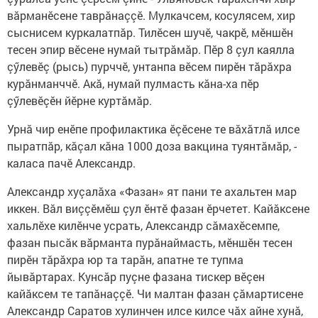
вăрманӗсене таврăнаççӗ. Мулкачсем, косулясем, хир
сыснисем куркалатпăр. Тилӗсен шучӗ, чакрӗ, мӗншӗн
тесен эпир вӗсене нумай тытрăмăр. Пӗр 8 çул каялла
çӳлевӗç (рысь) пурччӗ, унтанпа вӗсем пирӗн тăрăхра
курăнманччӗ. Акă, нумай пулмасть кăна-ха пӗр
çӳлевӗçӗн йӗрне куртăмăр.
Урнă чир енӗпе профилактика ӗçӗсене те вăхăтлă илсе
пыратпăр, кăçал кăна 1000 доза вакцина туянтăмăр, -
каласа пачӗ Александр.
Александр хуçалăха «Фазан» ят пани те ахальтен мар
иккен. Вăл виççӗмӗш çул ӗнтӗ фазан ӗрчетет. Кайăксене
хальлӗхе килӗнче усрать, Александр сăмахӗсемпе,
фазан пысăк вăрманта пурăнаймасть, мӗншӗн тесен
пирӗн тăрăхра юр та тарăн, апатне те тупма
йывăртарах. Кунсăр пуçне фазана тискер вӗçен
кайăксем те тапăнаççӗ. Чи малтан фазан çăмартисене
Александр Саратов хулинчен илсе килсе чăх айне хунă,