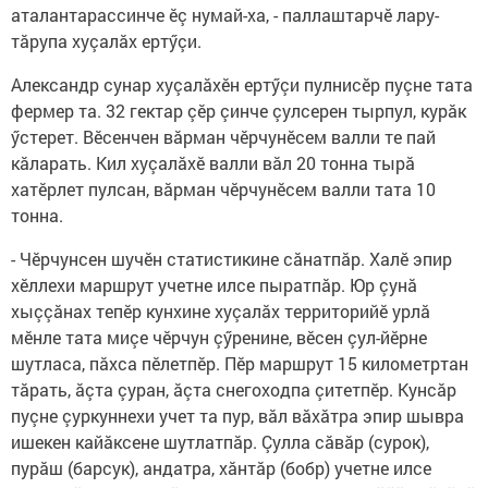
аталантарассинче ӗç нумай-ха, - паллаштарчӗ лару-
тăрупа ху­çалăх ертӳçи.
Александр сунар хуçалăхӗн ертӳçи пулнисӗр пуçне тата
фермер та. 32 гектар çӗр çинче çулсерен тырпул, курăк
ӳс­терет. Вӗсенчен вăрман чӗрчунӗсем валли те пай
кăларать. Кил хуçалăхӗ валли вăл 20 тонна тырă
хатӗрлет пулсан, вăрман чӗрчунӗсем валли тата 10
тонна.
- Чӗрчунсен шучӗн статисти­кине сăнатпăр. Халӗ эпир
хӗллехи маршрут учетне илсе пы­ратпăр. Юр çунă
хыççăнах те­пӗр кунхине хуçалăх территорийӗ урлă
мӗнле тата миçе чӗр­чун çӳренине, вӗсен çул-йӗрне
шутласа, пăхса пӗлетпӗр. Пӗр маршрут 15 километртан
тăрать, ăçта çуран, ăçта снегоходпа çитетпӗр. Кунсăр
пуçне çуркуннехи учет та пур, вăл вăхăтра эпир шывра
ишекен кайăксене шутлатпăр. Çулла сăвăр (сурок),
пурăш (барсук), андатра, хăнтăр (бобр) учетне илсе