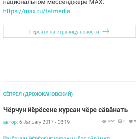
национальном мессенджере MАХ:
https://max.ru/tatmedia
Перейти на страницу новости
ÇĔПРЕЛ (ДРОЖЖАНОВСКИЙ)
Чӗрчун йӗрӗсене курсан чӗре сăвăнать
автор,
6 January 2017 - 08:19
1652
0
0