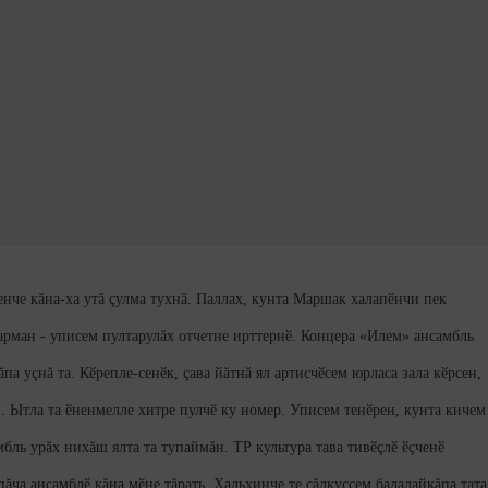
нче кăна-ха утă çулма тухнă. Паллах, кунта Маршак халапӗнчи пек
арман - уписем пултарулăх отчетне ирттернӗ. Концера «Илем» ансамбль
а уçнă та. Кӗрепле-сенӗк, çава йăтнă ял артисчӗсем юрласа зала кӗрсен,
н. Ытла та ӗненмелле хитре пулчӗ ку номер. Уписем тенӗрен, кунта кичем
мбль урăх нихăш ялта та тупаймăн. ТР культура тава тивӗçлӗ ӗçченӗ
ăча ансамблӗ кăна мӗне тăрать. Хальхинче те çăлкуçсем балалайкăпа тата