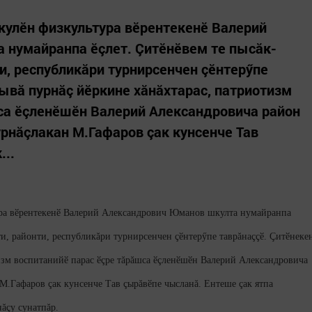
кулӗн физкультура вӗрентекенӗ Валерий
 нумайранпа ӗçлет. Çитӗнӗвем те пысăк-
и, республикăри турнирсенчен çӗнтерӳпе
сывă пурнăç йӗркине хăнăхтарас, патриотизм
са ӗçленӗшӗн Валерий Александровича район
урнăçлакан М.Гафаров çак кунсенче Тав
...
ра вӗрентекенӗ Валерий Александрович Юманов шкулта нумайранпа
ти, районти, республикăри турнирсенчен çӗнтерӳпе таврăнаççӗ. Çитӗнеке
тизм воспитанийӗ парас ӗçре тăрăшса ӗçленӗшӗн Валерий Александровича
М.Гафаров çак кунсенче Тав çырăвӗпе чысланă. Ентеше çак ятпа
ăçу сунатпăр.