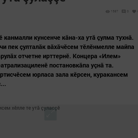
1587
0
 канмалли кунсенче кăна-ха утă çулма тухнă.
чи пек çулталăк вăхăчӗсем тӗлӗнмелле майпа
арулăх отчетне ирттернӗ. Концера «Илем»
еатрализациленӗ постановкăпа уçнă та.
артисчӗсем юрласа зала кӗрсен, куракансем
...