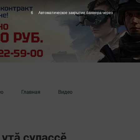
5
Автоматическое закрытие баннера через
ео
Главная
Видео
 утă çулаççӗ