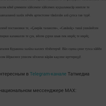
исем кӗвӗ çеммипе хăйсемпе хăйсемех куçкаламасăр ниепле те
авхаланнă халăх пӗчӗк артистсене тăвăллăн алă çупса тав турӗ.
иленӗ постановки те, «Çамрăк талансем», «Савăнăç» ташă ушкăнӗсен
ирки каламалли те çук, вӗсем çурхи шыв пек юхрӗç те юхрӗç.
талия Куракина халăха каллех тӗлӗнтерчӗ. Вăл сцена çине тухса хăйӗн
усем йӗркелесе уписем хӗллехи вăрăм каçсене ирттереççӗ.
интересным в
Telegram-канале
Татмедиа
в национальном мессенджере MАХ: