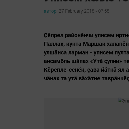
автор,
27 February 2018 - 07:58
Çӗпрел районӗнчи уписем иртнӗ
Паллах, кунта Маршак халапӗн
улшăнса ларман - уписем пулт
ансамбль шăпах «Утă çулни» т
Кӗрепле-сенӗк, çава йăтнă ял 
чăнах та утă вăхăтне таврăнчӗç