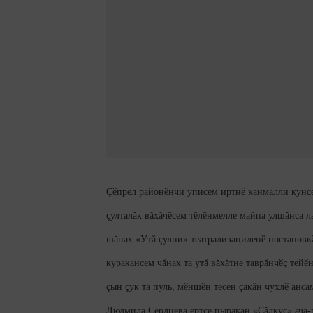
Çӗпрел районӗнчи уписем иртнӗ канмалли кунсе
çулталăк вăхăчӗсем тӗлӗнмелле майпа улшăнса л
шăпах «Утă çулни» театрализациленӗ постановкăп
куракансем чăнах та утă вăхăтне таврăнчӗç тейӗ
çын çук та пуль, мӗншӗн тесен çакăн чухлӗ анса
Людмила Сердцева ертсе пыракан «Çăлкуç» ача-п