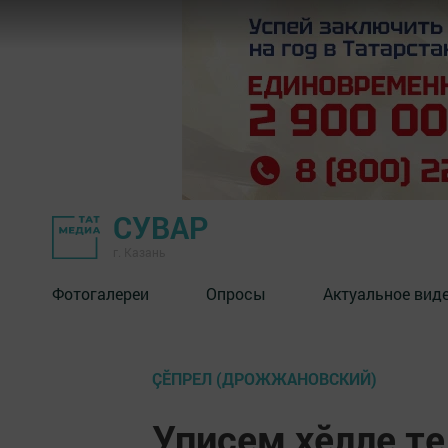
СУВАР
г. Казань
Фотогалереи
Опросы
Актуальное вид
ÇĔПРЕЛ (ДРОЖЖАНОВСКИЙ)
Уписем хӗлле те