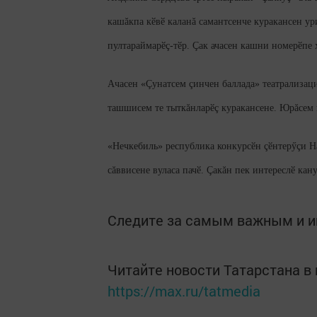
кашăкпа кӗвӗ каланă самантсенче куракансен ур
пултараймарӗç-тӗр. Çак ачасен кашни номерӗпе х
Ачасен «Çунатсем çинчен баллада» театрализац
ташшисем те тыткăнларӗç куракансене. Юрăсем п
«Нечкебиль» республика конкурсӗн çӗнтерӳçи На
сăввисене вуласа пачӗ. Çакăн пек интереслӗ кан
Следите за самым важным и 
Читайте новости Татарстана 
https://max.ru/tatmedia