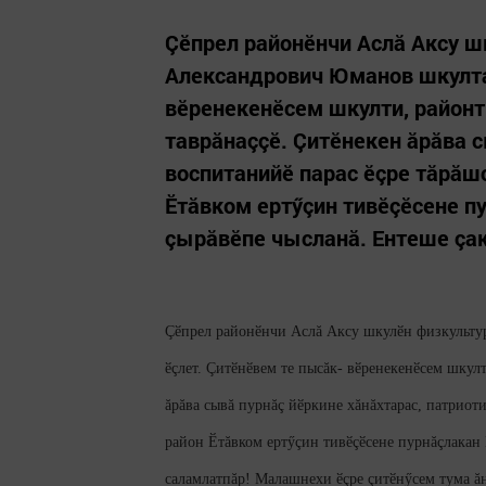
Çӗпрел районӗнчи Аслă Аксу ш
Александрович Юманов шкулта
вӗренекенӗсем шкулти, районт
таврăнаççӗ. Çитӗнекен ăрăва 
воспитанийӗ парас ӗçре тăрăш
Ӗтăвком ертӳçин тивӗçӗсене п
çырăвӗпе чысланă. Ентеше çак
Çӗпрел районӗнчи Аслă Аксу шкулӗн физкульту
ӗçлет. Çитӗнӗвем те пысăк- вӗренекенӗсем шкул
ăрăва сывă пурнăç йӗркине хăнăхтарас, патрио
район Ӗтăвком ертӳçин тивӗçӗсене пурнăçлакан 
саламлатпăр! Малашнехи ӗçре çитӗнӳсем тума ăн