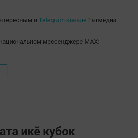
интересным в
Telegram-канале
Татмедиа
в национальном мессенджере MАХ:
ата икӗ кубок