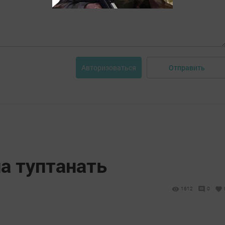
Отправить
Авторизоваться
а туптанать
1612
0