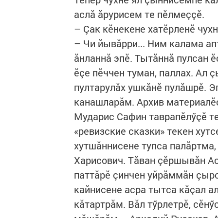
аслă ăрурисем те пӗлмеççӗ.
– Çак кӗнекене хатӗрленӗ чух
– Чи йывăрри... Ним калама а
ăнланнă эпӗ. Тытăннă пулсан ӗ
ӗçе пӗччен туман, паллах. Ал
пултарулăх ушкăнӗ пулăшрӗ. Э
канашларăм. Архив материалӗ
Мударис Сафин таврапӗлӳçӗ те
«ревизские сказки» текен хут
хутшăннисене тупса палăртма,
Харисович. Тăван çӗршывăн Ас
паттăрӗ çинчен уйрăммăн çыр
кайнисене асра тытса кăçал а
кăтартрăм. Вăл тӳрлетрӗ, сӗнӳ