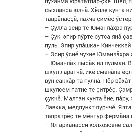
пухăнма юрататпăр-çке. Шел, п
сыхланса юлнă. Хӗлле кунта ни
таврăнаççӗ, пахча çимӗç ӳстере
– Çулла эсир те Юманлăхра пу
– Çук, эпир пӳрте сутса янă ç
пуль. Эпир упăшкан Кинчеккей 
– Эсир ӳснӗ чухне Юманлăхра 
– Юманлăх пысăк ял пулман. В
шкул ларатчӗ, икӗ сменăпа ӗçл
вун саккăр та пулнă. Пӗр вăхă
шкулсем патне те çитрӗç. Çам
çукчӗ. Малтан кунта ӗне, пăру
Лавкка, медпункт пурччӗ. Ялт
тапратрӗç те мӗнпур фермăна 
– Ял арканасси колхозсене са