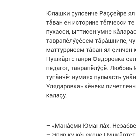
​Юлашки çулсенче Раççейре ял
тăван ен историне тӗпчесси те
пухасси, ыттисен умне кăларас
таврапӗлӳçӗсем тăрăшнипе, чу
маттуррисем тăван ял çинчен 
Пушкăртстанри Федоровка сал
педагог, таврапӗлӳçӗ. Любовь
тупăнчӗ: нумаях пулмасть унă
Улядаровка» кӗнеки пичетленчӗ
калаçу.
– «Манăçми Юманлăх. Незабве
– Эпир ку кӗнекене Пушкăртст