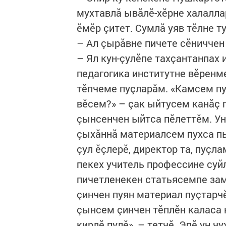
мухтавлă ывăлӗ-хӗрне халалла
ӗмӗр çитет. Сумлă уяв тӗлне т
– Ал çырăвне пичете сӗниччен
– Ял кун-çулӗпе тахçантанпах 
педагогика институтне вӗренме
тӗпчеме пуçларăм. «Камсем пу
вӗсем?» – çак ыйтусем канăç 
çынсенчен ыйтса пӗлеттӗм. Унс
çыхăннă материалсем пухса п
çул ӗçлерӗ, директор та, пуçл
пекех учитель профессине суй
пичетленекен статьясемпе зам
çинчен пуян материал пуçтарчӗ
çынсем çинчен тӗплӗн каласа к
кирлӗ пулӗ», – тетчӗ. Эпӗ ун 