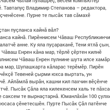
Ачасем чылай пулăшрӗç, вӗсем компьютер
ӗ. Тавтапуç Владимир Степанова – редактора,
çченӗсене. Пурне те пысăк тав сăмахӗ
тан пуçланса кайнă вăл?
ланса кайнă. Пирӗннисем Чăваш Республикинчи
алатчӗ анне. Ку яла пуçараканӗ, Тени ятлă çын,
 Чăваш Енрен кăна мар, тӗрлӗ çӗртен килнӗ
илнисем Чăваш Енрен пулнине шута илсе хамăр
а мар, Шупашкарта кăларас терӗмӗр. Пирӗн
ӗчӗкçӗ Тевеней çырми юхса выртать, ун
ччӗ. Айлăмлă вырăн, кашни кил пахчин вӗçӗнче
тчӗ. Пысăк Çăла яла килекенсем халь те пăхса
пе саксем те вырнаçтарнă. Юманлăхăн 100 çулх
 юсаса çӗнетесшӗн. Пурте Пысăк Çăл патӗнче