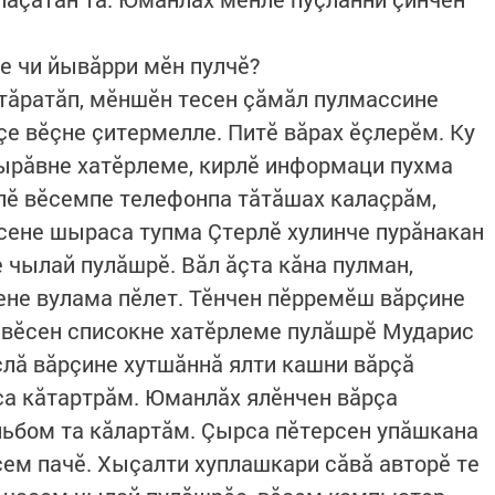
не чи йывăрри мӗн пулчӗ?
птăратăп, мӗншӗн тесен çăмăл пулмассине
çе вӗçне çитермелле. Питӗ вăрах ӗçлерӗм. Ку
 çырăвне хатӗрлеме, кирлӗ информаци пухма
пӗ вӗсемпе телефонпа тăтăшах калаçрăм,
сене шыраса тупма Çтерлӗ хулинче пурăнакан
 чылай пулăшрӗ. Вăл ăçта кăна пулман,
сене вулама пӗлет. Тӗнчен пӗрремӗш вăрçине
 вӗсен списокне хатӗрлеме пулăшрӗ Мударис
лă вăрçине хутшăннă ялти кашни вăрçă
са кăтартрăм. Юманлăх ялӗнчен вăрçа
льбом та кăлартăм. Çырса пӗтерсен упăшкана
сем пачӗ. Хыçалти хуплашкари сăвă авторӗ те