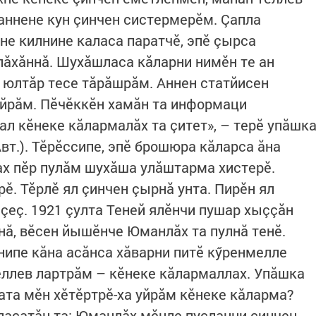
аннене кун çинчен систермерӗм. Çапла
не килнине каласа паратчӗ, эпӗ çырса
пăхăннă. Шухăшласа кăларни нимӗн те ан
е юлтăр тесе тăрăшрăм. Аннен статйисен
айрăм. Пӗчӗккӗн хамăн та информаци
ал кӗнеке кăлармалăх та çитет», – терӗ упăшк
вт.). Тӗрӗссипе, эпӗ брошюра кăларса ăна
чах пӗр пулăм шухăша улăштарма хистерӗ.
ӗ. Тӗрлӗ ял çинчен çырнă унта. Пирӗн ял
çеç. 1921 çулта Теней ялӗнчи пушар хыççăн
нă, вӗсен йышӗнче Юманлăх та пулнă тенӗ.
нипе кăна асăнса хăварни питӗ кӳренмелле
ӗллев лартрăм – кӗнеке кăлармаллах. Упăшка
ата мӗн хӗтӗртрӗ-ха уйрăм кӗнеке кăларма?
лаçатăн та: Юманлăх мӗнле пуçланни çинчен