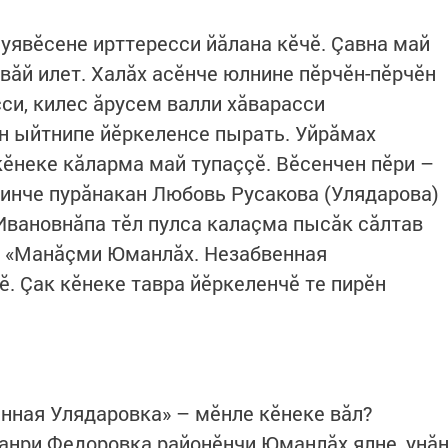
 уявӗсене ирттересси йăлана кӗчӗ. Çавна май
 вăй илет. Халăх асӗнче юлнине пӗрчӗн-пӗрчӗн
си, килес ăрусем валли хăварасси
н ыйтнипе йӗркеленсе пырать. Уйрăмах
кӗнеке кăларма май тупаççӗ. Вӗсенчен пӗри –
инче пурăнакан Любовь Русакова (Улядарова)
 Ивановнăпа тӗл пулса калаçма пысăк сăлтав
н «Манăçми Юманлăх. Незабвенная
. Çак кӗнеке тавра йӗркеленчӗ те пирӗн
нная Улядаровка» – мӗнле кӗнеке вăл?
анри Федоровка районӗнчи Юманлăх ялне, унă