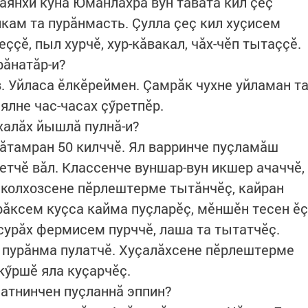
аянхи куна Юманлăхра вун тăватă кил çеç
кам та пурăнмасть. Çулла çеç кил хуçисем
ççӗ, пыл хурчӗ, хур-кăвакал, чăх-чӗп тытаççӗ.
рăнатăр-и?
ав. Уйласа ӗлкӗреймен. Çамрăк чухне уйламан т
ялне час-часах çӳретпӗр.
халăх йышлă пулнă-и?
ăтамран 50 килччӗ. Ял варринче пуçламăш
етчӗ вăл. Классенче вуншар-вун икшер ачаччӗ,
т колхозсене пӗрлештерме тытăнчӗç, кайран
рăксем куçса кайма пуçларӗç, мӗншӗн тесен ӗç
, сурăх фермисем пурччӗ, лаша та тытатчӗç.
а пурăнма пулатчӗ. Хуçалăхсене пӗрлештерме
кӳршӗ яла куçарчӗç.
латнинчен пуçланнă эппин?