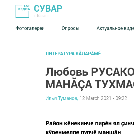
СУВАР
г. Казань
Фотогалереи
Опросы
Актуальное вид
ЛИТЕРАТУРА КĂЛАРĂМӖ
Любовь РУСАКО
МАНĂÇА ТУХМА
Илья Туманов,
12 March 2021 - 09:22
Район кӗнекинче пирӗн ял çин
кӳренмелле пулчӗ маншăн