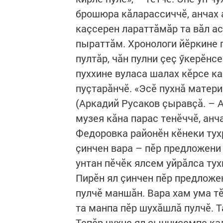
брошюра кăларассиччӗ, анчах 
каçсерен лараттăмăр та вăл ас
пыраттăм. Хронологи йӗркине 
пултăр, чăн пулни çеç ӳкерӗнс
пуххине вуласа шалах кӗрсе к
пуçтарăнчӗ. «Эсӗ пухнă матери
(Аркадий Русаков çыравçă. – А
музея кăна парас тенӗччӗ, ан
Федоровка районӗн кӗнеки тухр
çинчен вара – пӗр предложени 
унтан пӗчӗк ялсем уйрăлса тух
Пирӗн ял çинчен пӗр предложе
пулчӗ маншăн. Вара хам ума т
та манпа пӗр шухăшлă пулчӗ. Т
Тепӗр чухне ял çыннисемпе ка