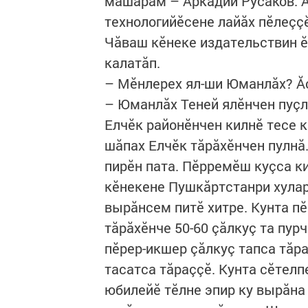
мăшăрăм – Аркадий Русаков. 
технологийӗсене лайăх пӗлеçç
Чăваш кӗнеке издательствин ӗ
калатăп.
– Мӗнлерех ял-ши Юманлăх? Ăç
– Юманлăх Теней ялӗнчен пуç
Елчӗк районӗнчен килнӗ тесе к
шăпах Елчӗк тăрăхӗнчен пулнă.
пирӗн пата. Пӗрремӗш куçса к
кӗнекене Пушкăртстанри хулар
вырăнсем питӗ хитре. Кунта п
тăрăхӗнче 50-60 çăлкуç та пур
пӗрер-икшер çăлкуç тапса тăра
тасатса тăраççӗ. Кунта сӗтел
юбилейӗ тӗлне эпир ку вырăна