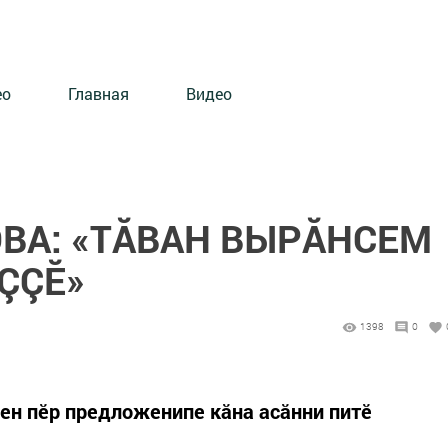
ео
Главная
Видео
ВА: «ТĂВАН ВЫРĂНСЕМ
ÇÇӖ»
1398
0
чен пӗр предложенипе кăна асăнни питӗ