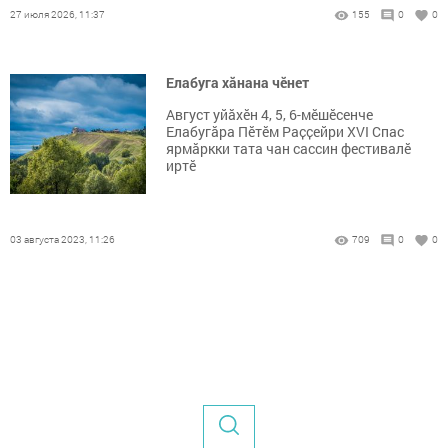
27 июля 2026, 11:37
155
0
0
Елабуга хăнана чĕнет
Август уйăхĕн 4, 5, 6-мӗшӗсенче
Елабугӑра Пӗтӗм Раҫҫейри XVI Спас
ярмӑркки тата чан сассин фестивалӗ
иртӗ
03 августа 2023, 11:26
709
0
0