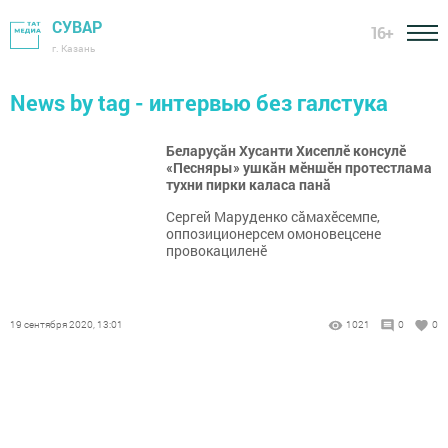
СУВАР
16+
г. Казань
News by tag - интервью без галстука
Беларуçăн Хусанти Хисеплӗ консулӗ
«Песняры» ушкăн мӗншӗн протестлама
тухни пирки каласа панă
Сергей Маруденко сăмахӗсемпе,
оппозиционерсем омоновецсене
провокациленӗ
19 сентября 2020, 13:01
1021
0
0