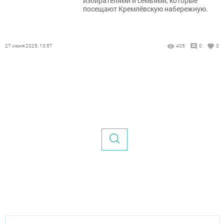
избирателями и семьями, которые
посещают Кремлёвскую набережную.
27 июня 2025, 13:57
405
0
0