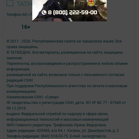
Телефон АО «ТАТМЕДИА»:
(843) 222 09 84
16+
© 2011 - 2026. Республиканская газета на чувашском языке. Все
права защищены.
© ТАТМЕДИА. Все материалы, размещенные на сайте, защищены
законом.
Перепечатка, воспроизведение и распространение в любом объеме
информации,
размещенной на сайте, возможна только с письменного согласия
редакций СМИ.
При поддержке Республиканского агентства по печати и массовым
коммуникациям.
Наименование СМИ: «Сувар»
№ свидетельства о регистрации СМИ, дата: ЭЛ № ФС 77 - 67940 от
06.12.2016
выдано Федеральной службой по надзору в сфере связи,
информационных технологий и массовых коммуникаций
ФИО главного редактора: Трифонова Ирина Федоровна
Адрес редакции: 420066, а/я 64, г. Казань, ул. Декабристов, д. 2
Телефон редакции: (843) 518-33-75; E-mail: suvar@mail.ru