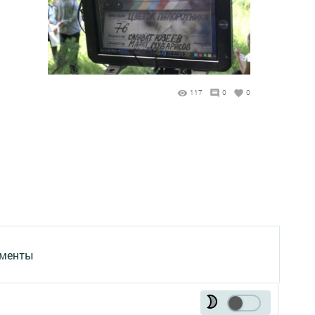
117
0
0
менты