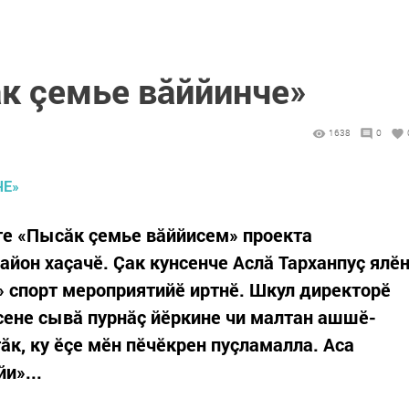
к çемье вăййинче»
1638
0
те «Пысăк çемье вăййисем» проекта
йон хаçачӗ. Çак кунсенче Аслă Тарханпуç ялӗ
 спорт мероприятийӗ иртнӗ. Шкул директорӗ
асене сывă пурнăç йӗркине чи малтан ашшӗ-
ăк, ку ӗçе мӗн пӗчӗкрен пуçламалла. Аса
и»...