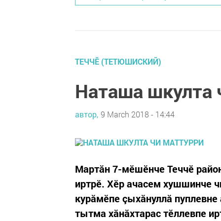
ТЕЧЧӖ (ТЕТЮШИСКИЙ)
Наташа шкулта 
автор,
9 March 2018 - 14:44
Мартăн 7-мĕшĕнче Теччĕ райо
иртрĕ. Хĕр ачасем хушшинче чи
курăмĕпе çыхăнуллă пуплевне 
тытма хăнăхтарас тĕллевпе ир