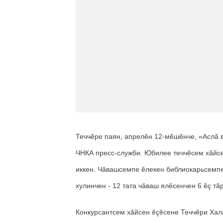
Теччӗре паян, апрелӗн 12-мӗшӗнче, «Аслă 
ЧНКА пресс-служби. Юбилее теччӗсем хăйс
иккен. Чăвашсемпе ӗлекен библиокарьсемпе
хулинчен - 12 тата чăваш ялӗсенчен 6 ӗç тă
Конкурсантсем хăйсен ӗçӗсене Теччӗри Халă