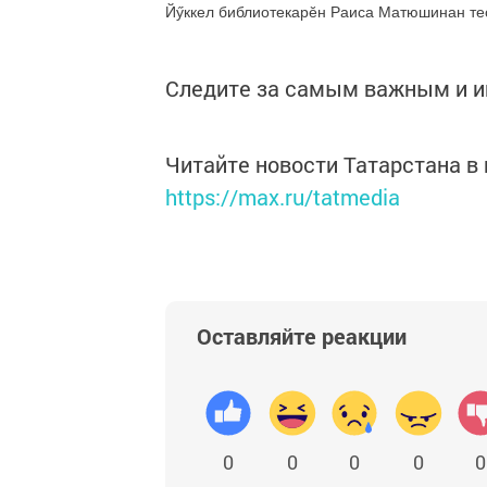
Йӳккел библиотекарӗн Раиса Матюшинан тес
Следите за самым важным и 
Читайте новости Татарстана 
https://max.ru/tatmedia
Оставляйте реакции
0
0
0
0
0