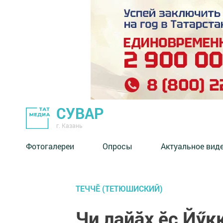
СУВАР
г. Казань
Фотогалереи
Опросы
Актуальное вид
ТЕЧЧӖ (ТЕТЮШИСКИЙ)
Чи лайăх ӗç Йӳк