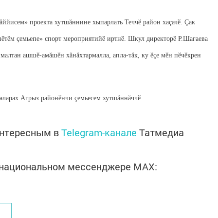
ăййисем» проекта хутшăннине хыпарлать Теччӗ район хаçачӗ. Çак
ӗтӗм çемьепе» спорт мероприятийӗ иртнӗ. Шкул директорӗ Р.Шагаева
и малтан ашшӗ-амăшӗн хăнăхтармалла, апла-тăк, ку ӗçе мӗн пӗчӗкрен
маларах Агрыз районӗнчи çемьесем хутшăннăччӗ.
интересным в
Telegram-канале
Татмедиа
в национальном мессенджере MАХ: