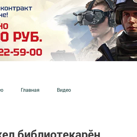
ео
Главная
Видео
кел библиотекарӗн