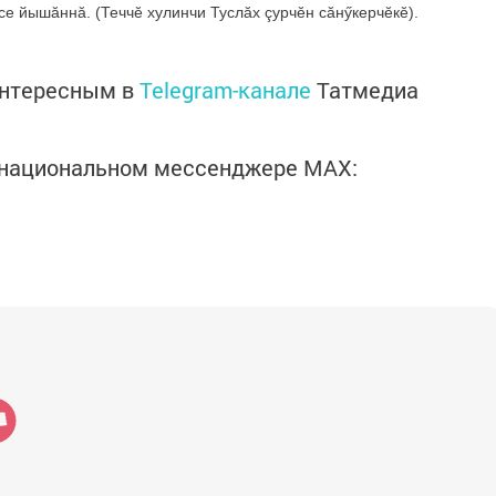
е йышăннă. (Теччӗ хулинчи Туслăх çурчӗн сăнӳкерчӗкӗ).
интересным в
Telegram-канале
Татмедиа
в национальном мессенджере MАХ: