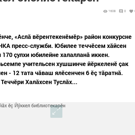
1608
0
ӗнче, «Аслă вӗрентекенӗмӗр» район конкурсне
НКА пресс-служби. Юбилее теччӗсем хăйсен
 170 çулхи юбилейне халалланă иккен.
ьсемпе учительсен хушшинче йӗркеленӗ çак
ен - 12 тата чăваш ялӗсенчен 6 ӗç тăратнă.
Теччӗри Халăхсен Туслăх...