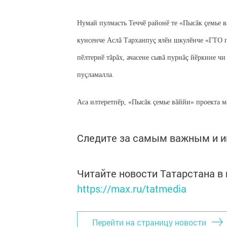
Нумай пулмасть Теччӗ районӗ те «Пысăк çемье в
кунсенче Аслă Тарханпуç ялӗн шкулӗнче «ГТО п
пӗлтернӗ тăрăх, ачасене сывă пурнăç йӗркине ч
пуçламалла.
Аса илтеретпӗр, «Пысăк çемье вăййи» проекта 
Следите за самым важным и 
Читайте новости Татарстана 
https://max.ru/tatmedia
Перейти на страницу новости