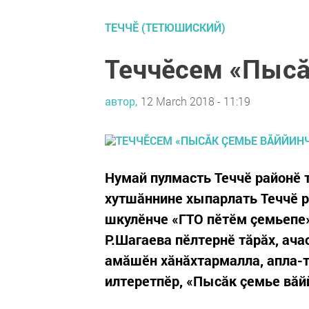
ТЕЧЧӖ (ТЕТЮШИСКИЙ)
Теччӗсем «Пысă
автор,
12 March 2018 - 11:19
Нумай пулмасть Теччӗ районӗ 
хутшăннине хыпарлать Теччӗ ра
шкулӗнче «ГТО пӗтӗм çемьепе»
Р.Шагаева пӗлтернӗ тăрăх, ач
амăшӗн хăнăхтармалла, апла-т
илтеретпӗр, «Пысăк çемье вăйй