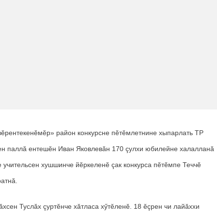
вӗрентекенӗмӗр» район конкурсне пӗтӗмлетнине хыпарлать ТР
ен паллă ентешӗн Иван Яковлевăн 170 çулхи юбилейне халалланă
 учительсен хушшинче йӗркеленӗ çак конкурса пӗтӗмпе Теччӗ
ратнă.
хсен Туслăх çуртӗнче хăтласа хӳтӗленӗ. 18 ӗçрен чи лайăххи