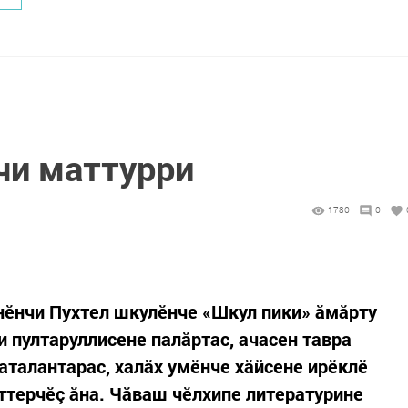
чи маттурри
1780
0
нĕнчи Пухтел шкулĕнче «Шкул пики» ăмăрту
 пултаруллисене палăртас, ачасен тавра
аталантарас, халăх умĕнче хăйсене ирĕклĕ
ттерчĕç ăна. Чăваш чĕлхипе литературине