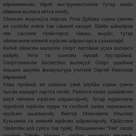
вӗренекенсем тӗрлӗ инструментсемпе тутар халăх
кӗввине выляса кӗтсе илчӗç.
Хăнасем вырнаçса ларсан, Роза Дубова сцена çинчен
ял халăхӗн ячӗпе тав сăмахӗ каларӗ. Хăйӗн шăнкăрав
пек сассипе тӗлӗнтерсе, чăваш, вырăс, тутар
чӗлхисемпе илемлӗ юрăсем шăрантарса саламларӗ.
Килнӗ хăнасем малалла спорт лаптăкне уçма васкаса
кайрӗç. Унта та çынсем нумай пуçтарăннă.
Спортсменсем баскетбол выляççӗ. Спорт ушкăнне
Альших шкулӗн физкультура учителӗ Сергей Киргизов
йӗркеленӗ.
Уява пухăннă ял халăхне çӗнӗ клубăн сцени çинче
пысăк концерт лартса пачӗç. Районти халăх ушкăнӗсем
виçӗ чӗлхепе юрăсем шăрантарчӗç. Тутар юррисенче
хурлăхлă юрăсем пурри те сисӗнчӗ, залра ларакансен
куçӗсем шывланчӗç. Виктор Моисеевпа Ильсеяр
Кузьмина та илемлӗ юрăсем шăрантарчӗç. Юрăçсене
тăвăллăн алă çупса тав турӗç. Юлашкинчен “Уяв” халăх
ушкăнӗ “Чӗнӗр хăнана…” юрăпа концерта вӗçлерӗ.