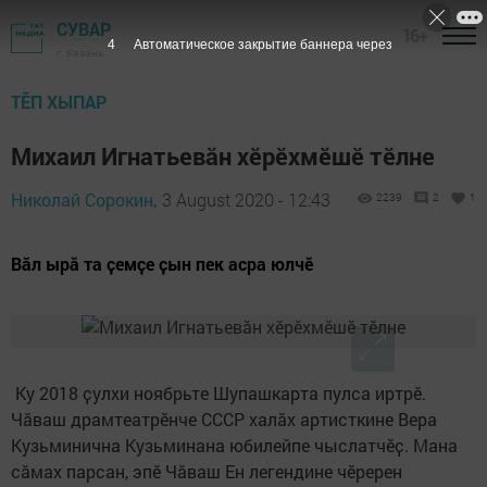
СУВАР
16+
3
Автоматическое закрытие баннера через
г. Казань
ТӖП ХЫПАР
Михаил Игнатьевӑн хӗрӗхмӗшӗ тӗлне
Николай Сорокин,
3 August 2020 - 12:43
2239
2
1
Вӑл ырӑ та ҫемҫе ҫын пек асра юлчӗ
​Ку 2018 ҫулхи ноябрьте Шупашкарта пулса иртрӗ.
Чӑваш драмтеатрӗнче СССР халăх артисткине Вера
Кузьминична Кузьминана юбилейпе чыслатчӗҫ. Мана
сӑмах парсан, эпӗ Чӑваш Ен легендине чӗререн