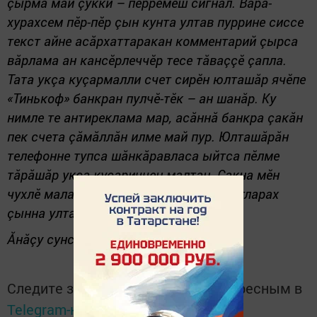
çырма май çукки – пӗрремӗш сигнал. Вăрă-
хурахсем пӗр-пӗр çын кунта ултав пуррине сиссе
текст айне асăрхаттаракан комментарий çырса
вăрлама ан кансӗрлеччӗр тесе тăваççӗ çапла.
Тата укçа куçармалли счет сирӗн юлташăр ячӗпе
«Тинькоф» банкран пулчӗ-тӗк – ан шанăр. Ку
нимле те антиреклама мар, асăннă банкра çакăн
пек счета çăмăллăн илме май пур. Юлташăрăн
телефонне тупса шăнкăравласа ыйтса пӗлме
тăрăшăр укçа куçариччен малтан. Çакна мӗн
чухлӗ маларах тăватăр, çавăн чухлӗ ытларах
çынна ултавран хăтарса хăвараятăр.
Ăнăçу сунса, Константин МАЛЫШЕВ
Следите за самым важным и интересным в
Telegram-канале
Татмедиа