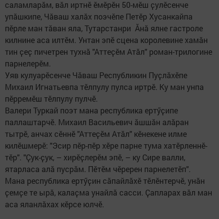
саламларӑм, вӑл иртнӗ ӗмӗрӗн 50-мӗш ҫулӗсенче
упӑшкипе, Чӑваш халӑх поэчӗпе Петӗр Хусанкайпа
пӗрле ман тӑван яла, Тутарстанри Ӑнӑ ялне гастроле
килнине аса илтӗм. Унтан эпӗ сцена королевине хамӑн
тин ҫеҫ пичетрен тухнӑ "Аттеҫӗм Атӑл" роман-трилогине
парнелерӗм.
Уяв кулуарӗсенче Чӑваш Республикин Пуҫлӑхӗпе
Михаил Игнатьевпа тӗлпулу пулса иртрӗ. Ку ман унпа
пӗрремӗш тӗлпулу пулчӗ.
Валери Туркай поэт мана республика ертӳҫипе
паллаштарчӗ. Михаил Васильевич ӑшшӑн алӑран
тытрӗ, анчах сӗннӗ "Аттеҫӗм Атӑл" кӗнекене илме
килӗшмерӗ: "Эсир пӗр-пӗр хӗре парне тума хатӗрленнӗ-
тӗр". "Ҫук-ҫук, – хирӗҫлерӗм эпӗ, – ку Сире валли,
ятарласа алӑ пусрӑм. Пӗтӗм чӗререн парнелетӗп".
Мана республика ертӳҫин сӑпайлӑхӗ тӗлӗнтерчӗ, унӑн
ҫемҫе те ырӑ, калаҫма унайлӑ сасси. Ҫапларах вӑл ман
аса яланлӑхах кӗрсе юлчӗ.