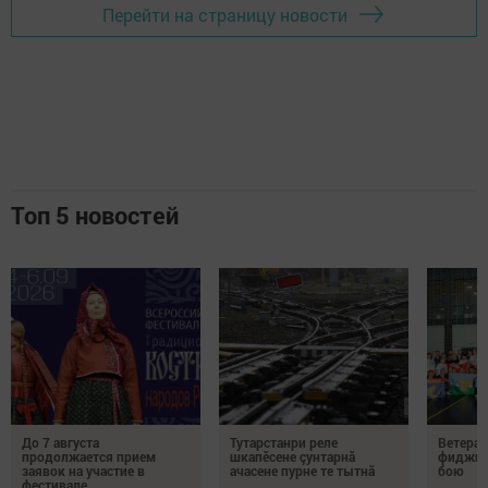
Перейти на страницу новости
Топ 5 новостей
До 7 августа
Тутарстанри реле
Ветеран
продолжается прием
шкапӗсене çунтарнă
фиджит
заявок на участие в
ачасене пурне те тытнă
бою
фестивале