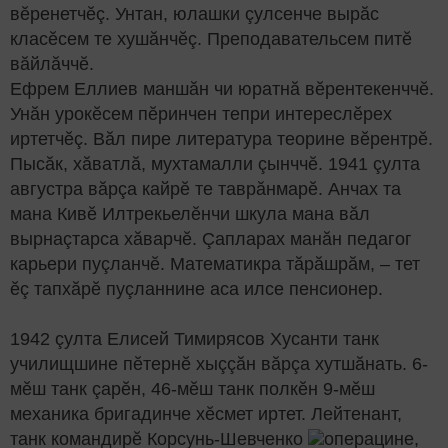
вӗренетчӗç. Унтан, юлашки çулсенче вырăс
класӗсем те хушăнчӗç. Преподавательсем питӗ
вăйлăччӗ.
Ефрем Еллиев маншăн чи юратнă вӗрентекенччӗ.
Унăн урокӗсем пӗринчен тепри интереслӗрех
иртетчӗç. Вăл пире литература теорине вӗрентрӗ.
Пысăк, хăватлă, мухтамалли çынччӗ. 1941 çулта
августра вăрçа кайрӗ те таврăнмарӗ. Анчах та
мана Кивӗ Илтрекьелӗнчи шкула мана вăл
вырнаçтарса хăварчӗ. Çапларах манăн педагог
карьери пуçланчӗ. Математикра тăрăшрăм, – тет
ӗç тапхăрӗ пуçланнине аса илсе пенсионер.
1942 çулта Елисей Тимирясов Хусанти танк
училищшине пӗтернӗ хыççăн вăрçа хутшăнать. 6-
мӗш танк çарӗн, 46-мӗш танк полкӗн 9-мӗш
механика бригадинче хӗсмет иртет. Лейтенант,
танк командирӗ Корсунь-Шевченко
операцине,