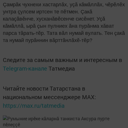
Çамрăк чухнехи хастарлăх, уçă кăмăллăх, чӗрӗлӗх
унтра çулсем иртсен те пӗтмен. Çакă
калаçăвӗнче, хусканăвӗсенче сисӗнет. Уçă
кăмăллă, ырă çын пулниех ăна пурăнма хăват
парса тăрать-тӗр. Тата вăл нумай вулать. Тен çакă
та нумай пурăннин вăрттăнлăхӗ-тӗр?
Следите за самым важным и интересным в
Telegram-канале
Татмедиа
Читайте новости Татарстана в
национальном мессенджере MАХ:
https://max.ru/tatmedia