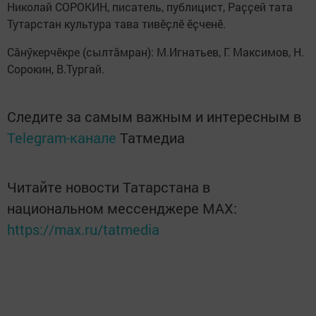
Николай СОРОКИН, писатель, публицист, Раҫҫей тата
Тутарстан культура тава тивӗҫлӗ ӗҫченӗ.
Сӑнӳкерчӗкре (сылтӑмран): М.Игнатьев, Г. Максимов, Н.
Сорокин, В.Тургай.
Следите за самым важным и интересным в
Telegram-канале
Татмедиа
Читайте новости Татарстана в
национальном мессенджере MАХ:
https://max.ru/tatmedia