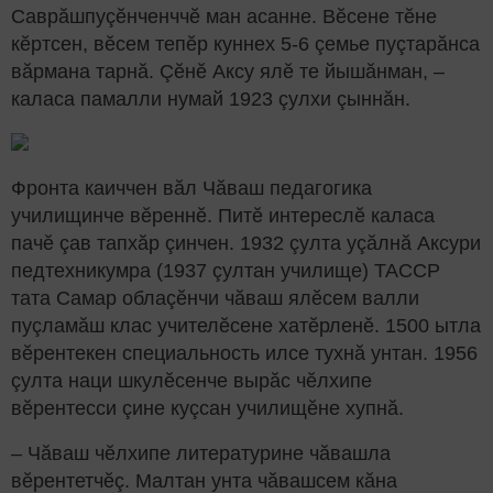
Саврăшпуçӗнченччӗ ман асанне. Вӗсене тӗне
кӗртсен, вӗсем тепӗр куннех 5-6 çемье пуçтарăнса
вăрмана тарнă. Çӗнӗ Аксу ялӗ те йышăнман, –
каласа памалли нумай 1923 çулхи çыннăн.
Фронта каиччен вăл Чăваш педагогика
училищинче вӗреннӗ. Питӗ интереслӗ каласа
пачӗ çав тапхăр çинчен. 1932 çулта уçăлнă Аксури
педтехникумра (1937 çултан училище) ТАССР
тата Самар облаçӗнчи чăваш ялӗсем валли
пуçламăш клас учителӗсене хатӗрленӗ. 1500 ытла
вӗрентекен специальность илсе тухнă унтан. 1956
çулта наци шкулӗсенче вырăс чӗлхипе
вӗрентесси çине куçсан училищӗне хупнă.
– Чăваш чӗлхипе литературине чăвашла
вӗрентетчӗç. Малтан унта чăвашсем кăна