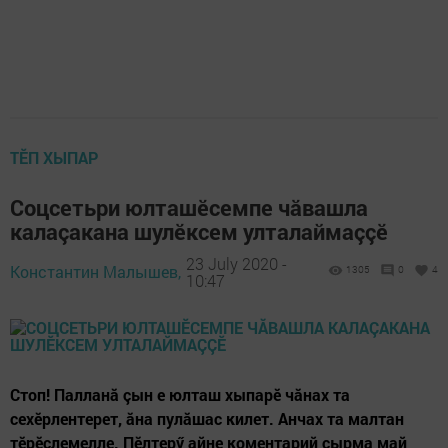
ТӖП ХЫПАР
Соцсетьри юлташӗсемпе чăвашла
калаçакана шулӗксем улталаймаççӗ
23 July 2020 -
Константин Малышев,
1305
0
4
10:47
Стоп! Палланă çын е юлташ хыпарӗ чăнах та
сехӗрлентерет, ăна пулăшас килет. Анчах та малтан
тӗрӗслемелле. Пӗлтерӳ айне коментарий çырма май