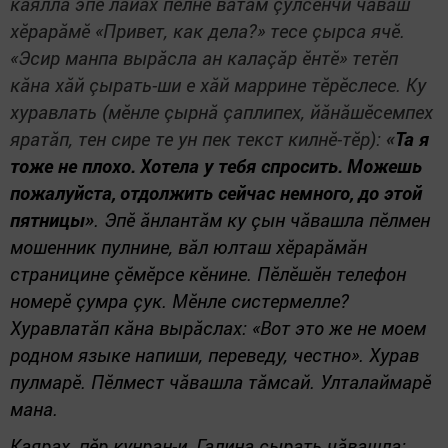
каялла эпӗ лайăх пӗлнӗ вăтам çулсенчи чăваш
хӗрарăмӗ «Привет, как дела?» тесе çырса ячӗ.
«Эсир манпа вырăсла ан калаçăр ӗнтӗ» тетӗп
кăна хăй çырать-ши е хăй маррине тӗрӗслесе. Ку
хуравлать (мӗнле çырнă çаплипех, йăнăшӗсемпех
яратăп, тен сире те ун пек текст килнӗ-тӗр):
«
Та я
тоже не плохо.
Хотела у тебя спросить.
Можешь
пожалуйста,
отдолжить сейчас немного,
до этой
пятницы
»
. Эпӗ ăнлантăм ку çын чăвашла пӗлмен
мошенник пулнине, вăл юлташ хӗрарăмăн
страницине çӗмӗрсе кӗнине. Пӗлӗшӗн телефон
номерӗ çумра çук. Мӗнле систермелле?
Хуравлатăп кăна вырăслах: «Вот это же не моем
родном языке напиши, переведу, честно». Хурав
пулмарӗ. Пӗлмест чăвашла тăмсай. Улталаймарӗ
мана.
Каярах, пӗр кунран-и, Галина çырать чăвашла: