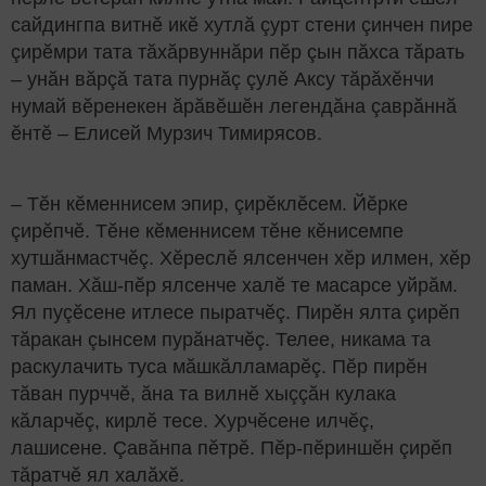
сайдингпа витнӗ икӗ хутлă çурт стени çинчен пире
çирӗмри тата тăхăрвуннăри пӗр çын пăхса тăрать
– унăн вăрçă тата пурнăç çулӗ Аксу тăрăхӗнчи
нумай вӗренекен ăрăвӗшӗн легендăна çаврăннă
ӗнтӗ – Елисей Мурзич Тимирясов.
– Тӗн кӗменнисем эпир, çирӗклӗсем. Йӗрке
çирӗпчӗ. Тӗне кӗменнисем тӗне кӗнисемпе
хутшăнмастчӗç. Хӗреслӗ ялсенчен хӗр илмен, хӗр
паман. Хăш-пӗр ялсенче халӗ те масарсе уйрăм.
Ял пуçӗсене итлесе пыратчӗç. Пирӗн ялта çирӗп
тăракан çынсем пурăнатчӗç. Телее, никама та
раскулачить туса мăшкăлламарӗç. Пӗр пирӗн
тăван пурччӗ, ăна та вилнӗ хыççăн кулака
кăларчӗç, кирлӗ тесе. Хурчӗсене илчӗç,
лашисене. Çавăнпа пӗтрӗ. Пӗр-пӗриншӗн çирӗп
тăратчӗ ял халăхӗ.