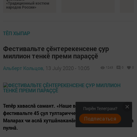
«Традиционный костюм
народов России»
ТӖП ХЫПАР
Фестивальте çӗнтерекенсене çур
миллион тенкӗ преми параççӗ
Альберт Кольцов,
13 July 2020 - 10:05
1243
0
0
Тепӗр хаваслă самант. «Наше время - Безнең заман»
Пирӗн Телеграм?
фестивальте 45 çул тултариччен хутшăнма юрать.
Подписаться
Маларах чи аслă хутшăнаканăн 41 çулта кăна пулмалла
пулнă.