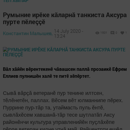
ТӖП ХЫПАР
Румыние ирӗке кăларнă танкиста Аксура
пурте пӗлеççӗ
14 July 2020 -
Константин Малышев,
1501
0
1
13:24
Вăл хăйӗн вӗрентекенӗ чăвашсен паллă прозаикӗ Ефрем
Еллиев пулнишӗн халӗ те питӗ хӗпӗртет.
Сывă вăрçă ветеранӗ пур тенине илтсен,
тӗлӗнетӗн, паллах. Вӗсем вӗт юлманнипе пӗрех.
Пуррине пур-тăр та, утаймасть пуль ӗнтӗ,
сывлăхӗсем хавшанă-тăр тесе шутлатăп Аксу
районӗнчи культура управленийӗн пуçлăхӗпе
пӗрле ветеран килне утнă май. Райцентрти ешӗл