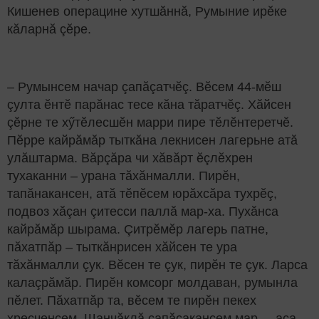
Кишенев операцине хутшăннă, Румыние ирӗке
кăларнă çӗре.
– Румынсем начар çапăçатчӗç. Вӗсем 44-мӗш
çулта ӗнтӗ парăнас тесе кăна тăратчӗç. Хăйсен
çӗрне те хӳтӗлесшӗн марри пире тӗлӗнтеретчӗ.
Пӗрре кайрăмăр тыткăна лекнисен лагерьне атă
улăштарма. Вăрçăра чи хăвăрт ӗçлӗхрен
тухаканни – урана тăхăнмалли. Пирӗн,
тапăнакансен, атă тӗпӗсем юрăхсăра тухрӗç,
подвоз хăçан çитесси паллă мар-ха. Пухăнса
кайрăмăр шырама. Çитрӗмӗр лагерь патне,
пăхатпăр – тыткăнрисен хăйсен те ура
тăхăнмалли çук. Вӗсен те çук, пирӗн те çук. Ларса
калаçрăмăр. Пирӗн комсорг молдаван, румынла
пӗлет. Пăхатпăр та, вӗсем те пирӗн пекех
хресченсем. Шанчăклă çапăçакансем мар, – аса