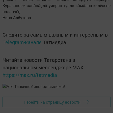
Куракансем савăнăçлă уявран тулли кăмăлпа килӗсене
саланчӗç.
Нина Албутова.
Следите за самым важным и интересным в
Telegram-канале
Татмедиа
Читайте новости Татарстана в
национальном мессенджере MАХ:
https://max.ru/tatmedia
Перейти на страницу новости