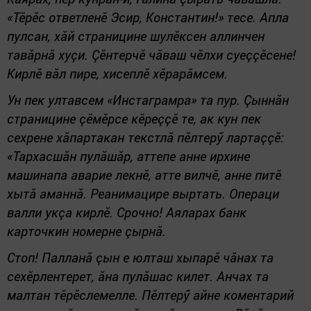
«Тӗрӗс ответленӗ Эсир, Константин!» тесе. Апла
пулсан, хăй страницине шулӗксен аллинчен
тавăрнă хуçи. Çӗнтерчӗ чăваш чӗлхи суеççӗсене!
Кирлӗ вăл пире, хисеплӗ хӗрарăмсем.
Ун пек ултавсем «Инстаграмра» та пур. Çыннăн
страницине çӗмӗрсе кӗреççӗ те, ак кун пек
сехрене хăпартакан текстлă пӗлтерӳ лартаççӗ:
«Тархасшăн пулăшăр, аттепе анне ирхине
машинапа аварие лекнӗ, атте вилчӗ, анне питӗ
хытă аманнă. Реанимацире выртать. Операци
валли укçа кирлӗ. Срочно! Аяларах банк
карточкин номерне çырнă.
Стоп! Палланă çын е юлташ хыпарӗ чăнах та
сехӗрлентерет, ăна пулăшас килет. Анчах та
малтан тӗрӗслемелле. Пӗлтерӳ айне коментарий