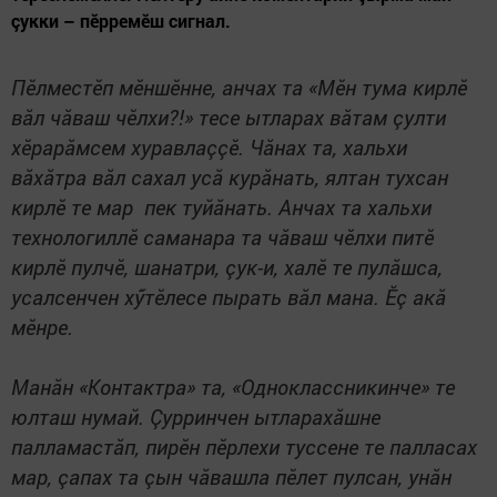
çукки – пӗрремӗш сигнал.
Пӗлместӗп мӗншӗнне, анчах та «Мӗн тума кирлӗ
вăл чăваш чӗлхи?!» тесе ытларах вăтам çулти
хӗрарăмсем хуравлаççӗ. Чăнах та, хальхи
вăхăтра вăл сахал усă курăнать, ялтан тухсан
кирлӗ те мар пек туйăнать. Анчах та хальхи
технологиллӗ саманара та чăваш чӗлхи питӗ
кирлӗ пулчӗ, шанатри, çук-и, халӗ те пулăшса,
усалсенчен хӳтӗлесе пырать вăл мана. Ӗç акă
мӗнре.
Манăн «Контактра» та, «Одноклассникинче» те
юлташ нумай. Çурринчен ытларахăшне
палламастăп, пирӗн пӗрлехи туссене те палласах
мар, çапах та çын чăвашла пӗлет пулсан, унăн