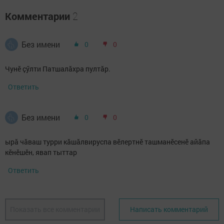
Комментарии
2
Без имени
0
0
Чунӗ ҫӳлти Патшалӑхра пултӑр.
Ответить
Без имени
0
0
ырă чăваш турри кăшăлвируспа вĕлертнĕ ташманĕсенĕ айăпа
кĕнĕшĕн, явап тыттар
Ответить
Показать все комментарии
Написать комментарий