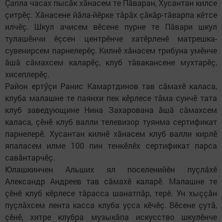
Çапла часах пысăк хăнасем те Пăваран, Хусантан килсе
çитрӗç. Хăнасене йăла-йӗрке тăрăх çăкăр-тăварпа кӗтсе
илчӗç. Шкул ачисем вӗсене пурне те Пăвари шкул
тулашӗнчи ӗçсен центрӗнче хатӗрленӗ матрешка-
сувенирсем парнелерӗç. Килнӗ хăнасем трибуна умӗнче
ăшă сăмахсем каларӗç, клуб тăвакансене мухтарӗç,
хисеплерӗç.
Район ертӳçи Ранис Камартдинов тав сăмахӗ каласа,
клуба малашне те паянхи пек кӗрлесе тăма сунчӗ тата
клуб заведующине Нина Захарована ăшă сăмахсем
каласа, çӗнӗ клуб валли телевизор туянма сертификат
парнелерӗ. Хусантан килнӗ хăнасем клуб валли кирлӗ
япаласем илме 100 пин тенкӗлӗх сертификат парса
савăнтарчӗç.
Юлашкинчен Альших ял поселенийӗн пуçлăхӗ
Александр Андреев тав сăмахӗ каларӗ. Малашне те
çӗнӗ клуб кӗрлесе тăрасса шанатпăр, терӗ. Ун хыççăн
пуçлăхсем лента касса клуба уçса кӗчӗç. Вӗсене çутă,
çӗнӗ, хитре клубра музыкăпа искусство шкулӗнче