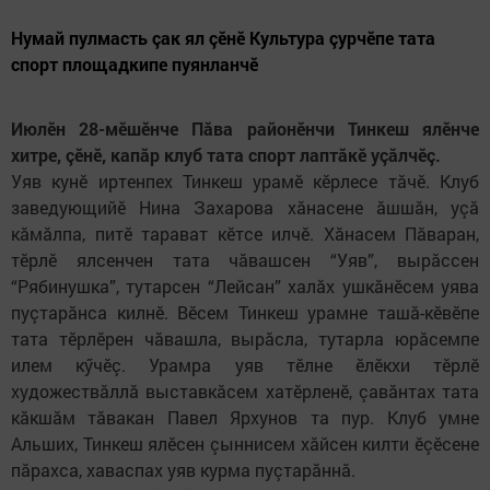
Нумай пулмасть çак ял çӗнӗ Культура çурчӗпе тата
спорт площадкипе пуянланчӗ
Июлӗн 28-мӗшӗнче Пăва районӗнчи Тинкеш ялӗнче
хитре, çӗнӗ, капăр клуб тата спорт лаптăкӗ уçăлчӗç.
Уяв кунӗ иртенпех Тинкеш урамӗ кӗрлесе тăчӗ. Клуб
заведующийӗ Нина Захарова хăнасене ăшшăн, уçă
кăмăлпа, питӗ тарават кӗтсе илчӗ. Хăнасем Пăваран,
тӗрлӗ ялсенчен тата чăвашсен “Уяв”, вырăссен
“Рябинушка”, тутарсен “Лейсан” халăх ушкăнӗсем уява
пуçтарăнса килнӗ. Вӗсем Тинкеш урамне ташă-кӗвӗпе
тата тӗрлӗрен чăвашла, вырăсла, тутарла юрăсемпе
илем кӳчӗç. Урамра уяв тӗлне ӗлӗкхи тӗрлӗ
художествăллă выставкăсем хатӗрленӗ, çавăнтах тата
кăкшăм тăвакан Павел Ярхунов та пур. Клуб умне
Альших, Тинкеш ялӗсен çыннисем хăйсен килти ӗçӗсене
пăрахса, хаваспах уяв курма пуçтарăннă.