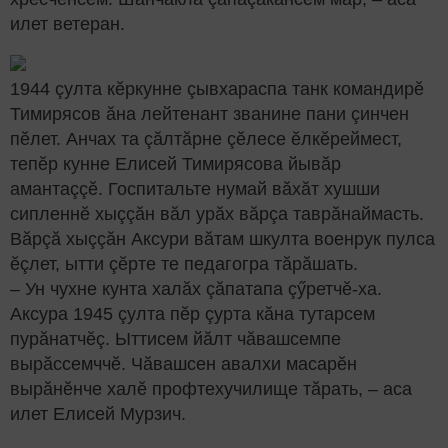
илет ветеран.
1944 çулта кӗркунне çывхараспа танк командирӗ
Тимирясов ăна лейтенант званине пани çинчен
пӗлет. Анчах та çăлтăрне çӗлесе ӗлкӗреймест,
тепӗр кунне Елисей Тимирясова йывăр
амантаççӗ. Госпитальте нумай вăхăт хушши
сипленнӗ хыççăн вăл урăх вăрçа таврăнаймасть.
Вăрçă хыççăн Аксури вăтам шкулта военрук пулса
ӗçлет, ытти çӗрте те педагогра тăрăшать.
– Ун чухне кунта халăх çăпатапа çӳретчӗ-ха.
Аксура 1945 çулта пӗр çурта кăна тутарсем
пурăнатчӗç. Ыттисем йăлт чăвашсемпе
вырăссемччӗ. Чăвашсен авалхи масарӗн
вырăнӗнче халӗ профтехучилище тăрать, – аса
илет Елисей Мурзич.