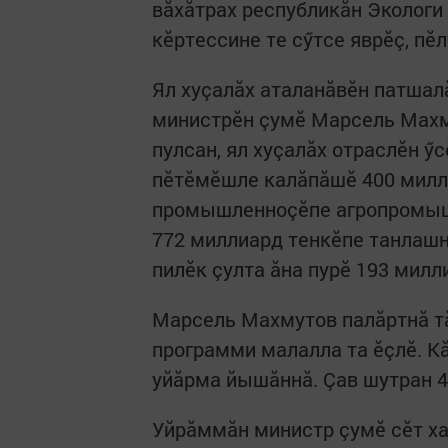
вăхăтрах республикăн Экологи
кӗртессине те сӳтсе яврӗç, пӗ
Ял хуçалăх аталанăвӗн патшал
министрӗн çумӗ Марсель Махм
пулсан, ял хуçалăх отраслӗн ӳ
пӗтӗмӗшле калăпăшӗ 400 милли
промышленноçӗпе агропромыш
772 миллиард тенкӗпе танлашн
пилӗк çулта ăна пурӗ 193 милл
Марсель Махмутов палăртнă тă
программи малалла та ӗçлӗ. К
уйăрма йышăннă. Çав шутран 
Уйрăммăн министр çумӗ сӗт хак