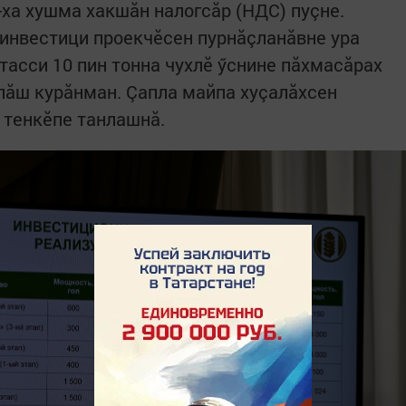
-ха хушма хакшăн налогсăр (НДС) пуçне.
инвестици проекчӗсен пурнăçланăвне ура
утасси 10 пин тонна чухлӗ ӳснине пăхмасăрах
пăш курăнман. Çапла майпа хуçалăхсен
 тенкӗпе танлашнă.