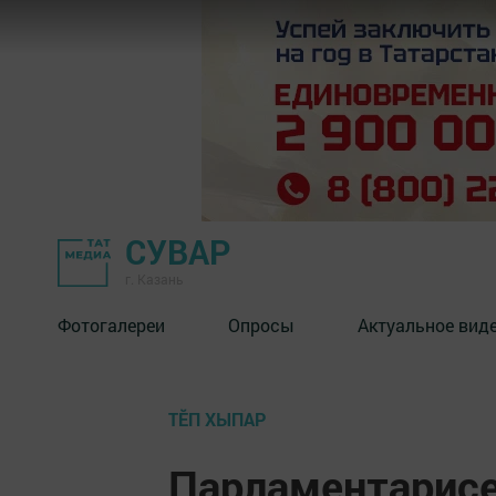
СУВАР
г. Казань
Фотогалереи
Опросы
Актуальное вид
ТӖП ХЫПАР
Парламентарисе