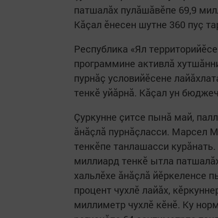
патшалăх пулăшăвӗпе 69,9 мил
Кăçал ӗнесен шутне 360 пуç та
Республика «Ял территорийӗсе
программине активлă хутшăнни
пурнăç условийӗсене лайăхлата
тенкӗ уйăрнă. Кăçал ун бюджеч
Çуркунне çитсе пынă май, палл
ăнăçлă пурнăçласси. Марсел М
тенкӗпе танлашасси курăнать.
миллиард тенкӗ ытла патшал
хальлӗхе ăнăçлă йӗркеленсе пы
процент чухлӗ лайăх, кӗркунне
миллиметр чухлӗ кӗнӗ. Ку нор