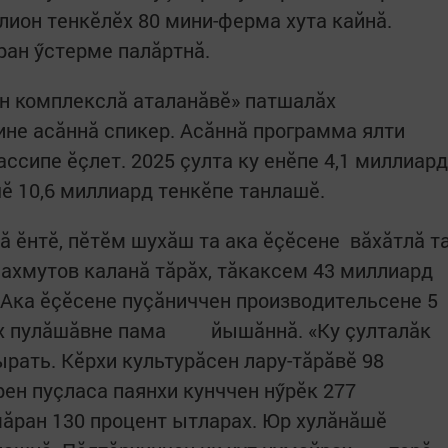
лион тенкӗлӗх 80 мини-ферма хута кайнă.
ран ӳстерме палăртнă.
н комплекслă аталанăвӗ» патшалăх
не асăннă спикер. Асăннă программа ялти
ссипе ӗçлет. 2025 çулта ку енӗпе 4,1 миллиард
ӗ 10,6 миллиард тенкӗпе танлашӗ.
ă ӗнтӗ, пӗтӗм шухăш та ака ӗçӗсене вăхăтлă т
ахмутов каланă тăрăх, тăкаксем 43 миллиард
 Ака ӗçӗсене пуçăниччен производительсене 5
ăх пулăшăвне пама йышăннă. «К‎у çулталăк
рать. Кӗрхи культурăсен лару-тăрăвӗ 98
рен пуçласа паянхи кунччен нӳрӗк 277
мăран 130 процент ытларах. Юр хулăнăшӗ