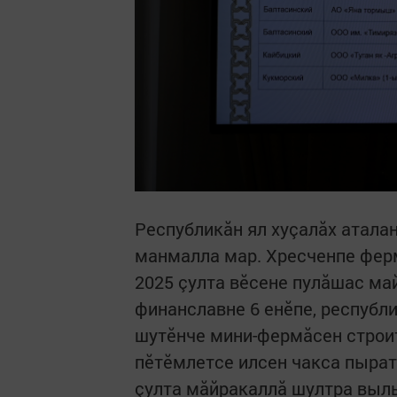
Республикăн ял хуçалăх атала
манмалла мар. Хресченпе ферм
2025 çулта вӗсене пулăшас ма
финанславне 6 енӗпе, республ
шутӗнче мини-фермăсен строи
пӗтӗмлетсе илсен чакса пырат
çулта мăйракаллă шултра выль