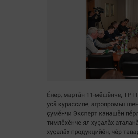
Ӗнер, мартăн 11-мӗшӗнче, ТР 
усă курассипе, агропромышлен
çумӗнчи Эксперт канашӗн пӗрл
тимлӗхӗнче ял хуçалăх аталан
хуçалăх продукцийӗн, чӗр тав