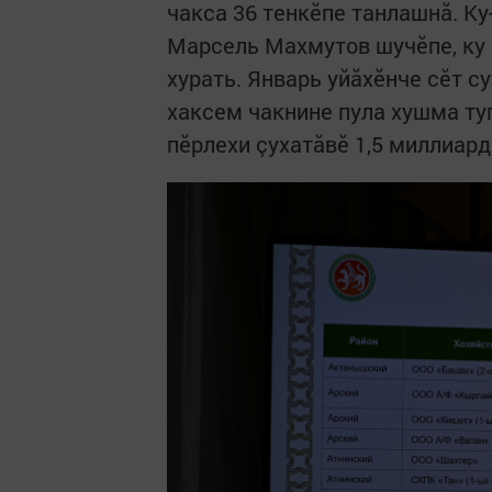
чакса 36 тенкӗпе танлашнă. Ку
Марсель Махмутов шучӗпе, ку 
хурать. Январь уйăхӗнче сӗт с
хаксем чакнине пула хушма ту
пӗрлехи çухатăвӗ 1,5 миллиард