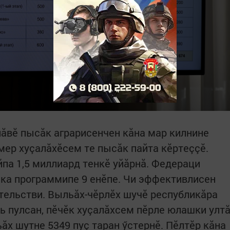
нăвӗ пысăк аграрисенчен кăна мар килнине
ер хуçалăхӗсем те пысăк пайта кӗртеççӗ.
йпа 1,5 миллиард тенкӗ уйăрнă. Федераци
ика программипе 9 енӗпе. Чи эффективлисен
тельстви. Выльăх-чӗрлӗх шучӗ республикăра
ь пулсан, пӗчӗк хуçалăхсем пӗрле юлашки улт
ăх шутне 5349 пуç таран ӳстернӗ. Пӗлтӗр кăна