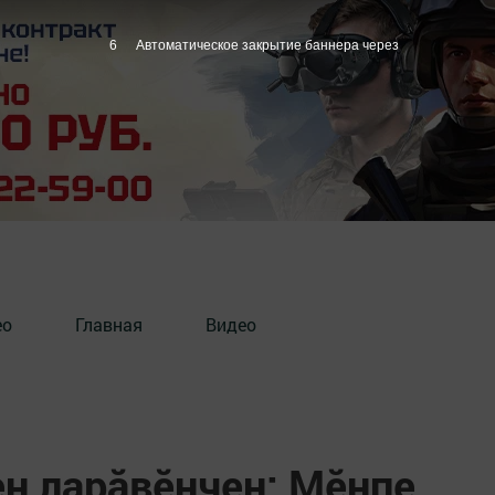
5
Автоматическое закрытие баннера через
ео
Главная
Видео
н ларăвӗнчен: Мӗнпе