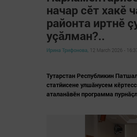
начар сӗт хакӗ 
районта иртнӗ ç
уçăлман?..
Ирина Трифонова,
12 March 2026 - 16:3
Тутарстан Республикин Патша
статйисене улшăнусем кӗртесси
аталанăвӗн программа пурнăçл