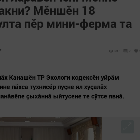
чакни? Мӗншӗн 18
улта пӗр мини-ферма та
7
267
0
лăх Канашӗн ТР Экологи кодексӗн уйрăм
не пăхса тухнисӗр пуçне ял хуçалăх
анăвӗпе çыхăннă ыйтусене те сӳтсе явнă.