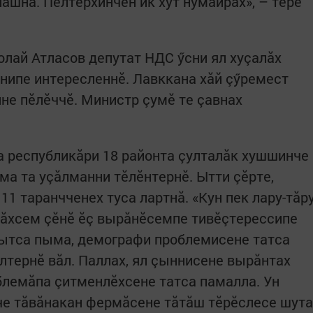
ашнă. Пӗлтӗрхинчен ик хут нумайрах», – терӗ
олай Атласов депутат НДС ӳсни ял хуçалăх
нипе интересленнӗ. Лавккана хăй çӳремест
не пӗлӗччӗ. Министр çумӗ те çавнах
а республикăри 18 районта çулталăк хушшинче
ма та уçăлманни тӗлӗнтернӗ. Ытти çӗрте,
11 таранчченех туса лартнă. «Кун пек лару-тăр
алăхсем çӗнӗ ӗç вырăнӗсемпе тивӗçтерессипе
тытса пыма, демографи проблемисене татса
лтернӗ вăл. Паллах, ял çыннисене вырăнтах
блемăпа çитменлӗхсене татса памалла. Ун
че тăвăнакан фермăсене тăтăш тӗрӗслесе шута