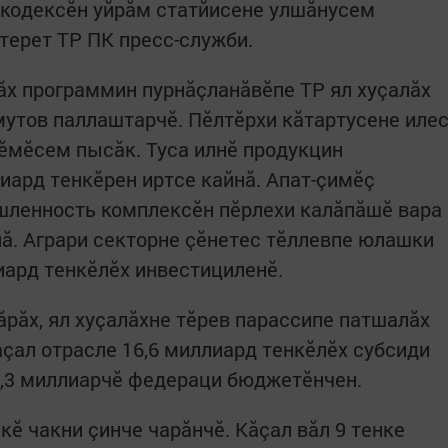
 кодексӗн уйрăм статйисене улшăнусем
лтерет ТР ПК пресс-служби.
ăх программин пурнăçланăвӗпе ТР ял хуçалăх
утов паллаштарчӗ. Пӗлтӗрхи кăтартусене иле
сӗмӗсем пысăк. Туса илнӗ продукцин
ард тенкӗрен иртсе кайнă. Апат-çимӗç
ленность комплексӗн пӗрлехи калăпăшӗ вара
ă. Аграри секторне çӗнетес тӗллевпе юлашки
иард тенкӗлӗх инвестициленӗ.
рăх, ял хуçалăхне тӗрев парассипе патшалăх
ăçал отрасле 16,6 миллиард тенкӗлӗх субсиди
4,3 миллиарчӗ федераци бюджетӗнчен.
ӗ чакни çинче чарăнчӗ. Кăçал вăл 9 тенке