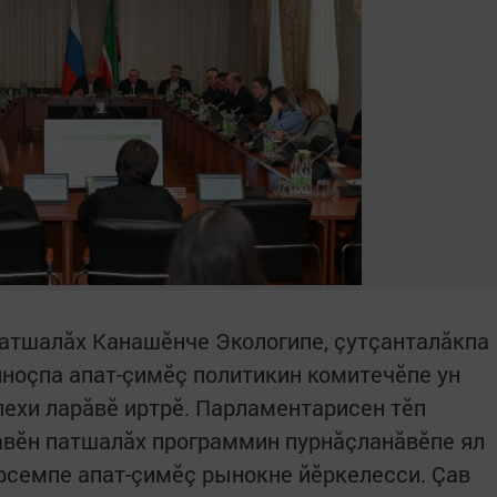
Патшалăх Канашӗнче Экологипе, çутçанталăкпа
ноçпа апат-çимӗç политикин комитечӗпе ун
ехи ларăвӗ иртрӗ. Парламентарисен тӗп
ăвӗн патшалăх программин пурнăçланăвӗпе ял
арсемпе апат-çимӗç рынокне йӗркелесси. Çав