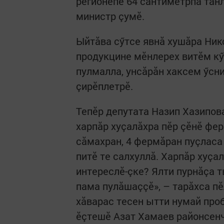
регионӗпе 64 сантиметрпа танл
министр çумӗ.
Ыйтăва сӳтсе явнă хушăра Ник
продукцине мӗнлерех витӗм кӳ
пулмалла, унсăрăн хаксем ӳсни
çирӗплетрӗ.
Тепӗр депутата Назип Хазипов
харпăр хуçалăхра пӗр çӗнӗ фер
сăмахран, 4 фермăран пуçласа 
питӗ те салхуллă. Харпăр хуç
интереслӗ-çке? Ялти пурнăçа 
пама пулăшаççӗ», – тарăхса пӗ
хăварас тесен ытти нумай про
ӗçтешӗ Азат Хамаев районсен