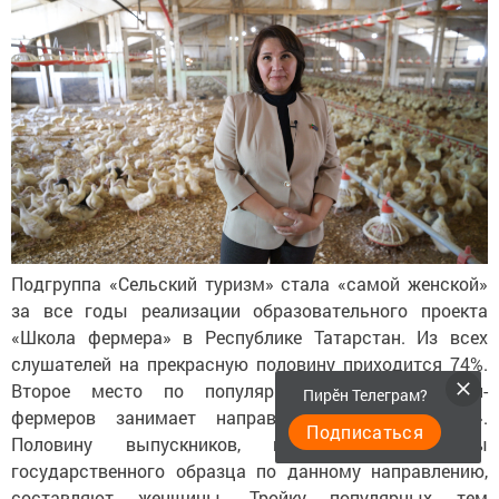
Подгруппа «Сельский туризм» стала «самой женской»
за все годы реализации образовательного проекта
«Школа фермера» в Республике Татарстан. Из всех
слушателей на прекрасную половину приходится 74%.
Второе место по популярности среди женщин-
Пирӗн Телеграм?
фермеров занимает направление «Птицеводство».
Подписаться
Половину выпускников, получивших дипломы
государственного образца по данному направлению,
составляют женщины. Тройку популярных тем