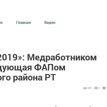
ео
Главная
Видео
 2019»: Медработником
ведующая ФАПом
го района РТ
905
0