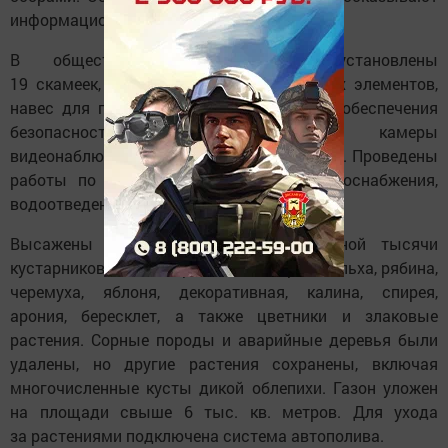
информационные стенды.
В общественном пространстве установлены
19 скамеек, 16 урн, шесть навигационных элементов,
навес для площадки сбора мусора. Для обеспечения
безопасности смонтированы 22 камеры
видеонаблюдения и звукового оповещения. Проведены
работы по обустройству наружного водоснабжения,
водоотведения, электроснабжения.
Высажены 350 деревьев и около одной тысячи
кустарников. Это ивы различных сортов, ольха, рябина,
черемуха, яблоня, декоративная, калина, спирея,
арония, бересклет, а также цветники и злаковые
растения. Сорные породы и аварийные деревья были
удалены, но другие растения сохранены, включая
многочисленные кусты дикой облепихи. Газон уложен
на площади свыше 6 тыс. кв. метров. Для ухода
за растениями подключена система автополива.