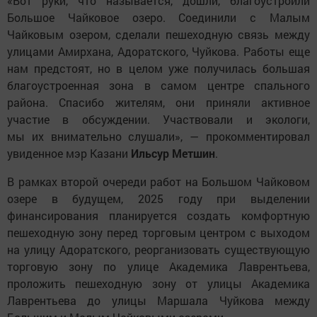
«Вот руки, что называется, дошли, благоустроили
Большое Чайковое озеро. Соединили с Малым
Чайковым озером, сделали пешеходную связь между
улицами Амирхана, Адоратского, Чуйкова. Работы еще
нам предстоят, но в целом уже получилась большая
благоустроенная зона в самом центре спального
района. Спасибо жителям, они приняли активное
участие в обсуждении. Участвовали и экологи,
мы их внимательно слушали», — прокомментировал
увиденное мэр Казани
Ильсур Метшин
.
В рамках второй очереди работ на Большом Чайковом
озере в будущем, 2025 году при выделении
финансирования планируется создать комфортную
пешеходную зону перед торговым центром с выходом
на улицу Адоратского, реорганизовать существующую
торговую зону по улице Академика Лаврентьева,
проложить пешеходную зону от улицы Академика
Лаврентьева до улицы Маршала Чуйкова между