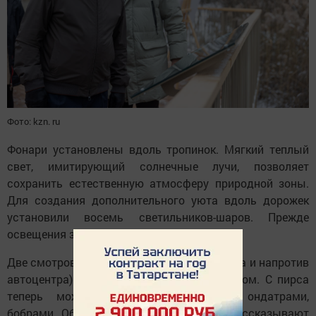
Фото: kzn. ru
Фонари установлены вдоль тропинок. Мягкий теплый
свет, имитирующий солнечные лучи, позволяет
сохранить естественную атмосферу природной зоны.
Для создания дополнительного уюта вдоль дорожек
установили восемь светильников-шаров. Прежде
освещения здесь не было.
Две смотровые площадки (около павильона и напротив
автоцентра) покрыты деревянным настилом. С пирса
теперь можно любоваться птицами, ондатрами,
бобрами. Об обитающих тут животных рассказывают