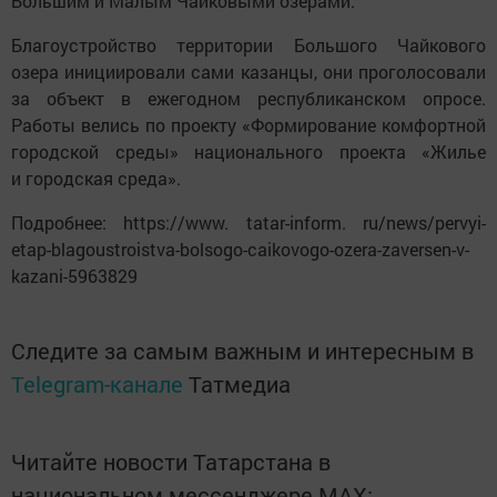
Большим и Малым Чайковыми озерами.
Благоустройство территории Большого Чайкового
озера инициировали сами казанцы, они проголосовали
за объект в ежегодном республиканском опросе.
Работы велись по проекту «Формирование комфортной
городской среды» национального проекта «Жилье
и городская среда».
Подробнее: https://www. tatar-inform. ru/news/pervyi-
etap-blagoustroistva-bolsogo-caikovogo-ozera-zaversen-v-
kazani-5963829
Следите за самым важным и интересным в
Telegram-канале
Татмедиа
Читайте новости Татарстана в
национальном мессенджере MАХ: