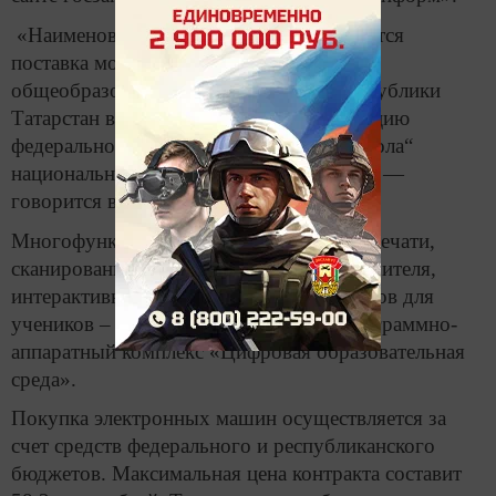
«Наименованием объекта закупки является
поставка мобильных классов в
общеобразовательные организации Реcпублики
Татарстан в рамках субсидии на реализацию
федерального проекта „Современная школа“
национального проекта „Образование“», —
говорится в документах закупки.
Многофункциональное устройство для печати,
сканирования и копирования, ноутбук учителя,
интерактивная доска, а также 10 ноутбуков для
учеников – все это включено в один программно-
аппаратный комплекс «Цифровая образовательная
среда».
Покупка электронных машин осуществляется за
счет средств федерального и республиканского
бюджетов. Максимальная цена контракта составит