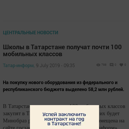
ЦЕНТРАЛЬНЫЕ НОВОСТИ
Школы в Татарстане получат почти 100
мобильных классов
Татар-информ,
9 July 2019 - 09:35
798
0
0
На покупку нового оборудования из федерального и
республиканского бюджета выделено 58,2 млн рублей.
В Татарстане закупят почти 100 мобильных классов
закупят в Татарстане для школ. Закупать их будет
Минобраз республики. Иинформация размещена на
сайте госзакупок, сообщает ИА «Татар-информ».