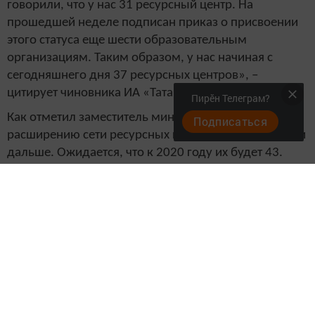
говорили, что у нас 31 ресурсный центр. На
прошедшей неделе подписан приказ о присвоении
этого статуса еще шести образовательным
организациям. Таким образом, у нас начиная с
сегодняшнего дня 37 ресурсных центров», –
цитирует чиновника ИА «Татар-информ».
Пирӗн Телеграм?
Как отметил заместитель министра, работа по
Подписаться
расширению сети ресурсных центров продолжится и
дальше. Ожидается, что к 2020 году их будет 43.
На создание ресурсных центров за шесть лет из
бюджета республики выделено более 5 млрд
рублей. В этом году – 800 млн рублей.
По словам Андрея Поминова, в РТ определились со
списком образовательных организаций для
проведения работ по капремонту и закупке
современного учебно-лабораторного оборудования
в текущем году. А во второй половине июля