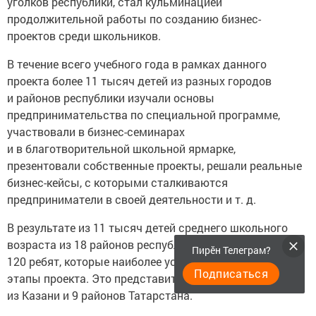
уголков республики, стал кульминацией
продолжительной работы по созданию бизнес-
проектов среди школьников.
В течение всего учебного года в рамках данного
проекта более 11 тысяч детей из разных городов
и районов республики изучали основы
предпринимательства по специальной программе,
участвовали в бизнес-семинарах
и в благотворительной школьной ярмарке,
презентовали собственные проекты, решали реальные
бизнес-кейсы, с которыми сталкиваются
предприниматели в своей деятельности и т. д.
В результате из 11 тысяч детей среднего школьного
возраста из 18 районов республики до финала дошли
Пирӗн Телеграм?
120 ребят, которые наиболее успешно прошли все
Подписаться
этапы проекта. Это представители 12 бизнес-компаний
из Казани и 9 районов Татарстана.