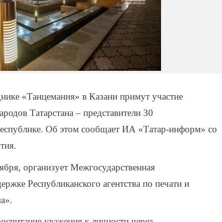
днике «Танцемания» в Казани примут участие
родов Татарстана – представители 30
еспублике. Об этом сообщает ИА «Татар-информ» со
тия.
ября, организует Межгосударственная
ржке Республиканского агентства по печати и
а».
оспитание уважения к личности через