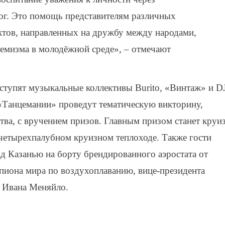
г. Это помощь представителям различных
ктов, направленных на дружбу между народами,
емизма в молодёжной среде», – отмечают
ступят музыкальные коллективы Burito, «Винтаж» и D
 «Танцемании» проведут тематическую викторину,
ва, с вручением призов. Главным призом станет круи
четырехпалубном круизном теплоходе. Также гости
ад Казанью на борту брендированного аэростата от
иона мира по воздухоплаванию, вице-президента
 Ивана Меняйло.