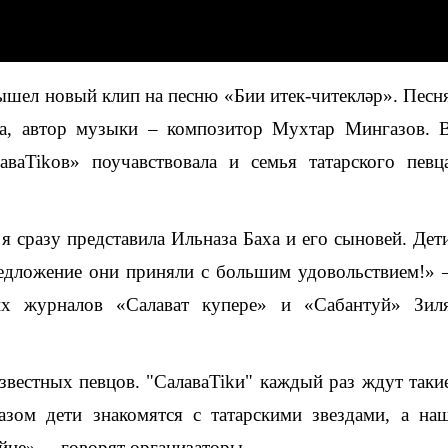
ышел новый клип на песню «Бии итек-читекләр». Песн
ва, автор музыки – композитор Мухтар Мингазов. 
ваTikов» поучавствовала и семья татарского певц
 сразу представила Ильназа Баха и его сыновей. Дет
едложение они приняли с большим удовольствием!» 
их журналов «Салават купере» и «Сабантуй» Зил
звестных певцов. "СалаваTikи" каждый раз ждут таки
азом дети знакомятся с татарскими звездами, а на
йне», – говорят организаторы.