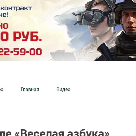
ео
Главная
Видео
ле «Веселая азбука»