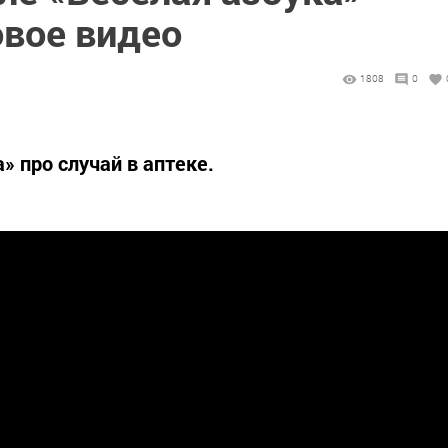
овое видео
1808
0
 про случай в аптеке.