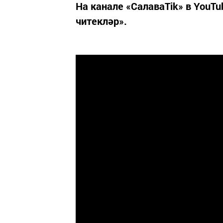
На канале «СалаваTik» в YouT
читекләр».