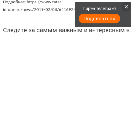
Подробнее: https://www.tatar-
Пирӗн Телеграм?
inform.ru/news/2019/02/08/641692/
Подписаться
Следите за самым важным и интересным в
Telegram-канале
Татмедиа
Читайте новости Татарстана в
национальном мессенджере MАХ:
https://max.ru/tatmedia
Перейти на страницу новости