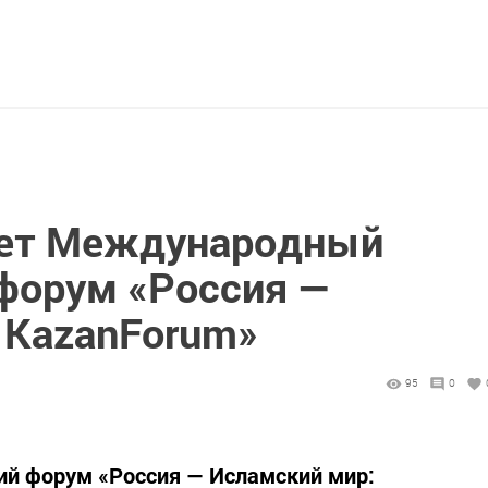
ует Международный
форум «Россия —
 KazanForum»
95
0
й форум «Россия — Исламский мир: