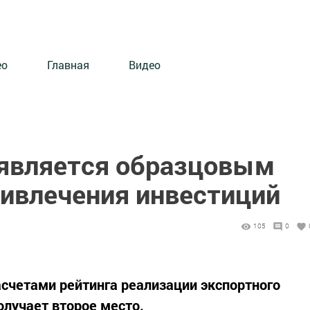
ео
Главная
Видео
 является образцовым
ривлечения инвестиций
105
0
асчетами рейтинга реализации экспортного
олучает второе место.