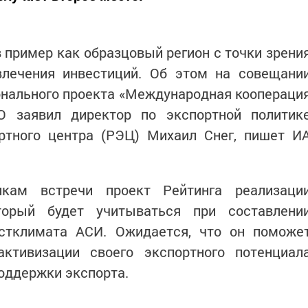
в пример как образцовый регион с точки зрени
влечения инвестиций. Об этом на совещани
онального проекта «Международная коопераци
О заявил директор по экспортной политик
ортного центра (РЭЦ) Михаил Снег, пишет И
икам встречи проект Рейтинга реализаци
оторый будет учитываться при составлени
естклимата АСИ. Ожидается, что он поможе
ктивизации своего экспортного потенциал
оддержки экспорта.