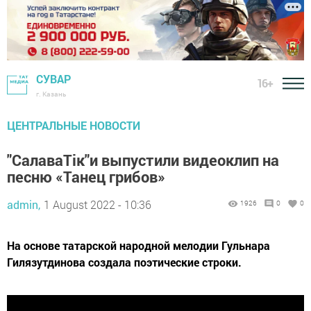
СУВАР
16+
г. Казань
ЦЕНТРАЛЬНЫЕ НОВОСТИ
"СалаваТік"и выпустили видеоклип на
песню «Танец грибов»
admin,
1 August 2022 - 10:36
1926
0
0
На основе татарской народной мелодии Гульнара
Гилязутдинова создала поэтические строки.