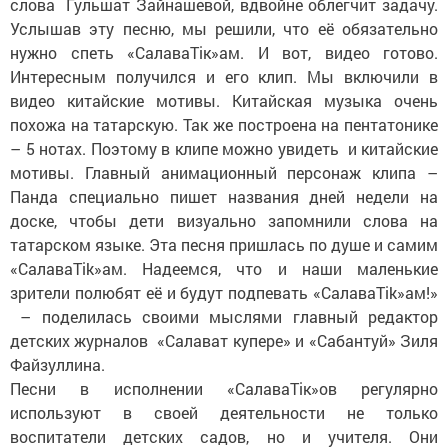
слова Гульшат Зайнашевой, вдвойне облегчит задачу.
Услышав эту песню, мы решили, что её обязательно
нужно спеть «СалаваТік»ам. И вот, видео готово.
Интересным получился и его клип. Мы включили в
видео китайские мотивы. Китайская музыка очень
похожа на татарскую. Так же построена на пентатонике
– 5 нотах. Поэтому в клипе можно увидеть и китайские
мотивы. Главный анимационный персонаж клипа –
Панда специально пишет названия дней недели на
доске, чтобы дети визуально запомнили слова на
татарском языке. Эта песня пришлась по душе и самим
«СалаваTik»ам. Надеемся, что и наши маленькие
зрители полюбят её и будут подпевать «СалаваTik»ам!»
– поделилась своими мыслями главный редактор
детских журналов «Салават купере» и «Сабантуй» Зиля
Файзуллина.
Песни в исполнении «СалаваТік»ов регулярно
используют в своей деятельности не только
воспитатели детских садов, но и учителя. Они