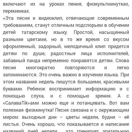
включают их на уроках пения, физкультминутках,
переменках.
«Эта песня и видеоклип, отвечающие современным
требованиям, станут отличным подспорьем в обучении
детей татарскому языку. Простой, насыщенный
разными цветами, но в то же время со вкусом
оформленный, задорный, мелодичный клип придется
детям по душе, радостные лица исполнителей,
забавный панда непременно понравятся детям. Слова
песни многократно повторяются и легко
запоминаются. Это очень важно в изучении языка. При
этом названия недель пишутся большими, красивыми
буквами. Ребенок воспринимает информацию и с
помощью слуха, и с помощью зрения. А с
«СалаваTik»ами можно еще и потанцевать. Вот вам
полезная физминутка! Песня связана и с окружающим
миром: выходные дни – цветы недели, будни – её
листья. Очень хорошо, что показывается и написание
названий дней недели, это тренирует зрительную