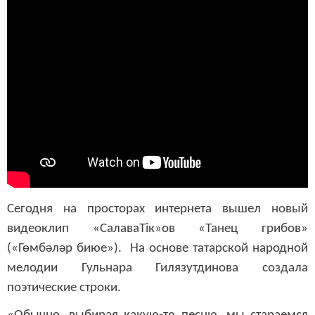
Сегодня на просторах интернета вышел новый
видеоклип «СалаваТік»ов «Танец грибов»
(«
Гөмбәләр биюе
»
).
На основе татарской народной
мелодии Гульнара Гилязутдинова создала
поэтические строки.