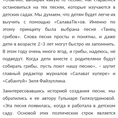
«Обычно, выбирая какую-то песню, мы стараемся
остановиться на тех песнях, которые изучаются в
детских садах.
Мы думаем, что детям будет легче их
выучить с помощью
«СалаваТік»ов. Именно по
этому принципу была выбрана песня «Танец
грибов». Слова песни просты и понятны, и даже
дети в возрасте 2–3 лет могут быстро их запомнить.
В этом году очень много ягод, и грибы, надеюсь, не
подведут. Когда дети вместе с родителями будут
собирать грибы, пусть поют нашу песню», – шутит
главный редактор журналов «Салават к
ү
пере» и
«Сабантуй» Зиля Файзуллина.
Заинтересовавшись историей создания песни, мы
обратились к ее автору Гульнаре Гилязутдиновой.
«Эта песня появилась, когда я работала в детском
саду. Основой этих поэтических строк является