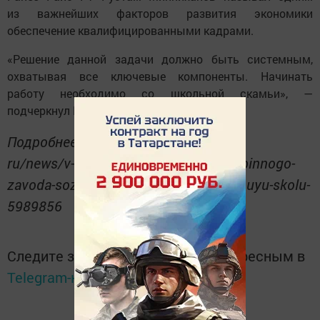
из важнейших факторов развития экономики
обеспечение квалифицированными кадрами.
«Решение данной задачи должно быть системным,
охватывая все ключевые компоненты. Начинать
работу необходимо со школьной скамьи», —
подчеркнул Минниханов.
Подробнее: https://www. tatar-inform.
ru/news/v-tatarstane-na-baze-gazoturbinnogo-
zavoda-sozdadut-peredovuyu-inzenernuyu-skolu-
5989856
Следите за самым важным и интересным в
Telegram-канале
Татмедиа