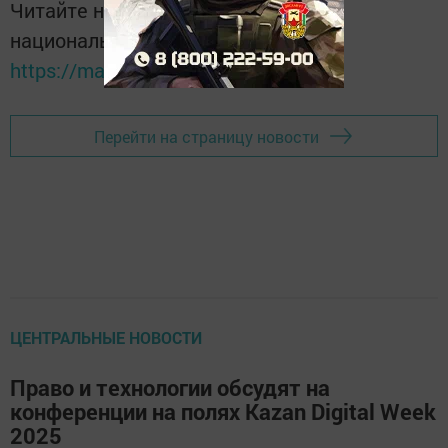
Читайте новости Татарстана в
национальном мессенджере MАХ:
https://max.ru/tatmedia
Перейти на страницу новости
ЦЕНТРАЛЬНЫЕ НОВОСТИ
Право и технологии обсудят на
конференции на полях Kazan Digital Week
2025