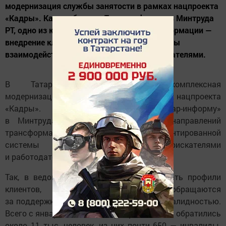
модернизация службы занятости в рамках нацпроекта
«Кадры». Как сообщили «Татар-информу» в Минтруда
РТ, одно из ключевых направлений трансформации —
внедрение клиентоориентированной системы
взаимодействия с соискателями и работодателями.
В Татарстане продолжается комплексная
модернизация службы занятости в рамках нацпроекта
«Кадры». Как сообщили «Татар-информу»
в Минтруда РТ, одно из ключевых направлений
трансформации — внедрение клиентоориентированной
системы взаимодействия с соискателями
и работодателями.
Так, в ведомстве уже начали формировать профили
клиентов, которые чаще всего обращаются
за поддержкой. Это, например, люди с инвалидностью.
Всего с января по июль в службу занятости обратились
около 11 тыс. человек, из них почти 650 — инвалиды.