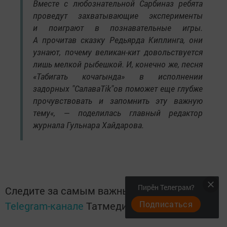
Вместе с любознательной Сарбиназ ребята
проведут захватывающие эксперименты
и поиграют в познавательные игры.
А прочитав сказку Редьярда Киплинга, они
узнают, почему великан-кит довольствуется
лишь мелкой рыбешкой. И, конечно же, песня
«Табигать кочагында» в исполнении
задорных "СалаваTik"ов поможет еще глубже
прочувствовать и запомнить эту важную
тему«, — поделилась главный редактор
журнала Гульнара Хайдарова.
Пирӗн Телеграм?
Следите за самым важным и интересным в
Подписаться
Telegram-канале
Татмедиа