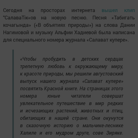
Сегодня на просторах интернета
вышел клип
"СалаваТік«ов на новую песню. Песня «Табигать
кочагында» («В объятиях природы») на слова Дании
Нагимовой и музыку Альфии Хадиевой была написана
для специального номера журнала «Салават купере».
«Чтобы пробудить в детских сердцах
трепетную любовь к окружающему миру,
к красоте природы, мы решили августовский
выпуск нашего журнала «Салават күпере»
посвятить Красной книге. На страницах этого
номера юные читатели совершат
увлекательное путешествие в мир редких
и исчезающих растений, животных и птиц,
обитающих в нашей стране. Они окунутся
в сказочную историю о мальчике-леснике
Халиле и его мудром друге, сове Зиряке.