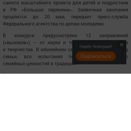
самого масштабного проекта для детей и подростков
в РФ «Большая перемена». Заявочная кампания
продлится до 20 мая, передает пресс-служба
Федерального агентства по делам молодежи.
В конкурсе предусмотрено 12 направлений
(«вызовов») — от науки и технологий до искусства
Пирӗн Телеграм?
и творчества. В юбилейном сезоне, проходящем в Год
Подписаться
семьи, все испытания посвящены сохранению
семейных ценностей и традиций.
Впервые в этом году смогут принять участие
школьники 1-4-х классов. Они вместе со взрослыми
будут выполнять задания дистанционного этапа,
направленные на развитие их способностей. Те, кто
справятся со всеми испытаниями конкурсного трека,
получат дипломы, а лучшие в рейтинге поедут в Москву
на новогодний семейный слет, посетят парк «Остров
Мечты» и отправятся на специальном поезде в Великий