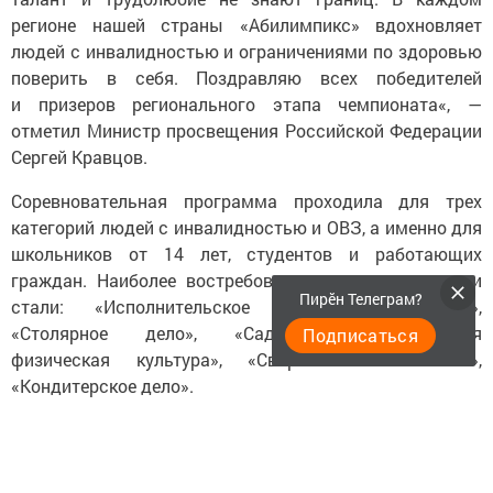
регионе нашей страны «Абилимпикс» вдохновляет
людей с инвалидностью и ограничениями по здоровью
поверить в себя. Поздравляю всех победителей
и призеров регионального этапа чемпионата«, —
отметил Министр просвещения Российской Федерации
Сергей Кравцов.
Соревновательная программа проходила для трех
категорий людей с инвалидностью и ОВЗ, а именно для
школьников от 14 лет, студентов и работающих
граждан. Наиболее востребованными компетенциями
Пирӗн Телеграм?
стали: «Исполнительское мастерство (вокал)»,
«Столярное дело», «Садовник», «Адаптивная
Подписаться
физическая культура», «Сварочные технологии»,
«Кондитерское дело».
Организаторами чемпионата «Абилимпикс» выступили
Министерство образования и науки Республики
Татарстан и Центр развития движения «Абилимпикс»