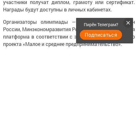
участники получат диплом, грамоту или сертификат.
Награды будут доступны в личных кабинетах.
Организаторы олимпиады — Банк России, Минфин
Пирӗн Телеграм?
России, Минэкономразвития России и образовательная
Подписаться
платформа в соответствии с задачами национального
проекта «Малое и среднее предпринимательство».
Следите за самым важным и интересным в
Telegram-канале
Татмедиа
Читайте новости Татарстана в
национальном мессенджере MАХ:
https://max.ru/tatmedia
Перейти на страницу новости