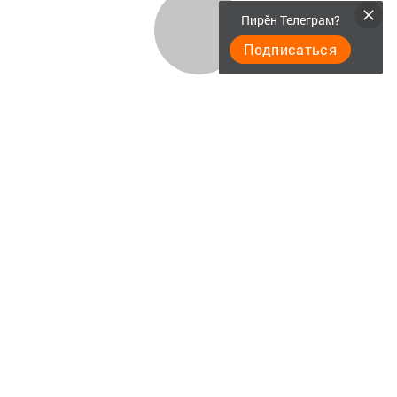
Пирӗн Телеграм?
Подписаться
Фотогалереи
Главная
Опросы
Актуальное видео
Документы