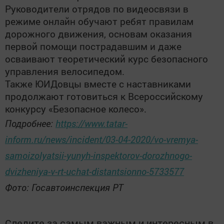
Руководители отрядов по видеосвязи в
режиме онлайн обучают ребят правилам
дорожного движения, основам оказания
первой помощи пострадавшим и даже
осваивают теоретический курс безопасного
управления велосипедом.
Также ЮИДовцы вместе с наставниками
продолжают готовиться к Всероссийскому
конкурсу «Безопасное колесо».
Подробнее:
https://www.tatar-
inform.ru/news/incident/03-04-2020/vo-vremya-
samoizolyatsii-yunyh-inspektorov-dorozhnogo-
dvizheniya-v-rt-uchat-distantsionno-5733577
Фото: Госавтоинспекция РТ
Следите за самым важным и интересным в