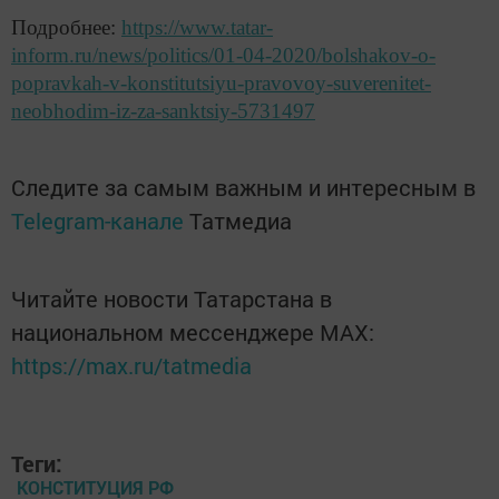
Подробнее:
https://www.tatar-
inform.ru/news/politics/01-04-2020/bolshakov-o-
popravkah-v-konstitutsiyu-pravovoy-suverenitet-
neobhodim-iz-za-sanktsiy-5731497
Следите за самым важным и интересным в
Telegram-канале
Татмедиа
Читайте новости Татарстана в
национальном мессенджере MАХ:
https://max.ru/tatmedia
Теги:
КОНСТИТУЦИЯ РФ