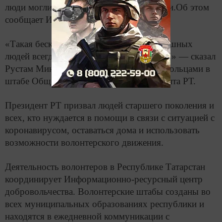
люди могли остаться дома в безопасности.Об этом
сообщает ИА "Татар-информ".
«Такая бескорыстная помощь неравнодушных
людей всегда важна. А сегодня особенно!» — сказал
Рустам Минниханов на встрече с добровольцами в
штабе Общероссийского народного фронта РТ.
Президент РТ призвал людей старшего поколения и
всех, кто нуждается в помощи в связи с ситуацией с
коронавирусом, оставаться дома и использовать
возможности волонтерского движения.
Деятельность волонтеров в Республике Татарстан
координирует Информационно-ресурсный центр
добровольчества. Волонтерские штабы созданы во
всех муниципальных образованиях республики и
находятся в ежедневной коммуникации с