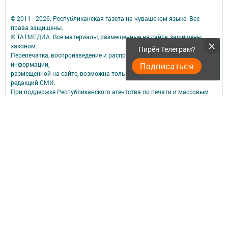
© 2011 - 2026. Республиканская газета на чувашском языке. Все
права защищены.
© ТАТМЕДИА. Все материалы, размещенные на сайте, защищены
законом.
Пирӗн Телеграм?
Перепечатка, воспроизведение и распространение в любом объеме
информации,
Подписаться
размещенной на сайте, возможна только с письменного согласия
редакций СМИ.
При поддержке Республиканского агентства по печати и массовым
коммуникациям.
Наименование СМИ: «Сувар»
№ свидетельства о регистрации СМИ, дата: ЭЛ № ФС 77 - 67940 от
06.12.2016
выдано Федеральной службой по надзору в сфере связи,
информационных технологий и массовых коммуникаций
ФИО главного редактора: Трифонова Ирина Федоровна
Адрес редакции: 420066, а/я 64, г. Казань, ул. Декабристов, д. 2
Телефон редакции: (843) 518-33-75; E-mail: suvar@mail.ru
Эл.почта для сообщений о фактах коррупции: suvar.dir@tatmedia.com
Учредитель СМИ: АО «ТАТМЕДИА»
Антикоррупционная политика
АО «ТАТМЕДИА» использует «cookie»
для персонализации сервисов и