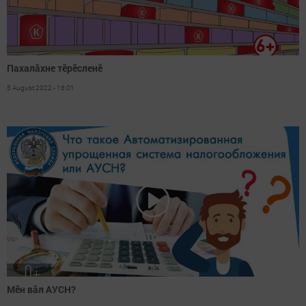
Пахалăхне тӗрӗсленӗ
5 August 2022 - 16:01
Мӗн вăл АУСН?