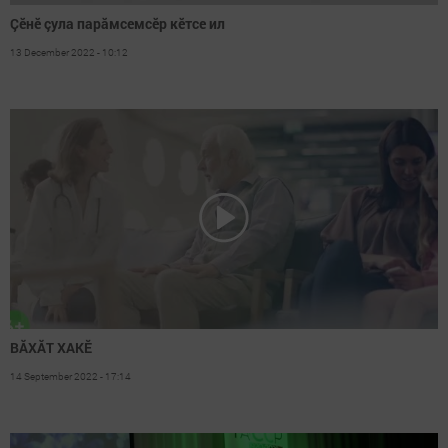
Çӗнӗ çула парăмсемсӗр кӗтсе ил
13 December 2022 - 10:12
ВĂХĂТ ХАКӖ
14 September 2022 - 17:14