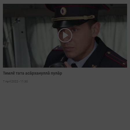
Тимлӗ тата асăрхануллă пулăр
7 April 2022 - 11:30