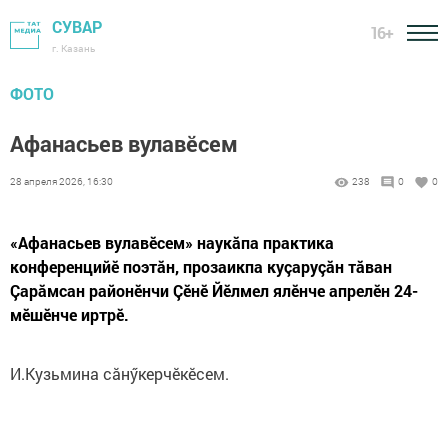
СУВАР
16+
г. Казань
ФОТО
Афанасьев вулавӗсем
28 апреля 2026, 16:30
238
0
0
«Афанасьев вулавӗсем» наукăпа практика
конференцийӗ поэтăн, прозаикпа куçаруçăн тăван
Çарăмсан районӗнчи Çӗнӗ Йӗлмел ялӗнче апрелӗн 24-
мӗшӗнче иртрӗ.
И.Кузьмина сăнӳкерчӗкӗсем.