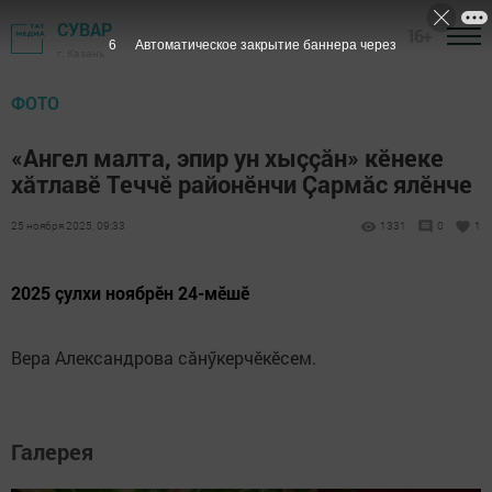
СУВАР
16+
6
Автоматическое закрытие баннера через
г. Казань
ФОТО
«Ангел малта, эпир ун хыççăн» кӗнеке
хăтлавӗ Теччӗ районӗнчи Çармăс ялӗнче
25 ноября 2025, 09:33
1331
0
1
2025 çулхи ноябрӗн 24-мӗшӗ
Вера Александрова сăнӳкерчӗкӗсем.
Галерея