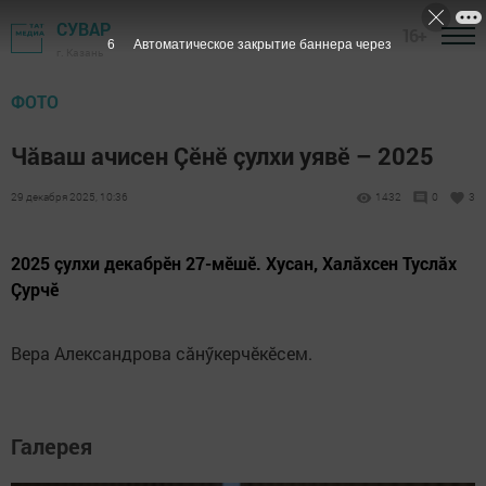
СУВАР
16+
6
Автоматическое закрытие баннера через
г. Казань
ФОТО
Чăваш ачисен Çӗнӗ çулхи уявӗ – 2025
29 декабря 2025, 10:36
1432
0
3
2025 çулхи декабрӗн 27-мӗшӗ. Хусан, Халăхсен Туслăх
Çурчӗ
Вера Александрова сăнӳкерчӗкӗсем.
Галерея