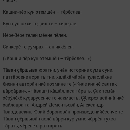
часах.
Кашни-пӗр кун этемшӗн – тӗрӗслев:
Кун-çул юххи те, çил те – хирӗçле.
Йӗре-йӗре телей мӗнне пӗлен,
Синкерӗ те çумрах – ан иккӗлен.
(«Кашни-пӗр кун этемшӗн – тӗрӗслев...»)
Тăван çӗршыва юратни, унăн историне сума суни,
паттăрсене асра тытни, халăхăмăрăн пуласлăхне
ӗненни авторăн икӗ поэмине те («Киле килчӗ салтак
вăрçăран», «Чăваш») кăшăлласа тăрать. Çак темăн
хӗрӳлӗхӗ куçарусенче те чакмасть. Çӳлерех асăннă икӗ
хайлавра та, Андрей Дементьевăн, Александр
Твардовскин, Юрий Вороновăн произведенийӗсенче те
Тăван çӗршывăн аслă вăрçи куç умне чӗррӗн тухса
тăрать, чӗрене ыраттарать.