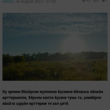
admin,
28 August 2023 - 07:59
601
0
0
Ку эрнене Вăкăрсен кулленхи ӗçсемпе йăпанса лăпкăн
ирттермелле, Хĕрсем килти ӗçсене тума та, çемйӗрпе
вăхăта ыррăн ирттерме те хал çитӗ.