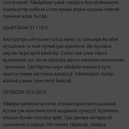
татса памӗ. Хăвăрăнах çанă тавăрса ӗçе кӳлӗнмелле.
Компьютер умӗнче ытла нумай ларни куçшăн сиенлӗ
пулнине асра тытăр.
ШЫВТĂКАН 21.I-19.II
Кил-çуртри ыйтусене татса пама та, çемьери ӗç-хӗле
хутшăнма та май пулмӗ çак кунсенче. Ир пуçласа
каçчен ӗçре иртӗ вăхăтăр. Çакăн пек çине тăрса
ӗçлемелле чух кӗске вăхăтра канса илмелли меслетсем
тупмалла. Çăлтăрсем сире хăвăрăн бизнеса хута
ярасси пирки шутлама хушаççӗ. Хăюллăрах пулăр,
вăхăчӗ çакна тума питӗ ăнăçлă.
ПУЛĂСЕМ 20.II-20.III
Хăвăра лайăхлатассипе, аталантарассипе çыхăннă
ӗçсем çак кунсенче питӗ вырăнлă пулаççӗ. Кулленхи,
яланхи ӗçсем тунсăха ярӗç. Çак эрнере интереслӗ
çынсемпе ытларах тӗл пулма тăрăшăр, хăвăра