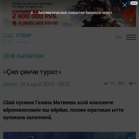
3
Автоматическое закрытие баннера через
СУВАР
16+
г. Казань
ÇӖНӖ ХЫПАРСЕМ
«Çил çинчи турат»
admin,
28 August 2023 - 09:02
793
0
0
Сăвă пуххине Галина Матвеева аслă классенче
вӗренекенсемпе яш-кӗрӗме, поэзие юратакан ытти
вулакана халалланă.