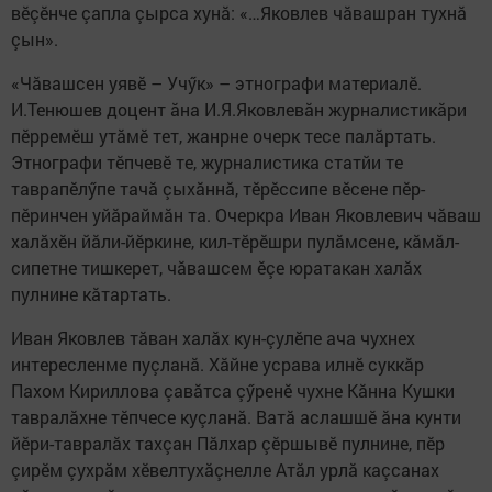
вӗçӗнче çапла çырса хунă: «…Яковлев чăвашран тухнă
çын».
«Чăвашсен уявӗ – Учӳк» – этнографи материалӗ.
И.Тенюшев доцент ăна И.Я.Яковлевăн журналистикăри
пӗрремӗш утăмӗ тет, жанрне очерк тесе палăртать.
Этнографи тӗпчевӗ те, журналистика статйи те
таврапӗлӳпе тачă çыхăннă, тӗрӗссипе вӗсене пӗр-
пӗринчен уйăраймăн та. Очеркра Иван Яковлевич чăваш
халăхӗн йăли-йӗркине, кил-тӗрӗшри пулăмсене, кăмăл-
сипетне тишкерет, чăвашсем ӗçе юратакан халăх
пулнине кăтартать.
Иван Яковлев тăван халăх кун-çулӗпе ача чухнех
интересленме пуçланă. Хăйне усрава илнӗ суккăр
Пахом Кириллова çавăтса çӳренӗ чухне Кăнна Кушки
тавралăхне тӗпчесе куçланă. Ватă аслашшӗ ăна кунти
йӗри-тавралăх тахçан Пăлхар çӗршывӗ пулнине, пӗр
çирӗм çухрăм хӗвелтухăçнелле Атăл урлă каçсанах