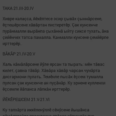
ТАКА 21.III-20.IV
Хивре калаçса, йӗкӗлтесе эсир çывăх çыннăрсене,
ӗçтешӗрсене хăвăртан пистеретӗр. Çак кунсенче
пурăнмалли вырăнпа çыхăннă ыйту сиксе тухать, ăна
çийӗнчех татса памалла. Канмалли кунсене çемйӗрпе
ирттерӗр.
ВĂКĂР 21.IV-20.V
Халь кăмăлăрсене йӳле ярсан та пырать: мӗн тăвас
килет, çавна тăвăр. Хăвăра хăвăр чарсан чунăрта
дисгармони пулать. Темӗнле пысăк ӗçсем тумалла
пулсан çак кунсенче ан пуçăнăр. Ку эрнене кулленхи
ӗçсемпе йăпанса лăпкăн ирттерӗр.
ЙӖКӖРЕШСЕМ 21.V-21.VI
Ку тапхăрта иккӗленӳллӗ сӗнӳсене йышăнса
çăмăлттайла проектсене явăçас хăрушлăх пур.