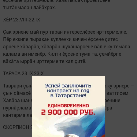
тытăнмасан лайăхрах.
ХӖР 23.VIII-22.IX
Çак эрнене май пур таран интереслӗрех ирттермелле.
Пӗр еккипе пыракан кулленхи кичем ӗçсене çитес
эрнене хăварăр, хăвăрăн шухăшăрсене вăл е ку темăпа
калама ан именӗр. Килти ӗçсене тума та, çемйӗрпе
вăхăта ыррăн ирттерме те хал çитӗ.
ТАРАСА 23.IX-23.X
Таврари çынсен канашӗсене итлени кăлăхах ку эрнере –
çын сăмахӗ хыççăн кайса шыва сикӗн, тенӗ ваттисем.
Хăвăра шанмалла, тахçантанпа шутласа çӳренине
пурнăçлама ăнăçлă вăхăт ку тапхăр. Кăмăлăра
кантарма лавккасене тухса кӗрӗр.
СКОРПИОН 24.X-22.XI