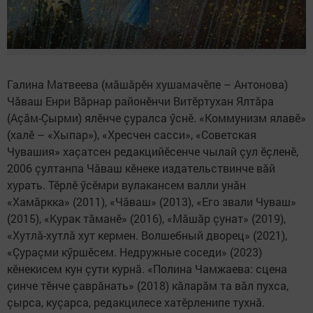
Галина Матвеева (мăшăрӗн хушамачӗпе – Антонова)
Чăваш Енри Вăрнар районӗнчи Витӗртухан Ялтăра
(Аçăм-Çырми) ялӗнче çуралса ӳснӗ. «Коммунизм ялавӗ»
(халӗ – «Хыпар»), «Хресчен сасси», «Советская
Чувашия» хаçатсен редакцийӗсенче чылай çул ӗçленӗ,
2006 çултанпа Чăваш кӗнеке издательствинче вăй
хурать. Тӗрлӗ ӳсӗмри вулакансем валли унăн
«Хамăркка» (2011), «Чăваш» (2013), «Его звали Чуваш»
(2015), «Курак тăманӗ» (2016), «Мăшăр çунат» (2019),
«Хутлă-хутлă хут кермен. Волшебный дворец» (2021),
«Çураçми кӳршӗсем. Недружные соседи» (2023)
кӗнекисем кун çути курнă. «Полина Чамжаева: сцена
çинче тӗнче çаврăнать» (2018) кăларăм та вăл пухса,
çырса, куçарса, редакцилесе хатӗрленипе тухнă.