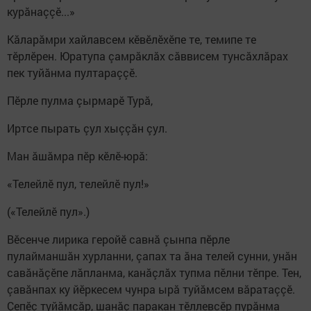
курăнаççӗ...»
Кăларăмри хайлавсем кӗвӗлӗхӗпе те, темипе те
тӗрлӗрен. Юратупа çамрăклăх сăввисем тунсăхлăрах
пек туйăнма пултараççӗ.
Пӗрле пулма çырмарӗ Турă,
Иртсе пырать çул хыççăн çул.
Ман ăшăмра пӗр кӗлӗ-юрă:
«Телейлӗ пул, телейлӗ пул!»
(«Телейлӗ пул».)
Вӗсенче лирика геройӗ савнă çынпа пӗрле
пулайманшăн хурланни, çапах та ăна телей сунни, унăн
савăнăçӗпе лăпланма, канăçлăх тупма пӗлни тӗпре. Тен,
çавăнпах ку йӗркесем чунра ырă туйăмсем вăратаççӗ.
Çепӗç туйăмсăр, шанăç паракан тӗллевсӗр пурăнма