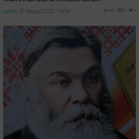
admin,
27 August 2023 - 15:50
686
0
0