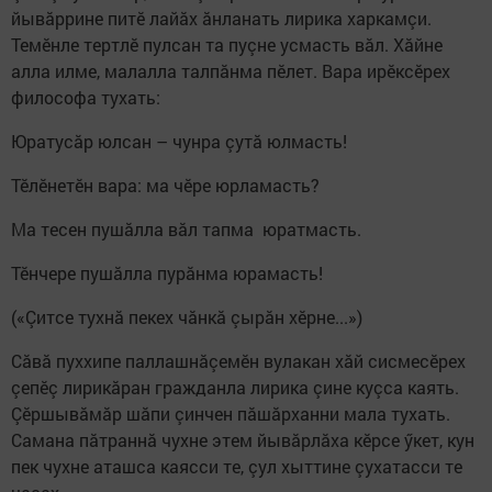
йывăррине питӗ лайăх ăнланать лирика харкамçи.
Темӗнле тертлӗ пулсан та пуçне усмасть вăл. Хăйне
алла илме, малалла талпăнма пӗлет. Вара ирӗксӗрех
философа тухать:
Юратусăр юлсан – чунра çутă юлмасть!
Тӗлӗнетӗн вара: ма чӗре юрламасть?
Ма тесен пушăлла вăл тапма юратмасть.
Тӗнчере пушăлла пурăнма юрамасть!
(«Çитсе тухнă пекех чăнкă çырăн хӗрне...»)
Сăвă пуххипе паллашнăçемӗн вулакан хăй сисмесӗрех
çепӗç лирикăран гражданла лирика çине куçса каять.
Çӗршывăмăр шăпи çинчен пăшăрханни мала тухать.
Самана пăтраннă чухне этем йывăрлăха кӗрсе ӳкет, кун
пек чухне аташса каясси те, çул хыттине çухатасси те