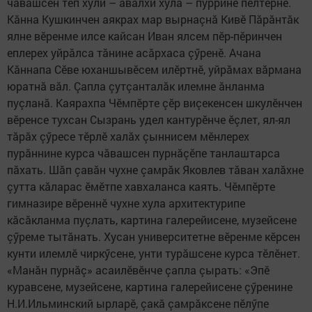
чăвашсен тӗп хули – авалхи хула – пуррине пӗлтернӗ.
Кăнна Кушкинчен аякрах мар вырнаçнă Кивӗ Пăрăнтăк
ялне вӗренме илсе кайсан Иван ялсем пӗр-пӗринчен
еплерех уйрăлса тăнине асăрхаса çӳренӗ. Ачана
Кăннапа Сӗве юханшывӗсем илӗртнӗ, уйрăмах вăрмана
юратнă вăл. Çапла çутçанталăк илемне ăнланма
пуçланă. Каярахпа Чӗмпӗрте çӗр виçекенсен шкулӗнчен
вӗренсе тухсан Сызрань удел кантурӗнче ӗçлет, ял-ял
тăрăх çӳресе тӗрлӗ халăх çыннисем мӗнлерех
пурăннине курса чăвашсен пурнăçӗпе танлаштарса
пăхать. Шăп çавăн чухне çамрăк Яковлев тăван халăхне
çутта кăларас ӗмӗтпе хавхаланса каять. Чӗмпӗрте
гимназире вӗреннӗ чухне хула архитектурипе
кăсăкланма пуçлать, картина галерейисене, музейсене
çӳреме тытăнать. Хусан университетне вӗренме кӗрсен
кунти илемлӗ чиркӳсене, унти турăшсене курса тӗлӗнет.
«Манăн пурнăç» асаилӗвӗнче çапла çырать: «Эпӗ
куравсене, музейсене, картина галерейисене çӳренине
Н.И.Ильминский ырларӗ, çакă çамрăксене пӗлӳпе