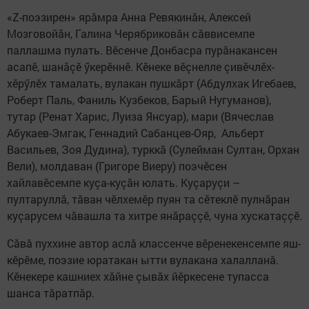
«Z-поэзирен» ярăмра Анна Ревякинăн, Алексей
Мозговойăн, Галина Черябриковăн сăввисемпе
паллашма пулать. Вӗсенче Донбасра пурăнакансен
асапӗ, шанăçӗ ӳкерӗннӗ. Кӗнеке вӗçнелле çивӗчлӗх-
хӗрӳлӗх тамалать, вулакан пушкăрт (Абдулхак Игебаев,
Роберт Паль, Фаниль Кузбеков, Барый Нугуманов),
тутар (Ренат Харис, Луиза Янсуар), мари (Вячеслав
Абукаев-Эмгак, Геннадий Сабанцев-Ояр, Альберт
Васильев, Зоя Дудина), турккă (Сулейман Султан, Орхан
Вели), молдаван (Григоре Виеру) поэчӗсен
хайлавӗсемпе куçа-куçăн юлать. Куçаруçи –
пултаруллă, тăван чӗлхемӗр пуян та сӗтеклӗ пулнăран
куçарусем чăвашла та хитре янăраççӗ, чуна хускатаççӗ.
Сăвă пуххине автор аслă классенче вӗренекенсемпе яш-
кӗрӗме, поэзие юратакан ытти вулакана халалланă.
Кӗнекере кашниех хăйне çывăх йӗркесене тупасса
шанса тăратпăр.