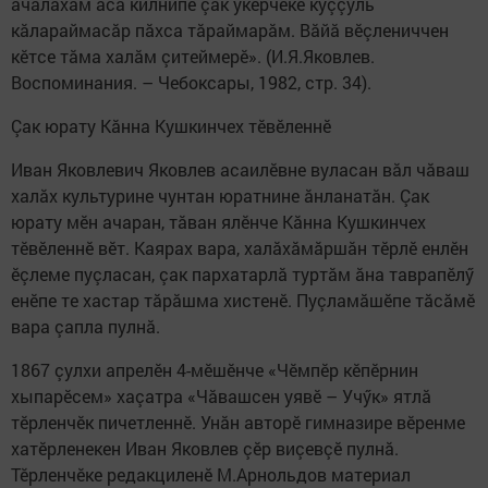
ачалăхăм аса килнипе çак ӳкерчӗке куççуль
кăлараймасăр пăхса тăраймарăм. Вăйă вӗçлениччен
кӗтсе тăма халăм çитеймерӗ». (И.Я.Яковлев.
Воспоминания. – Чебоксары, 1982, стр. 34).
Çак юрату Кăнна Кушкинчех тӗвӗленнӗ
Иван Яковлевич Яковлев асаилӗвне вуласан вăл чăваш
халăх культурине чунтан юратнине ăнланатăн. Çак
юрату мӗн ачаран, тăван ялӗнче Кăнна Кушкинчех
тӗвӗленнӗ вӗт. Каярах вара, халăхăмăршăн тӗрлӗ енлӗн
ӗçлеме пуçласан, çак пархатарлă туртăм ăна таврапӗлӳ
енӗпе те хастар тăрăшма хистенӗ. Пуçламăшӗпе тăсăмӗ
вара çапла пулнă.
1867 çулхи апрелӗн 4-мӗшӗнче «Чӗмпӗр кӗпӗрнин
хыпарӗсем» хаçатра «Чăвашсен уявӗ – Учӳк» ятлă
тӗрленчӗк пичетленнӗ. Унăн авторӗ гимназире вӗренме
хатӗрленекен Иван Яковлев çӗр виçевçӗ пулнă.
Тӗрленчӗке редакциленӗ М.Арнольдов материал