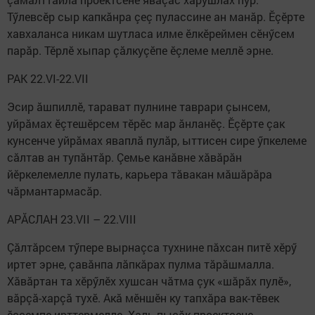
Тӳлевсӗр сыр капкăнра çеç пулассине ан манăр. Ӗçӗрте
хавхаланса никам шутласа илме ӗлкӗреймен сӗнӳсем
парăр. Тӗрлӗ хыпар çăлкуçӗпе ӗçлеме меллӗ эрне.
РАК 22.VI-22.VII
Эсир ăшпиллӗ, тарават пулнине таврари çынсем,
уйрăмах ӗçтешӗрсем тӗрӗс мар ăнланӗç. Ӗçӗрте çак
кунсенче уйрăмах яваплă пулăр, ыттисен сире ӳпкелеме
сăлтав ан тупăнтăр. Çемье канăвне хăвăрăн
йӗркелемелле пулать, карьера тăвакан мăшăрăра
чăрмантармасăр.
АРĂСЛАН 23.VII – 22.VIII
Çăлтăрсем тӳпере вырнаçса тухнине пăхсан питӗ хӗрӳ
иртет эрне, çавăнпа лăпкăрах пулма тăрăшмалла.
Хăвăртан та хӗрӳлӗх хушсан чăтма çук «шăрăх пулӗ»,
вăрçă-харçă тухӗ. Акă мӗншӗн ку тапхăра вак-тӗвек
ӗçсемпе ирттермелле. Халь пысăк проектсене