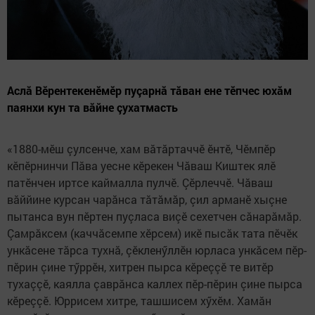
Аслă Вӗрентекенӗмӗр пуçарнă тăван ене тӗпчес юхăм
паянхи кун та вăйне çухатмасть
«1880-мӗш çулсенче, хам вăтăртаччӗ ӗнтӗ, Чӗмпӗр
кӗпӗрнинчи Пăва уесне кӗрекен Чăваш Киштек ялӗ
патӗнчен иртсе каймалла пулчӗ. Çӗрлеччӗ. Чăваш
вăййине курсан чарăнса тăтăмăр, çил арманӗ хыçне
пытанса вун пӗртен пуçласа виçӗ сехетчен сăнарăмăр.
Çамрăксем (каччăсемпе хӗрсем) икӗ пысăк тата пӗчӗк
ункăсене тăрса тухнă, çӗкленӳллӗн юрласа ункăсем пӗр-
пӗрин çине тӳррӗн, хитрен пырса кӗреççӗ те витӗр
тухаççӗ, каялла çаврăнса каллех пӗр-пӗрин çине пырса
кӗреççӗ. Юррисем хитре, ташшисем хӳхӗм. Хамăн