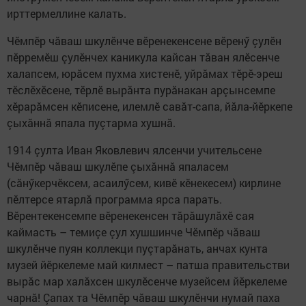
ирттермеллине калать.
Чӗмпӗр чăваш шкулӗнче вӗренекенсене вӗренӳ çулӗн
пӗрремӗш çулӗнчех каникула кайсан тăван ялӗсенче
халапсем, юрăсем пухма хистенӗ, уйрăмах тӗрӗ-эреш
тӗслӗхӗсене, тӗрлӗ вырăнта пурăнакан арçынсемпе
хӗрарăмсен кӗписене, илемлӗ савăт-сапа, йăла-йӗркепе
çыхăннă япала пуçтарма хушнă.
1914 çулта Иван Яковлевич ялсенчи учительсене
Чӗмпӗр чăваш шкулӗпе çыхăннă япаласем
(сăнӳкерчӗксем, асаилӳсем, кивӗ кӗнекесем) кирлине
пӗлтерсе ятарлă программа ярса парать.
Вӗрентекенсемпе вӗренекенсен тăрăшулăхӗ сая
каймасть – темиçе çул хушшинче Чӗмпӗр чăваш
шкулӗнче пуян коллекци пуçтарăнать, анчах кунта
музей йӗркелеме май килмест – патша правительстви
вырăс мар халăхсен шкулӗсенче музейсем йӗркелеме
чарнă! Çапах та Чӗмпӗр чăваш шкулӗнчи нумай паха