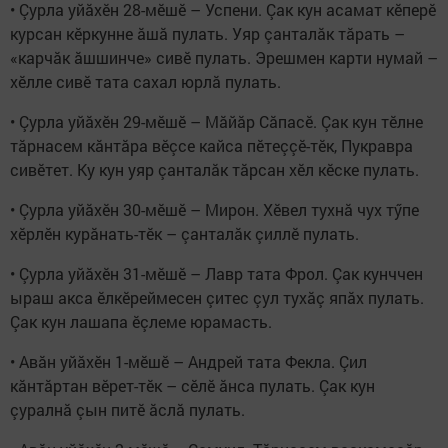
• Çурла уйăхӗн 28-мӗшӗ – Успени. Çак кун асамат кӗперӗ
курсан кӗркунне ăшă пулать. Уяр çанталăк тăрать –
«карчăк ăшшинче» сивӗ пулать. Эрешмен карти нумай –
хӗлле сивӗ тата сахал юрлă пулать.
• Çурла уйăхӗн 29-мӗшӗ – Мăйăр Сăпасӗ. Çак кун тӗлне
тăрнасем кăнтăра вӗçсе кайса пӗтеççӗ-тӗк, Пукравра
сивӗтет. Ку кун уяр çанталăк тăрсан хӗл кӗске пулать.
• Çурла уйăхӗн 30-мӗшӗ – Мирон. Хӗвел тухнă чух тӳпе
хӗрлӗн курăнать-тӗк – çанталăк çиллӗ пулать.
• Çурла уйăхӗн 31-мӗшӗ – Лавр тата Фрол. Çак кунччен
ыраш акса ӗлкӗреймесен çитес çул тухăç япăх пулать.
Çак кун лашапа ӗçлеме юрамасть.
• Авăн уйăхӗн 1-мӗшӗ – Андрей тата Фекла. Çил
кăнтăртан вӗрет-тӗк – сӗлӗ ăнса пулать. Çак кун
çуралнă çын питӗ ăслă пулать.