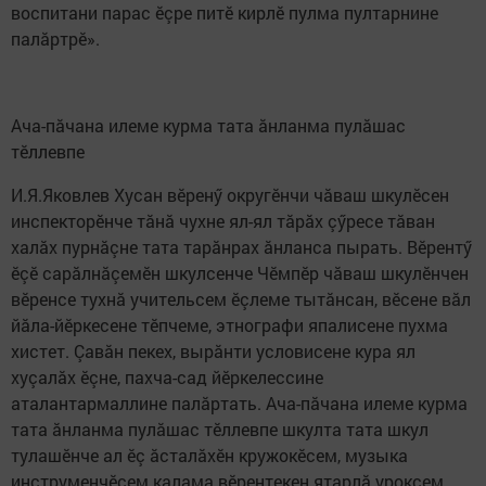
воспитани парас ӗçре питӗ кирлӗ пулма пултарнине
палăртрӗ».
Ача-пăчана илеме курма тата ăнланма пулăшас
тӗллевпе
И.Я.Яковлев Хусан вӗренӳ округӗнчи чăваш шкулӗсен
инспекторӗнче тăнă чухне ял-ял тăрăх çӳресе тăван
халăх пурнăçне тата тарăнрах ăнланса пырать. Вӗрентӳ
ӗçӗ сарăлнăçемӗн шкулсенче Чӗмпӗр чăваш шкулӗнчен
вӗренсе тухнă учительсем ӗçлеме тытăнсан, вӗсене вăл
йăла-йӗркесене тӗпчеме, этнографи япалисене пухма
хистет. Çавăн пекех, вырăнти условисене кура ял
хуçалăх ӗçне, пахча-сад йӗркелессине
аталантармаллине палăртать. Ача-пăчана илеме курма
тата ăнланма пулăшас тӗллевпе шкулта тата шкул
тулашӗнче ал ӗç ăсталăхӗн кружокӗсем, музыка
инструменчӗсем калама вӗрентекен ятарлă уроксем