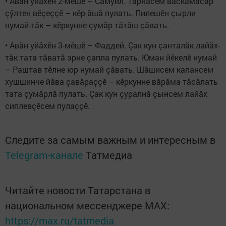
• Авăн уйăхӗн 2-мӗшӗ – Самуил. Тăрнасем васкамасăр
çӳлтен вӗçеççӗ – кӗр ăшă пулать. Пилешӗн çырли
нумай-тăк – кӗркунне çумăр тăтăш çăвать.
• Авăн уйăхӗн 3-мӗшӗ – Фаддей. Çак кун çанталăк лайăх-
тăк тата тăватă эрне çапла пулать. Юман йӗкелӗ нумай
– Раштав тӗлне юр нумай çăвать. Шăшисем капансем
хушшинче йăва çавăраççӗ – кӗркунне вăрăма тăсăлать
тата çумăрлă пулать. Çак кун çуралнă çынсем лайăх
сиплевçӗсем пулаççӗ.
Следите за самым важным и интересным в
Telegram-канале
Татмедиа
Читайте новости Татарстана в
национальном мессенджере MАХ:
https://max.ru/tatmedia