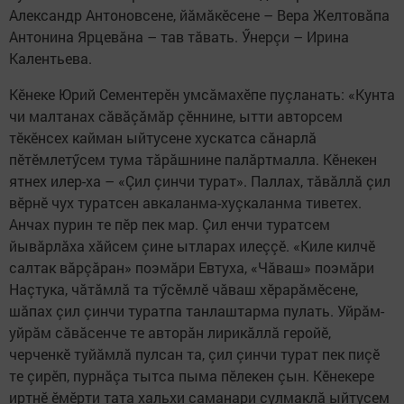
Александр Антоновсене, йăмăкӗсене – Вера Желтовăпа
Антонина Ярцевăна – тав тăвать. Ӳнерçи – Ирина
Калентьева.
Кӗнеке Юрий Сементерӗн умсăмахӗпе пуçланать: «Кунта
чи малтанах сăвăçăмăр çӗннине, ытти авторсем
тӗкӗнсех кайман ыйтусене хускатса сăнарлă
пӗтӗмлетӳсем тума тăрăшнине палăртмалла. Кӗнекен
ятнех илер-ха – «Çил çинчи турат». Паллах, тăвăллă çил
вӗрнӗ чух туратсен авкаланма-хуçкаланма тиветех.
Анчах пурин те пӗр пек мар. Çил енчи туратсем
йывăрлăха хăйсем çине ытларах илеççӗ. «Киле килчӗ
салтак вăрçăран» поэмăри Евтуха, «Чăваш» поэмăри
Наçтука, чăтăмлă та тӳсӗмлӗ чăваш хӗрарăмӗсене,
шăпах çил çинчи туратпа танлаштарма пулать. Уйрăм-
уйрăм сăвăсенче те авторăн лирикăллă геройӗ,
черченкӗ туйăмлă пулсан та, çил çинчи турат пек пиçӗ
те çирӗп, пурнăçа тытса пыма пӗлекен çын. Кӗнекере
иртнӗ ӗмӗрти тата хальхи саманари сулмаклă ыйтусем