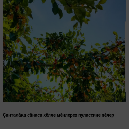
Çанталăка сăнаса хĕлле мӗнлерех пулассине пĕлер