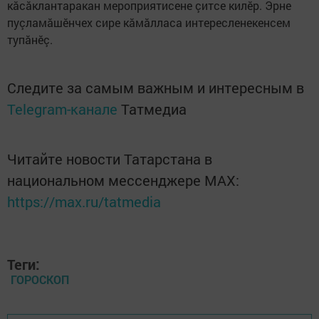
кăсăклантаракан мероприятисене çитсе килӗр. Эрне
пуçламăшӗнчех сире кăмăлласа интересленекенсем
тупăнӗç.
Следите за самым важным и интересным в
Telegram-канале
Татмедиа
Читайте новости Татарстана в
национальном мессенджере MАХ:
https://max.ru/tatmedia
Теги:
ГОРОСКОП