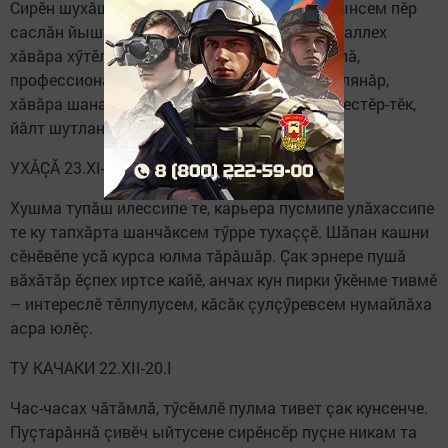
Сирӗн шухăшăрсене, планăрсене таврари çынсем пӗр
саслăн йышăнасса ан кӗтӗр çак кунсенче. Каллех
хăвăра хӳтӗлеме тӳр килет – эсир пултаруллă,
профессионал пулнине ӗнентермелле. Ан кулянăр,
хăвăра шанатăр-тăк, çитӗнӳ пирки иккӗленместӗр-тӗк,
йăлт шутланă пек пулать.
УХĂÇĂ 23.XI-21.XII
Хушма тупăш илессипе те, карьера пусмипе улăхассипе
те ку тапхăрта шанчăксем тӳрре тухаççӗ. Шăпан кашни
сӗнӗвӗпе усă курса юлма тăрăшăр. Çак эрнере пушă
вăхăтăр ӗçпех иртсе кайӗ, анчах кун пирки ӳкӗнме тивмӗ
– интереслӗ тӗлпулусем, кăсăк çулçӳревсем нумайлăха
асра юлӗç.
ТУ КАЧАКИ 22.XII-20.I
Час-часах чăтăмлă, тӳсӗмлӗ пулма тивет çак кунсенче.
Пуçтарăннă çивӗч ыйтусене сирӗнсӗр пуçне никам та