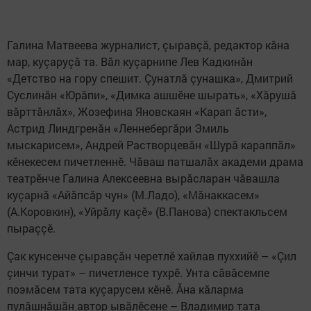
Галина Матвеева журналист, çыравçă, редактор кăна
мар, куçаруçă та. Вăл куçарнипе Лев Кадкинăн
«Детство на гору спешит. Çунатлă çунашка», Дмитрий
Суслинăн «Юрăпи», «Димка ашшӗне шырать», «Хăрушă
вăрттăнлăх», Жозефина Яновскаян «Карап ăсти»,
Астрид Линдгренăн «Леннебергăри Эмиль
мыскарисем», Андрей Растворцевăн «Шурă караппăл»
кӗнекесем пичетленнӗ. Чăваш патшалăх академи драма
театрӗнче Галина Алексеевна вырăсларан чăвашла
куçарнă «Айăпсăр чун» (М.Ладо), «Мăнаккасем»
(А.Коровкин), «Уйрăлу каçӗ» (В.Панова) спектакльсем
пыраççӗ.
Çак кунсенче çыравçăн черетлӗ хайлав пуххийӗ – «Çил
çинчи турат» – пичетленсе тухрӗ. Унта сăвăсемпе
поэмăсем тата куçарусем кӗнӗ. Ăна кăларма
пулăшнăшăн автор ывăлӗсене – Владимир тата