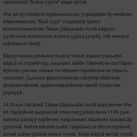
халалланӑ "Асӑну ҫурти" акци иртрӗ.
Упи ял хутлӑхӗнче пурӑнакансем, учреждени ӗҫченӗсем,
вӗренекенсем, "Ӑшӑ ҫурт" социаллӑ приют
воспитанникӗсем Тӑван Ҫӗршывӑн Аслӑ вӑрҫин
ҫулӗсенче вилнисене асӑнса ҫурта ҫутрӗҫ, пӗр минута
шӑпланса тӑчӗҫ.
Вӑрҫӑ кашни ҫемьене пырса тивнӗ, кашни ҫемьере
вӑрҫӑ историйӗ пур, кашниех хӑйӗн тăванӗсен паттӑрла
ӗҫӗсем ҫинчен, никам та пӗлмен геройӗсене астӑвать,
хисеплет. Çынсем фронтовиксен сӑнӳкерчӗкӗсене,
докуменчӗсене, орден-медалӗсене хаклӑ тупра пек
упраҫҫӗ.
1418 кун тăсăлнă Тăван Çӗршывăн Аслă вăрçинчен Упи
ял тӑрӑхĕнче вырнаҫнӑ ялпа паҫҫулкăсенчи​ 1195 ҫын
каялла ҫапӑҫу хирӗнчен таврӑнман, хӑшӗсем хыпарсӑр
ҫухалнӑ. Килте вӗсене сывӑ таврӑнасса кӗтсе пурӑннӑ,
анчах шӑпа урӑхла килсе тухнӑ. Хаяр вӑрҫӑ витӗр тухнӑ