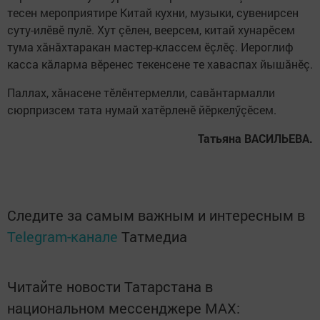
тесен мероприятире Китай кухни, музыки, сувенирсен
суту-илӗвӗ пулӗ. Хут çӗлен, веерсем, китай хунарӗсем
тума хăнăхтаракан мастер-классем ӗçлӗç. Иероглиф
касса кăларма вӗренес текенсене те хаваспах йышăнӗç.
Паллах, хăнасене тӗлӗнтермелли, савăнтармалли
сюрпризсем тата нумай хатӗрленӗ йӗркелӳçӗсем.
Татьяна ВАСИЛЬЕВА.
Следите за самым важным и интересным в
Telegram-канале
Татмедиа
Читайте новости Татарстана в
национальном мессенджере MАХ: