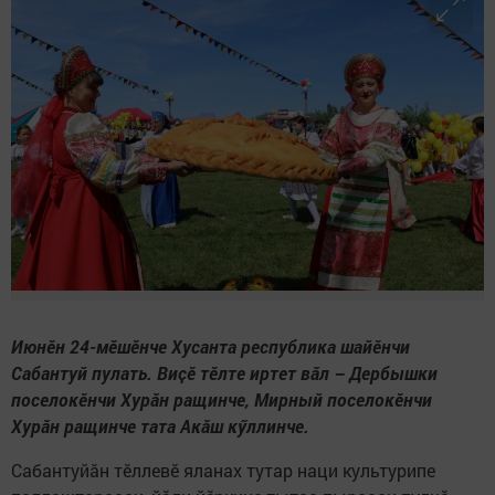
Июнӗн 24-мӗшӗнче Хусанта республика шайӗнчи
Сабантуй пулать. Виçӗ тӗлте иртет вăл – Дербышки
поселокӗнчи Хурăн ращинче, Мирный поселокӗнчи
Хурăн ращинче тата Акăш кӳллинче.
Сабантуйăн тӗллевӗ яланах тутар наци культурипе