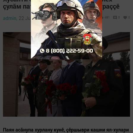
çулăм патне кунӗпе чечексем хураççӗ
admin,
22 June 2023 - 13:58
481
0
0
Паян асăнупа хурлану кунӗ, çӗршыври кашни ял-хулари