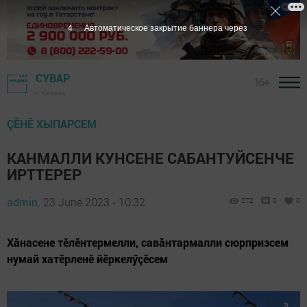
2
Автоматическое закрытие баннера через
СУВАР
16+
г. Казань
ÇӖНӖ ХЫПАРСЕМ
КАНМАЛЛИ КУНСЕНЕ САБАНТУЙСЕНЧЕ
ИРТТЕРЕР
admin,
23 June 2023 - 10:32
272
0
0
Хăнасене тӗлӗнтермелли, савăнтармалли сюрпризсем
нумай хатӗрленӗ йӗркелӳçӗсем