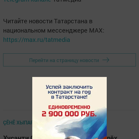
Читайте новости Татарстана в
национальном мессенджере MАХ:
https://max.ru/tatmedia
Перейти на страницу новости
ÇӖНӖ ХЫПАРСЕМ
Хусанти Çӗнтерӳ паркӗнчи Ӗмӗрлӗх