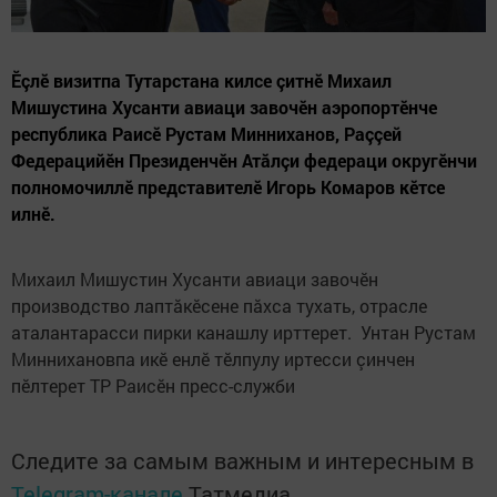
Ӗçлӗ визитпа Тутарстана килсе çитнӗ Михаил
Мишустина Хусанти авиаци завочӗн аэропортӗнче
республика Раисӗ Рустам Минниханов, Раççей
Федерацийӗн Президенчӗн Атăлçи федераци округӗнчи
полномочиллӗ представителӗ Игорь Комаров кӗтсе
илнӗ.
Михаил Мишустин Хусанти авиаци завочӗн
производство лаптăкӗсене пăхса тухать, отрасле
аталантарасси пирки канашлу ирттерет. Унтан Рустам
Миннихановпа икӗ енлӗ тӗлпулу иртесси çинчен
пӗлтерет ТР Раисӗн пресс-служби
Следите за самым важным и интересным в
Telegram-канале
Татмедиа