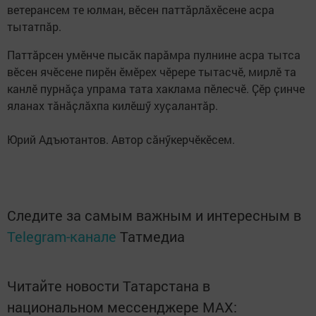
ветерансем те юлман, вӗсен паттӑрлӑхӗсене асра
тытатпӑр.
Паттăрсен умĕнче пысăк парăмра пулнине асра тытса
вĕсен ячĕсене пирĕн ĕмĕрех чĕрере тытасчĕ, мирлĕ та
канлĕ пурнăçа упрама тата хаклама пĕлесчĕ. Ҫӗр ҫинче
яланах тӑнӑҫлӑхпа килӗшӳ хуҫалантӑр.
Юрий Адъютантов. Автор сăнӳкерчӗкӗсем.
Следите за самым важным и интересным в
Telegram-канале
Татмедиа
Читайте новости Татарстана в
национальном мессенджере MАХ: