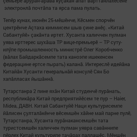
çемьере ăруран-ăрăва куçакан апат вăрттăнлăхӗсене
электронлă почтăпа та ярса пама пулать.
Тепӗр кунах, июнӗн 25-мӗшӗнче, Кӗсмен спорчӗн
центрӗнче Аçтаха киммисем шыв çине анӗç. «Китай
Сабантуйӗ» çакăнта иртет. Хусанта халиччен пулман
уява ирттерес шухăша ТР вице-премьерӗ – ТР суту-
илӳпе промышленность министрӗ Олег Коробченко
(вăлах Байдаркăсемпе тата каноэпе ишекенсен
федерацине ертсе пырать) каланă. Интереслӗ идейăна
Китайăн Хусанти генеральнăй консулӗ Сян Бо
хапăлласах йышăннă.
Тутарстанра 2 пине яхăн Китай студенчӗ пурăнать,
республикăра Китай предприятийӗсем те пур – Haier,
Midea, ДАВН. Китай Сабантуйӗ Наци культурисемпе
йăлисен çулталăкӗнче вӗсемшӗн хăйне май парне пулӗ,
Тутарстанра, Хусанта пурăнакансемшӗн тата
туристсемшӗн халиччен пулман уявра савăннипе
пӗрлех Китай культурипе тачăрах паллашӗç. Мӗншӗн