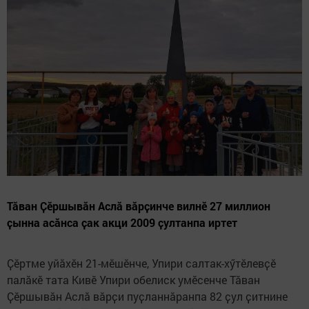
Тӑван Ҫӗршывӑн Аслӑ вӑрҫинче вилнӗ 27 миллион
ҫынна асӑнса ҫак акци 2009 ҫултанпа иртет
Ҫӗртме уйӑхӗн 21-мӗшӗнче, Упири салтак-хӳтӗлевҫӗ
палӑкӗ тата Кивӗ Упири обелиск умӗсенче Тӑван
Ҫӗршывӑн Аслӑ вӑрҫи пуҫланнӑранпа 82 ҫул ҫитнине