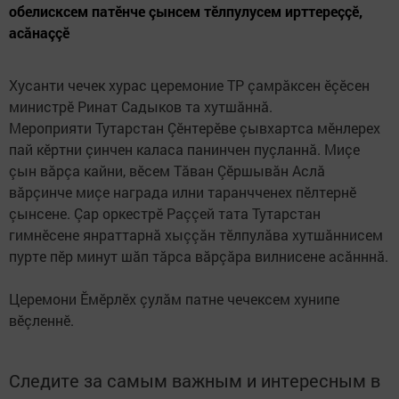
обелисксем патӗнче çынсем тӗлпулусем ирттереççӗ,
асăнаççӗ
Хусанти чечек хурас церемоние ТР çамрăксен ӗçӗсен
министрӗ Ринат Садыков та хутшăннă.
Мероприяти Тутарстан Çӗнтерӗве çывхартса мӗнлерех
пай кӗртни çинчен каласа панинчен пуçланнă. Миçе
çын вăрçа кайни, вӗсем Тăван Çӗршывăн Аслă
вăрçинче миçе награда илни таранчченех пӗлтернӗ
çынсене. Çар оркестрӗ Раççей тата Тутарстан
гимнӗсене янраттарнă хыççăн тӗлпулăва хутшăннисем
пурте пӗр минут шăп тăрса вăрçăра вилнисене асăнннă.
Церемони Ӗмӗрлӗх çулăм патне чечексем хунипе
вӗçленнӗ.
Следите за самым важным и интересным в