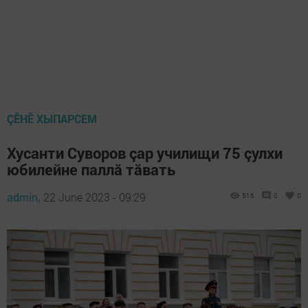
ÇӖНӖ ХЫПАРСЕМ
Хусанти Суворов çар училищи 75 çулхи
юбилейне паллă тăвать
admin,
22 June 2023 - 09:29
516
0
0