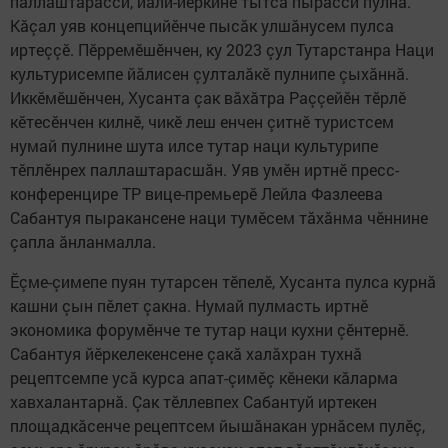
паллаштарасси, йăли-йӗркине тытса пырасси пулнă.
Кăçал уяв концепцийӗнче пысăк улшăнусем пулса
иртеççӗ. Пӗрремӗшӗнчен, ку 2023 çул Тутарстанра Наци
культурисемпе йăлисен çулталăкӗ пулнипе çыхăннă.
Иккӗмӗшӗнчен, Хусанта çак вăхăтра Раççейӗн тӗрлӗ
кӗтесӗнчен килнӗ, чикӗ леш енчен çитнӗ туристсем
нумай пулнине шута илсе тутар наци культурипе
тӗплӗнрех паллаштарасшăн. Уяв умӗн иртнӗ пресс-
конференцире ТР вице-премьерӗ Лейла Фазлеева
Сабантуя пыракансене наци тумӗсем тăхăнма чӗннине
çапла ăнланмалла.
Ӗçме-çимепе пуян тутарсен тӗпелӗ, Хусанта пулса курнă
кашни çын пӗлет çакна. Нумай пулмасть иртнӗ
экономика форумӗнче те тутар наци кухни çӗнтернӗ.
Сабантуя йӗркелекенсене çакă халăхран тухнă
рецептсемпе усă курса апат-çимӗç кӗнеки кăларма
хавхалантарнă. Çак тӗллевпех Сабантуй иртекен
площадкăсенче рецептсем йышăнакан урнăсем пулӗç,