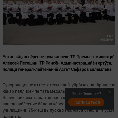
Унтан кăçал вӗренсе тухакансене ТР Премьер-министрӗ
Алексей Песошин, ТР Раисӗн Администрацийӗн ертӳçи,
полици генерал-лейтенанчӗ Асгат Сафаров саламланă
Суворовецсене аттестатсем панă, уйрăмах палăрнисене
кăкăр паллисемпе тата медальсемпе чысланă.
Пирӗн Телеграм?
Выпускниксем ташă ташласа кăтартасси те çар
Подписаться
заведенийӗсенче йăлана кӗрсе пырать. Суворов çар
училищинчи 75-мӗш выпуска халалласа стелла та уçма
палăртнă.