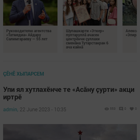
Руководителю агентства
Шупашкарти «Эткер»
Алекса
«Татмедиа» Айдару
пултаруллă ачасен
«Эпир ç
Салимгараеву — 55 лет
центрӗнчи çуллахи
сменăна Тутарстанран 6
ача кайнă
ÇӖНӖ ХЫПАРСЕМ
Упи ял хутлахӗнче те «Асӑну ҫурти» акци
иртрӗ
admin,
22 June 2023 - 10:35
553
0
0