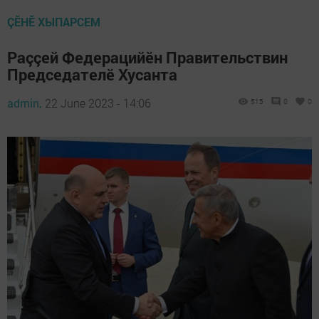
ÇӖНӖ ХЫПАРСЕМ
Раççей Федерацийӗн Правительствин
Председателӗ Хусанта
admin,
22 June 2023 - 14:06
515
0
0