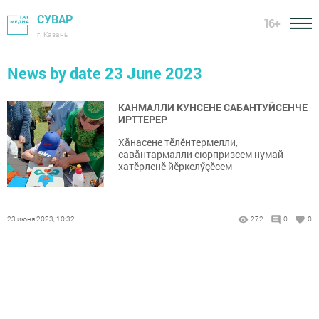
СУВАР
16+
г. Казань
News by date 23 June 2023
КАНМАЛЛИ КУНСЕНЕ САБАНТУЙСЕНЧЕ
ИРТТЕРЕР
Хăнасене тӗлӗнтермелли,
савăнтармалли сюрпризсем нумай
хатӗрленӗ йӗркелӳçӗсем
23 июня 2023, 10:32
272
0
0