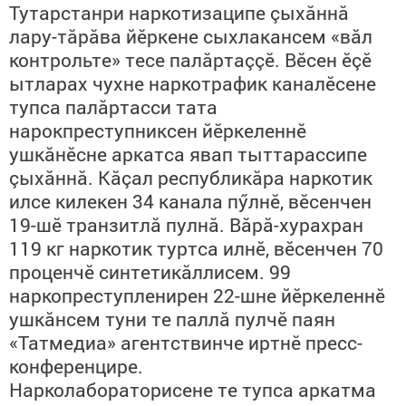
Тутарстанри наркотизаципе çыхăннă
лару-тăрăва йӗркене сыхлакансем «вăл
контрольте» тесе палăртаççӗ. Вӗсен ӗçӗ
ытларах чухне наркотрафик каналӗсене
тупса палăртасси тата
нарокпреступниксен йӗркеленнӗ
ушкăнӗсне аркатса явап тыттарассипе
çыхăннă. Кăçал республикăра наркотик
илсе килекен 34 канала пӳлнӗ, вӗсенчен
19-шӗ транзитлă пулнă. Вăрă-хурахран
119 кг наркотик туртса илнӗ, вӗсенчен 70
проценчӗ синтетикăллисем. 99
наркопреступленирен 22-шне йӗркеленнӗ
ушкăнсем туни те паллă пулчӗ паян
«Татмедиа» агентствинче иртнӗ пресс-
конференцире.
Нарколабораторисене те тупса аркатма