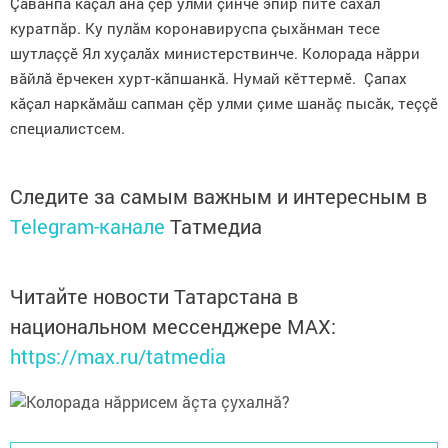
Çавăнпа кăçал ăна çӗр улми çинче эпир питӗ сахал
куратпăр. Ку пулăм коронавируспа çыхăнман тесе
шутлаççӗ Ял хуçалăх министерствинче. Колорада нăрри
вăйлă ӗрчекен хурт-кăпшанкă. Нумай кӗттермӗ. Çапах
кăçал наркăмăш сапман çӗр улми çиме шанăç пысăк, теççӗ
специалистсем.
Следите за самым важным и интересным в
Telegram-канале
Татмедиа
Читайте новости Татарстана в
национальном мессенджере MАХ:
https://max.ru/tatmedia