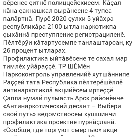
вӗренсе çитнӗ полиццейскисем. Кăçал
кăна çакнашкал вырăнсене 4 тупса
палăртнă. Пурӗ 2020 çулхи 5 уйăхра
республикăра 2100 ытла наркотикпа
çыхăннă преступление регистрациленӗ.
Пӗлтӗрӳи кăтартусемпе танлаштарсан, ку
26 процент ытларах.
Профилактика ыйтăвӗсене те сахал мар
тимлӗх уйăраççӗ. ТР ШӖМӗн
Наркоконтроль управленийӗ хутшăннипе
Раççей тата Республика пӗлтерӗшӗллӗ
антинаркотиклă акцийӗсем иртеççӗ.
Çапла нумай пулмасть Арск районӗнче
«Антинаркотический десант – Выбери
свой путь» ведомствосем хушшинчи
профилактика проектне пурнăçланă.
«Сообщи, где торгуют смертью» акци