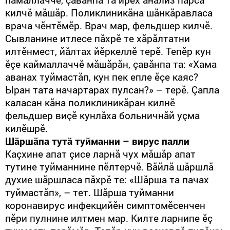
килчӗ мăшăр. Поликлиникăна шăнкăравласа
врача чӗнтӗмӗр. Врач мар, фельдшер килчӗ.
Сывланине итлесе пăхрӗ те хăрăлтатни
илтӗнмест, йăлтах йӗркеллӗ терӗ. Тепӗр кун
ӗçе каймаллаччӗ мăшăрăн, çавăнпа та: «Хама
аванах туймастăп, кун пек епле ӗçе каяс?
Ыран тата начартарах пулсан?» – терӗ. Çапла
каласан кăна поликлиникăран килнӗ
фельдшер виçӗ кунлăха больничнăй уçма
килӗшрӗ.
Шăршăпа тутă туйманни – вирус палли
Каçхине апат çисе ларнă чух мăшăр апат
тутине туйманнине пӗлтерчӗ. Вăйлă шăршлă
духие шăршласа пăхрӗ те: «Шăрша та пачах
туймастăп», – тет. Шăрша туйманни
коронавирус инфекцийӗн симптомӗсенчен
пӗри пулнине илтмен мар. Килте ларнипе ӗç