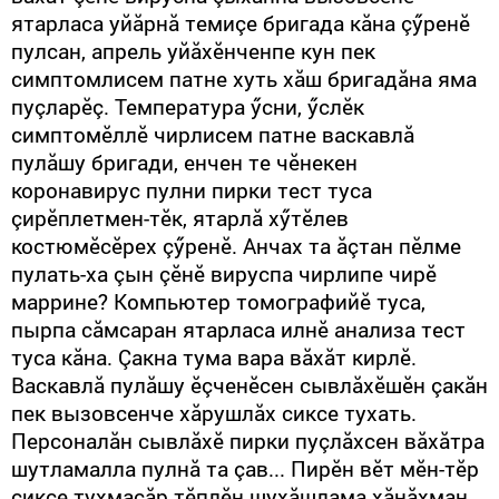
ятарласа уйăрнă темиçе бригада кăна çӳренӗ
пулсан, апрель уйăхӗнченпе кун пек
симптомлисем патне хуть хăш бригадăна яма
пуçларӗç. Температура ӳсни, ӳслӗк
симптомӗллӗ чирлисем патне васкавлă
пулăшу бригади, енчен те чӗнекен
коронавирус пулни пирки тест туса
çирӗплетмен-тӗк, ятарлă хӳтӗлев
костюмӗсӗрех çӳренӗ. Анчах та ăçтан пӗлме
пулать-ха çын çӗнӗ вируспа чирлипе чирӗ
маррине? Компьютер томографийӗ туса,
пырпа сăмсаран ятарласа илнӗ анализа тест
туса кăна. Çакна тума вара вăхăт кирлӗ.
Васкавлă пулăшу ӗçченӗсен сывлăхӗшӗн çакăн
пек вызовсенче хăрушлăх сиксе тухать.
Персоналăн сывлăхӗ пирки пуçлăхсен вăхăтра
шутламалла пулнă та çав... Пирӗн вӗт мӗн-тӗр
сиксе тухмасăр тӗплӗн шухăшлама хăнăхман.