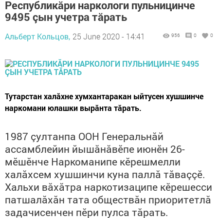
Республикăри наркологи пульницинче
9495 çын учетра тăрать
Альберт Кольцов,
25 June 2020 - 14:41
956
0
0
Тутарстан халăхне хумхантаракан ыйтусен хушшинче
наркомани юлашки вырăнта тăрать.
1987 çултанпа ООН Генеральнăй
ассамблейин йышăнăвӗпе июнӗн 26-
мӗшӗнче Наркоманипе кӗрешмелли
халăхсем хушшинчи куна паллă тăваççӗ.
Хальхи вăхăтра наркотизаципе кӗрешесси
патшалăхăн тата обществăн приоритетлă
задачисенчен пӗри пулса тăрать.