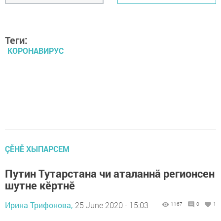
Теги:
КОРОНАВИРУС
ÇӖНӖ ХЫПАРСЕМ
Путин Тутарстана чи аталаннă регионсен
шутне кӗртнӗ
Ирина Трифонова,
25 June 2020 - 15:03
1167
0
1