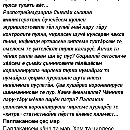
пулса тухать вӗт...
Роспотребнадзорпа Сывлăх сыхлав
министерствин ӗçченӗсем куллен
журналистсемпе тӗл пулнă май лару-тăру
контрольте пулни, чирлисен шучӗ кунсерен чакса
пыни, инфекци ертнисене сиплеме тухтăрсем те,
эмелсем те çителӗкли пирки калаççӗ. Анчах та
чăнах çапла аван-ши ӗç-пуç? Социаллă сетьсенче
хăйсем е çывăх çыннисемпе пӗлӗшӗсем
коронавируспа чирлени пирки нумайрах та
нумайрах çырма пуçланине шута илсен
иккӗленме пуçлатăн. Çав хушăрах коронавируса
шанманнисем те пур. Кама ӗненмелле? Чăннипе
лару-тăру мӗнле пирӗн патра? Паллакан
çынсемех коронавируспа чирлеме пуçларӗç те
«хитре» статистикăна пӗртте ӗненес килмест...
Паллакансем çеç мар
Паллакансем кăна та мар. Хам та чирлесе