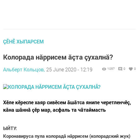
ÇӖНӖ ХЫПАРСЕМ
Колорада нăррисем ăçта çухалнă?
Альберт Кольцов,
25 June 2020 - 12:19
1057
0
0
Хӗле кӗреспе хаяр сивӗсем ăшăтса янипе черетленчӗç,
кăна шăннă çӗр мар, асфаль та чăтаймасть
ЫЙТУ:
К
оронавируса пула колорадă нăррисем (колорадский жук)