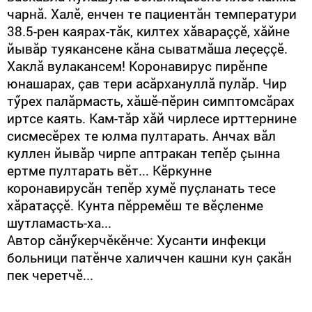
чарнă. Халӗ, енчен те пациентăн температури
38.5-рен каярах-тăк, килтех хăвараççӗ, хăйне
йывăр туякансене кăна сыватмăша леçеççӗ.
Хаклă вулакансем! Коронавирус пирӗнпе
юнашарах, çав тери асăрхануллă пулăр. Чир
тӳрех палăрмасть, хăшӗ-пӗрин симптомсăрах
иртсе каять. Кам-тăр хăй чирлесе ирттернине
сисмесӗрех те юлма пултарать. Анчах вăл
куллен йывăр чирпе аптракан тепӗр çынна
ертме пултарать вӗт... Кӗркунне
коронавирусăн тепӗр хумӗ пуçланать тесе
хăратаççӗ. Кунта пӗрремӗш те вӗçленме
шутламасть-ха...
Автор сăнӳкерчӗкӗнче: Хусанти инфекци
больници патӗнче халиччен кашни кун çакăн
пек черетчӗ...