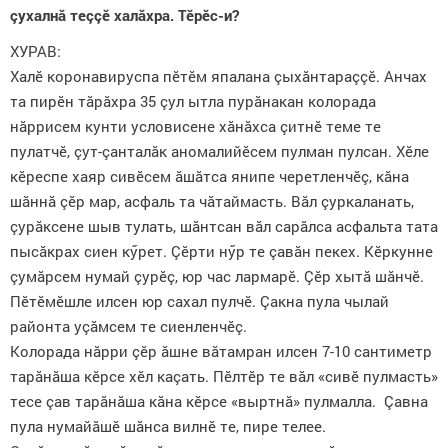
çухалнă теççӗ халăхра. Тӗрӗс-и?
ХУРАВ:
Халӗ коронавируспа пӗтӗм япалана çыхăнтараççӗ. Анчах
та пирӗн тăрăхра 35 çул ытла пурăнакан колорада
нăррисем кунти условисене хăнăхса çитнӗ теме те
пулатчӗ, çут-çанталăк аномалийӗсем пулман пулсан. Хӗле
кӗреспе хаяр сивӗсем ăшăтса янипе черетленчӗç, кăна
шăннă çӗр мар, асфаль та чăтаймасть. Вăл çуркаланать,
çурăксене шыв тулать, шăнтсан вăл сарăлса асфальта тата
пысăкрах сиен кӳрет. Çӗрти нӳр те çавăн пекех. Кӗркунне
çумăрсем нумай çурӗç, юр час лармарӗ. Çӗр хытă шăнчӗ.
Пӗтӗмӗшле илсен юр сахал пулчӗ. Çакна пула чылай
районта уçăмсем те сиенленчӗç.
Колорада нăрри çӗр ăшне вăтамран илсен 7-10 сантиметр
тарăнăша кӗрсе хӗл каçать. Пӗлтӗр те вăл «сивӗ пулмасть»
тесе çав тарăнăша кăна кӗрсе «выртнă» пулмалла. Çавна
пула нумайăшӗ шăнса вилнӗ те, пире телее.