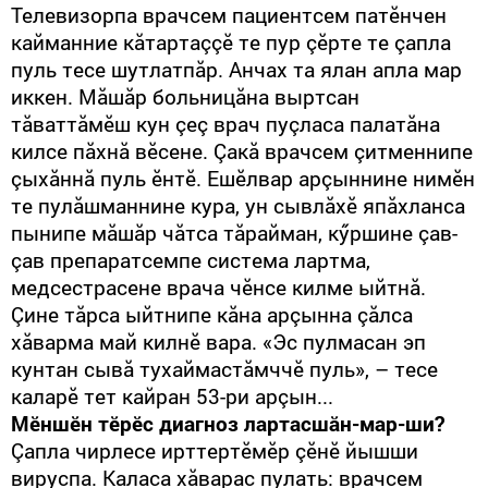
Телевизорпа врачсем пациентсем патӗнчен
кайманние кăтартаççӗ те пур çӗрте те çапла
пуль тесе шутлатпăр. Анчах та ялан апла мар
иккен. Мăшăр больницăна выртсан
тăваттăмӗш кун çеç врач пуçласа палатăна
килсе пăхнă вӗсене. Çакă врачсем çитменнипе
çыхăннă пуль ӗнтӗ. Ешӗлвар арçыннине нимӗн
те пулăшманнине кура, ун сывлăхӗ япăхланса
пынипе мăшăр чăтса тăрайман, кӳршине çав-
çав препаратсемпе система лартма,
медсестрасене врача чӗнсе килме ыйтнă.
Çине тăрса ыйтнипе кăна арçынна çăлса
хăварма май килнӗ вара. «Эс пулмасан эп
кунтан сывă тухаймастăмччӗ пуль», – тесе
каларӗ тет кайран 53-ри арçын...
Мӗншӗн тӗрӗс диагноз лартасшăн-мар-ши?
Çапла чирлесе ирттертӗмӗр çӗнӗ йышши
вируспа. Каласа хăварас пулать: врачсем