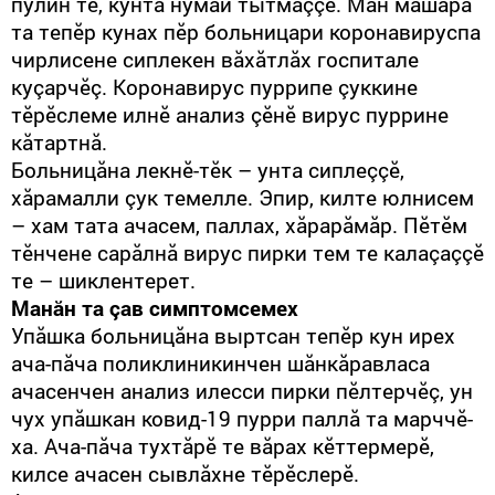
пулин те, кунта нумай тытмаççӗ. Ман мăшăра
та тепӗр кунах пӗр больницари коронавируспа
чирлисене сиплекен вăхăтлăх госпитале
куçарчӗç. Коронавирус пуррипе çуккине
тӗрӗслеме илнӗ анализ çӗнӗ вирус пуррине
кăтартнă.
Больницăна лекнӗ-тӗк – унта сиплеççӗ,
хăрамалли çук темелле. Эпир, килте юлнисем
– хам тата ачасем, паллах, хăрарăмăр. Пӗтӗм
тӗнчене сарăлнă вирус пирки тем те калаçаççӗ
те – шиклентерет.
Манăн та çав симптомсемех
Упăшка больницăна выртсан тепӗр кун ирех
ача-пăча поликлиникинчен шăнкăравласа
ачасенчен анализ илесси пирки пӗлтерчӗç, ун
чух упăшкан ковид-19 пурри паллă та марччӗ-
ха. Ача-пăча тухтăрӗ те вăрах кӗттермерӗ,
килсе ачасен сывлăхне тӗрӗслерӗ.