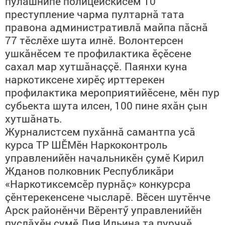
пулăшнипе полицейскисем 10
преступление чарма пултарнă тата
правона административлă майпа пăснă
77 тӗслӗхе шута илнӗ. Волонтерсен
ушкăнӗсем те профилактика ӗçӗсене
сахал мар хутшăнаççӗ. Паянхи куна
наркотиксене хирӗç ирттерекен
профилактика мероприятийӗсене, мӗн пур
субьекта шута илсен, 100 пине яхăн çын
хутшăнать.
Журналистсем пухăннă самантпа усă
курса ТР ШӖМӗн Наркоконтроль
управленийӗн начальникӗн çумӗ Кирил
Жданов полковник Республикăри
«Наркотиксемсӗр пурнăç» конкурсра
çӗнтерекенсене чысларӗ. Вӗсен шутӗнче
Арск районӗнчи Вӗрентӳ управленийӗн
пуçлăхӗн çумӗ Лия Ильина та пурччӗ