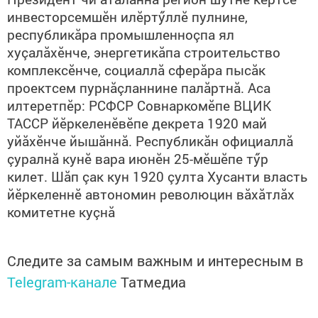
инвесторсемшӗн илӗртӳллӗ пулнине,
республикăра промышленноçпа ял
хуçалăхӗнче, энергетикăпа строительство
комплексӗнче, социаллă сферăра пысăк
проектсем пурнăçланнине палăртнă. Аса
илтеретпӗр: РСФСР Совнаркомӗпе ВЦИК
ТАССР йӗркеленӗвӗпе декрета 1920 май
уйăхӗнче йышăннă. Республикăн официаллă
çуралнă кунӗ вара июнӗн 25-мӗшӗпе тӳр
килет. Шăп çак кун 1920 çулта Хусанти власть
йӗркеленнӗ автономин революцин вăхăтлăх
комитетне куçнă
Следите за самым важным и интересным в
Telegram-канале
Татмедиа