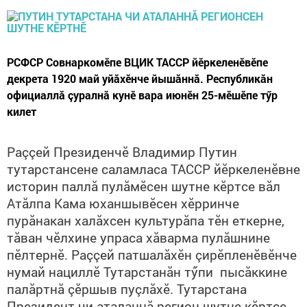
РСФСР Совнаркомӗпе ВЦИК ТАССР йӗркеленӗвӗпе
декрета 1920 май уйăхӗнче йышăннă. Республикăн
официаллă çуралнă кунӗ вара июнӗн 25-мӗшӗпе тӳр
килет
Раççей Президенчӗ Владимир Путин
тутарстансене саламласа ТАССР йӗркеленӗвне
историн паллă пулăмӗсен шутне кӗртсе вăл
Атăлпа Кама юханшывӗсен хӗрринче
пурăнакан халăхсен культурăпа тӗн еткерне,
тăван чӗлхине упраса хăварма пулăшнине
пӗлтернӗ. Раççей патшалăхӗн çирӗпленӗвӗнче
нумай нациллӗ Тутарстанăн тӳпи пысăккине
палăртнă çӗршыв пуçлăхӗ. Тутарстана
Президент чи аталаннă регион шутне кӗртсе