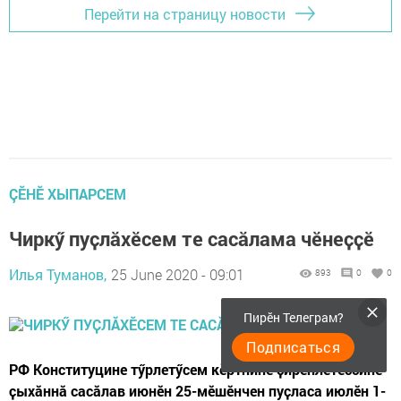
Перейти на страницу новости
ÇӖНӖ ХЫПАРСЕМ
Чиркӳ пуҫлӑхӗсем те сасӑлама чӗнеҫҫӗ
Илья Туманов,
25 June 2020 - 09:01
893
0
0
Пирӗн Телеграм?
Подписаться
РФ Конституцине тӳрлетӳсем кӗртнине ҫирӗплетессипе
ҫыхӑннӑ сасӑлав июнӗн 25-мӗшӗнчен пуҫласа июлӗн 1-