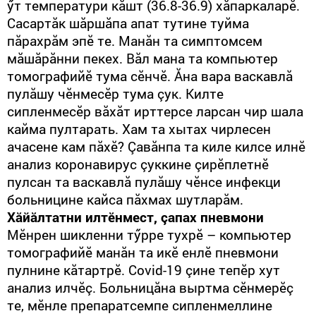
ӳт температури кăшт (36.8-36.9) хăпаркаларӗ.
Сасартăк шăршăпа апат тутине туйма
пăрахрăм эпӗ те. Манăн та симптомсем
мăшăрăнни пекех. Вăл мана та компьютер
томографийӗ тума сӗнчӗ. Ăна вара васкавлă
пулăшу чӗнмесӗр тума çук. Килте
сипленмесӗр вăхăт ирттерсе ларсан чир шала
кайма пултарать. Хам та хытах чирлесен
ачасене кам пăхӗ? Çавăнпа та киле килсе илнӗ
анализ коронавирус çуккине çирӗплетнӗ
пулсан та васкавлă пулăшу чӗнсе инфекци
больницине кайса пăхмах шутларăм.
Хăйăлтатни илтӗнмест, çапах пневмони
Мӗнрен шикленни тӳрре тухрӗ – компьютер
томографийӗ манăн та икӗ енлӗ пневмони
пулнине кăтартрӗ. Covid-19 çине тепӗр хут
анализ илчӗç. Больницăна выртма сӗнмерӗç
те, мӗнле препаратсемпе сипленмеллине