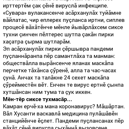
ирттертӗм çак çӗнӗ вируслă инфекципе.
«Сувара» вулакансенче асăрханулăх туйăмне
вăйлатас, чир еплерех пуçланса иртни, сиплев
процесӗ вăхăтӗнче мӗнле йывăрлăхсем сиксе
тухни çинчен пӗлтерес шутпа çакăн пирки
хаçатра çырма шутларăм.
Эп асăрханулăх пирки çӗршывра пандеми
пуçланнăранпа пӗр самантлăха та манман:
обществăлла вырăнсенче яланах маскăпа
перчетке тăхăнса çӳренӗ, алла та час-часах
çунă. Анчах та талăкне 24 сехет маскăпа
çӳрейместӗн вӗт. Енчен те вирус ертнӗ çынпа
хутшăнсан ним тума та çук иккен.
Мӗн-тӗр сиксе тухмасăр...
Камран ерчӗ-ха мана коронавирус? Мăшăртан.
Вăл Хусанти васкавлă медицина пулăшăвӗн
станцийӗнче ӗçлет. Пандеми пуçлансанах пӗр
вăхăт çӗнӗ вируспа çыхăннă вызовсене