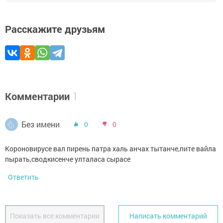
Расскажите друзьям
Комментарии
1
Без имени
0
0
Короновирусе вал пирень патра халь анчах тытанче,пите вайла
пырать,сводкисенче улталаса сырасе
Ответить
Показать все комментарии
Написать комментарий