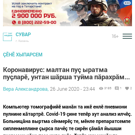
СУВАР
16+
г. Казань
ÇӖНӖ ХЫПАРСЕМ
Коронавирус: малтан пуç ыратма
пуçларӗ, унтан шăрша туйма пăрахрăм...
Вера Александрова,
26 June 2020 - 23:44
3185
1
2
Компьютер томографийӗ манăн та икӗ енлӗ пневмони
пулнине кăтартрӗ. Covid-19 çине тепӗр хут анализ илчӗç.
Больницăна выртма сӗнмерӗç те, мӗнле препаратсемпе
сипленмеллине çырса пачӗç те сирӗн çăмăл йышши