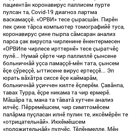
пациентăн коронавирус паллисем пурте
пулсан та, Covid-19 диагноз лартма
васкамаççӗ. «ОРВИ» тесе çырасшăн. Пирӗн
пек çине тăрса компьютер томографийӗ туса,
коронавирус çине пырпа сăмсаран анализ
парса çак вируспа чирленине ӗнентермесен
«ОРВИпе чирлесе ирттернӗ» тесе çыратчӗç
пулӗ... Нумай çӗрте чир паллиллӗ çынсене
больничнăй уçса памаççӗ-мӗн тата, çынсем
ӗçе çӳреççӗ, ыттисене вирус ертеççӗ... Эп
юрать вăхăтра сиссе ӗçе каймарăм,
больничнăй уçиччен килте ӗçлерӗм. Çавăнпа,
тавах Турра, ӗçре никама та чир ермерӗ.
Мăшăра та, мана та тăватă хутчен анализ
илчӗç. Пӗрремӗшсем, чир симптомӗсем
палăрма пуçласан илнӗ пулин те, иксӗмӗрӗн те
«отрицательнăй». Иккӗмӗшсем
«положительнăй» пулчӗç. Тӗлӗнмелле. Мӗн