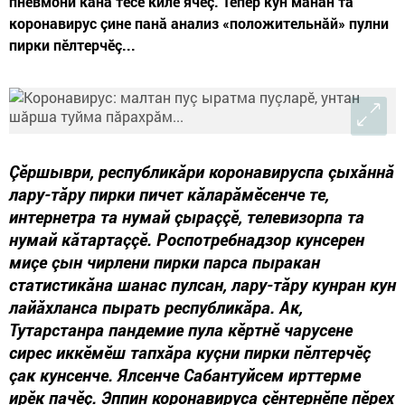
пневмони кăна тесе киле ячӗç. Тепӗр кун манăн та
коронавирус çине панă анализ «положительнăй» пулни
пирки пӗлтерчӗç...
Çӗршыври, республикăри коронавируспа çыхăннă
лару-тăру пирки пичет кăларăмӗсенче те,
интернетра та нумай çыраççӗ, телевизорпа та
нумай кăтартаççӗ. Роспотребнадзор кунсерен
миçе çын чирлени пирки парса пыракан
статистикăна шанас пулсан, лару-тăру кунран кун
лайăхланса пырать республикăра. Ак,
Тутарстанра пандемие пула кӗртнӗ чарусене
сирес иккӗмӗш тапхăра куçни пирки пӗлтерчӗç
çак кунсенче. Ялсенче Сабантуйсем ирттерме
ирӗк пачӗç. Эппин коронавируса çӗнтернӗпе пӗрех