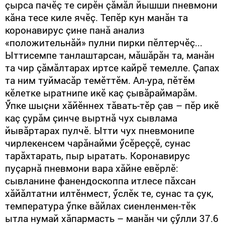
çырса пачӗç те сирӗн çăмăл йышши пневмони
кăна тесе киле ячӗç. Тепӗр кун манăн та
коронавирус çине панă анализ
«поло
ж
ительнăй» пулни пирки пӗлтерчӗç...
Ыттисемпе танлаштарсан, мăшăрăн та, манăн
та чир çăмăлтарах иртсе кайрӗ темелле. Çапах
та ним туймасăр темӗттӗм. Ал-ура, пӗтӗм
кӗлетке ыратнипе икӗ каç çывăраймарăм.
Ӳпке шыçни хăйӗннех тăвать-тӗр çав – пӗр икӗ
каç çурăм çинче выртнă чух сывлама
йывăртарах пулчӗ. Ытти чух пневмонипе
чирлекенсем чарăнайми ӳсӗреççӗ, сунас
тарăхтарать, пыр ыратать. Коронавирус
пуçарнă пневмони вара хăйне евӗрлӗ:
сывланине фанендоскоппа итлесе пăхсан
хăйăлтатни илтӗнмест, ӳслӗк те, сунас та çук,
температура ӳпке вăйлах сиенленмен-тӗк
ытла нумай хăпармасть – манăн чи çӳлли 37.6