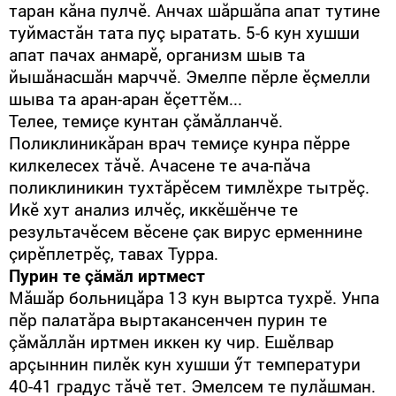
таран кăна пулчӗ. Анчах шăршăпа апат тутине
туймастăн тата пуç ыратать. 5-6 кун хушши
апат пачах анмарӗ, организм шыв та
йышăнасшăн марччӗ. Эмелпе пӗрле ӗçмелли
шыва та аран-аран ӗçеттӗм...
Телее, темиçе кунтан çăмăлланчӗ.
Поликлиникăран врач темиçе кунра пӗрре
килкелесех тăчӗ. Ачасене те ача-пăча
поликлиникин тухтăрӗсем тимлӗхре тытрӗç.
Икӗ хут анализ илчӗç, иккӗшӗнче те
результачӗсем вӗсене çак вирус ерменнине
çирӗплетрӗç, тавах Турра.
Пурин те çăмăл иртмест
Мăшăр больницăра 13 кун выртса тухрӗ. Унпа
пӗр палатăра выртакансенчен пурин те
çăмăллăн иртмен иккен ку чир. Ешӗлвар
арçыннин пилӗк кун хушши ӳт температури
40-41 градус тăчӗ тет. Эмелсем те пулăшман.