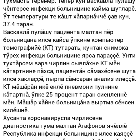
тухмасть терӗмӗр. Тепӗр кун васкавлă пулăшу
чӗнтерсе инфекци больницине кайма шутларӗ.
Ӳт температури те кăшт хăпарнăччӗ çав кун,
37.4 таран.
Васкавлă пулăшу пациента малтан пӗр
больницана илсе кайса ӳпкине компьютер
томографийӗ (КТ) тутарать, кунтан снимока
тӳрех инфекци больницине ярса параççӗ. Унти
тухтăрсем вара чирлин сывлăхне КТ мӗн
кăтартнине пăхса, пациентăн сăмахӗсене шута
илсе хаклаççӗ, пырпа сăмсаран анализ илеççӗ.
КТ мăшăрăн икӗ енлӗ пневмони пулнине
кăтартнă, ӳпке 25 процент таран сиенленнӗ-
мӗн. Мăшăр хăйне больницăна выртма сӗнсен
килӗшнӗ.
Хусанта коронавируспа чирлисене
диагностика тума малтан Агафонов ячӗллӗ
Республика инфекци больницине илсе каяççӗ