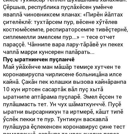
Çӗршыв, республика пуçлăхӗсен умӗнче
яваплă чиновниксем яланах: «Пирӗн йăлтах
çителӗклӗ: тухтăрсем пур, вӗсене хӳтӗлев
костюмӗсемпе, респираторсемпе тивӗçтернӗ,
сиплемелли эмелсем пур...» – тесе отчет
параççӗ. Чăннипе вара лару-тăрăвӗ ун пекех
чаплă марри кунсерен палăрать...
Пуç ыратнинчен пуçланчӗ
Май уйăхӗнче ман мăшăр темиçе хутчен те
коронавируспа чирлисене больницăна илсе
кайнă. Çакăн пек юлашки вызова кайнăранпа
10 кун иртсен сасартăк вăл пуç хытă
ыратнипе аптăрама пуçларӗ. Эмел ӗçсен те
пулăшмасть тет. Ун чух шăматкунччӗ. Пуçӗ
ыратни вырсарникун та иртмерӗ, кăшт типӗ
ӳслӗк пекки те пур. Тунтикун васкавлă
пулăшура ӗçлекенсен коронавирус çине тест
памаллаччӗ, çавăнпа та ирех анализ парса