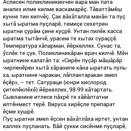
Аслисен поликлиникинчен вара ман пата
анализ илме килме васкамарӗç. Тăваттăмӗш
кунне тин килчӗç. Çак вăхăталла манăн та пуç
хытă ыратма пуçларӗ, темиçе сехетрен
ыратни çурăм çине куçрӗ. Унтан пилӗк касса
ыратма тытăнчӗ, урасем те хытах сураççӗ.
Температура хăпарман, йӗркеллех. Сунас та,
ӳслӗк те çук. Поликлиникăран врач килчӗ. Мӗн
ыратнине калатăп та: «Сирӗн пуçăр мăшăрăр
чирленӗрен хытă хăранипе кăна ыратать пуль-
ха, ыратнине чаракан, лăплантаракан эмел
ӗçӗр», – тет. Сатураци (юнри кислород
çителӗклӗхӗ) йӗркеллех, 98-99 кăтартать.
Сывланине итлесе пăхрӗ те хăйăлтатни
илтӗнмест терӗ. Вируса хирӗçле препарат
ӗçме хушрӗ.
Пуç ыратни эмел ӗçсен вăхăтлăха иртет, унтан
каллех пуçланать. Вăй çукки сисӗнме пуçларӗ,