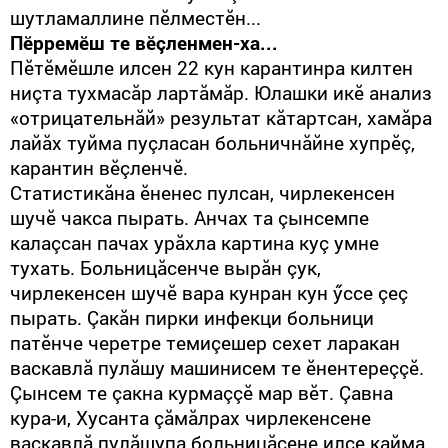
шутламаллине пӗлместӗн...
Пӗрремӗш те вӗçленмен-ха...
Пӗтӗмӗшле илсен 22 кун карантинра килтен
ниçта тухмасăр лартăмăр. Юлашки икӗ анализ
«отрицательнăй» результат кăтартсан, хамăра
лайăх туйма пуçласан больничнăйне хупрӗç,
карантин вӗçленчӗ.
Статистикăна ӗненес пулсан, чирлекенсен
шучӗ чакса пырать. Анчах та çынсемпе
калаçсан пачах урăхла картина куç умне
тухать. Больницăсенче вырăн çук,
чирлекенсен шучӗ вара кунран кун ӳссе çеç
пырать. Çакăн пирки инфекци больници
патӗнче черетре темиçешер сехет ларакан
васкавлă пулăшу машинисем те ӗнентереççӗ.
Çынсем те çакна курмаççӗ мар вӗт. Çавна
кура-и, Хусанта çăмăлрах чирлекенсене
васкавлă пулăшупа больницăсене илсе кайма