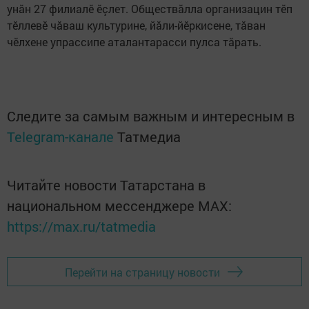
унăн 27 филиалӗ ӗçлет. Обществăлла организацин тӗп
тӗллевӗ чăваш культурине, йăли-йӗркисене, тăван
чӗлхене упрассипе аталантарасси пулса тăрать.
Следите за самым важным и интересным в
Telegram-канале
Татмедиа
Читайте новости Татарстана в
национальном мессенджере MАХ:
https://max.ru/tatmedia
Перейти на страницу новости