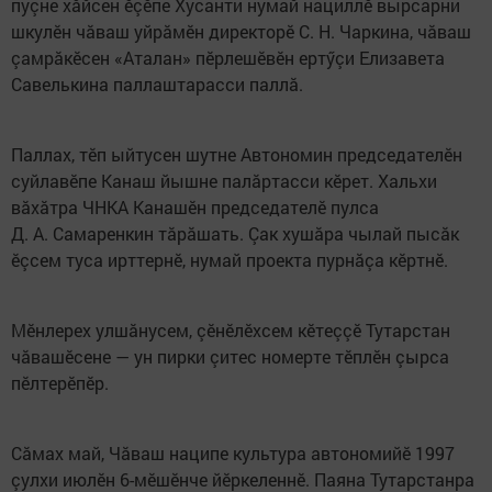
пуçне хăйсен ӗçӗпе Хусанти нумай нациллӗ вырсарни
шкулӗн чăваш уйрăмӗн директорӗ С. Н. Чаркина, чăваш
çамрăкӗсен «Аталан» пӗрлешӗвӗн ертӳçи Елизавета
Савелькина паллаштарасси паллă.
Паллах, тӗп ыйтусен шутне Автономин председателӗн
суйлавӗпе Канаш йышне палăртасси кӗрет. Хальхи
вăхăтра ЧНКА Канашӗн председателӗ пулса
Д. А. Самаренкин тăрăшать. Çак хушăра чылай пысăк
ӗçсем туса ирттернӗ, нумай проекта пурнăçа кӗртнӗ.
Мӗнлерех улшăнусем, çӗнӗлӗхсем кӗтеççӗ Тутарстан
чăвашӗсене — ун пирки çитес номерте тӗплӗн çырса
пӗлтерӗпӗр.
Сăмах май, Чăваш наципе культура автономийӗ 1997
çулхи июлӗн 6-мӗшӗнче йӗркеленнӗ. Паяна Тутарстанра