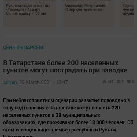
Руководителю агентства
Александр Митрошкин:
Лариса 
«Татмедиа» Айдару
«Эпир çӗнтеретпӗрех!»
чун кил
Салимгараеву — 55 лет
журнали
ÇӖНӖ ХЫПАРСЕМ
В Татарстане более 200 населенных
пунктов могут пострадать при паводке
admin,
28 March 2024 - 12:47
466
0
0
При неблагоприятном сценарии развития половодья в
зону подтопления в Татарстане могут попасть 220
населенных пунктов в 39 муниципальных
образованиях, где проживают более 13 000 человек. Об
этом сообщил вице-премьер республики Рустам
Нигматуллин.