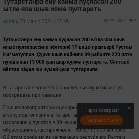
Тутарстанра ейӳ кайма пуçласан 200
ытла яла шыв илме пултарать
admin,
28 March 2024 - 12:46
636
0
0
Тутарстанра ейӳ кайма пуçласан 200 ытла яла шыв
илме пултарассине пӗлтернӗ ТР вице-премьерӗ Рустам
Нигматуллин. Çурхи шыв кайнипе 39 районти 220 ялта
пурăнакан 13 000 çын шар курма пултарать. Сăлтавӗ –
йăлтах кăçал юр нумай çуса тултарнипе.
В Татарстане более 200 населенных пунктов могут
пострадать при паводке
При неблагоприятном сценарии развития половодья
Пирӗн Телеграм?
в зону подтопления в Татарстане могут попасть 220
Подписаться
населенных пунктов в 39 муниципальных
образованиях, где проживают более 13 000 человек.
Об этом сообщил вице-премьер республики Рустам