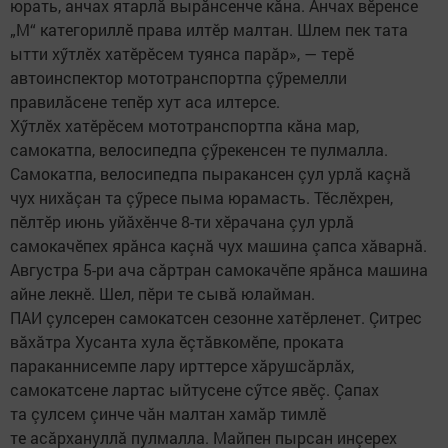
юрать, анчах ятарлă вырăнсенче кăна. Анчах вӗренсе
„М“ категориллӗ права илтӗр малтан. Шлем пек тата
ытти хӳтлӗх хатӗрӗсем туянса парăр», — терӗ
автоинспектор мототранспортпа çӳремелли
правилăсене тепӗр хут аса илтерсе.
Хӳтлӗх хатӗрӗсем мототранспортпа кăна мар,
самокатпа, велосипедпа çӳрекенсен те пулмалла.
Самокатпа, велосипедпа пыракансен çул урлă каçнă
чух нихăçан та çӳресе пыма юрамасть. Тӗслӗхрен,
пӗлтӗр июнь уйăхӗнче 8-ти хӗрачана çул урлă
самокачӗпех ярăнса каçнă чух машина çапса хăварнă.
Августра 5-ри ача сăртран самокачӗпе ярăнса машина
айне лекнӗ. Шел, пӗри те сывă юлайман.
ПАИ çулсерен самокатсен сезонне хатӗрленет. Çитрес
вăхăтра Хусанта хула ӗçтăвкомӗпе, проката
параканнисемпе лару ирттерсе хăрушсăрлăх,
самокатсене лартас ыйтусене сӳтсе явӗç. Çапах
та çулсем çинче чăн малтан хамăр тимлӗ
те асăрхануллă пулмалла. Майпен пырсан инçерех