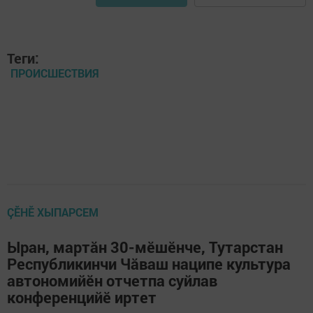
Теги:
ПРОИСШЕСТВИЯ
ÇӖНӖ ХЫПАРСЕМ
Ыран, мартăн 30-мӗшӗнче, Тутарстан
Республикинчи Чăваш наципе культура
автономийӗн отчетпа суйлав
конференцийӗ иртет