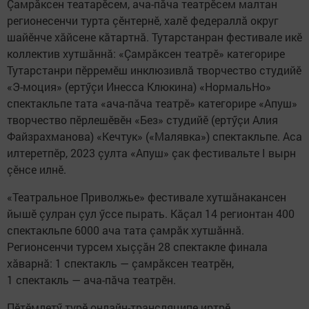
Çамрăксен театарӗсем, ача-пăча театрӗсем малтан
регионесенчи турта çӗнтернӗ, халӗ федераллă округ
шайӗнче хăйсене кăтартнă. Тутарстанран фестивале икӗ
коллектив хутшăннă: «Çамрăксен театрӗ» категорире
Тутарстанри пӗрремӗш инклюзивлă творчество студийӗ
«Э-моция» (ертӳçи Инесса Клюкина) «НормальНо»
спектакльпе тата «ача-пăча театрӗ» категорире «Апуш»
творчество пӗрлешӗвӗн «Без» студийӗ (ертӳçи Алия
Файзрахманова) «Кечтук» («Малявка») спектакльпе. Аса
илтеретпӗр, 2023 çулта «Апуш» çак фестивальте I вырн
çӗнсе илнӗ.
«Театральное Приволжье» фестивале хутшăнакансен
йышӗ çулран çул ӳссе пырать. Кăçал 14 регионтан 400
спектакльпе 6000 ача тата çамрăк хутшăннă.
Регионсенчи турсем хыççăн 28 спектакле финала
хăварнă: 1 спектакль — çамрăксен театрӗн,
1 спектакль — ача-пăча театрӗн.
Пӗтӗмлетӳ турӗ онлайн-трансляципе иртрӗ.