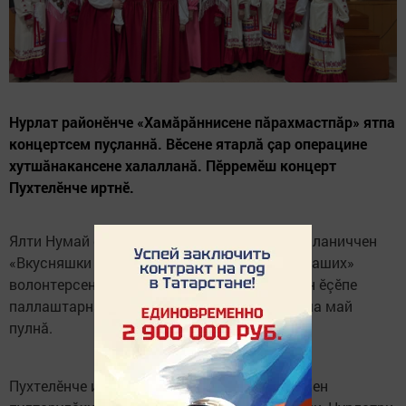
Нурлат районӗнче «Хамăрăннисене пăрахмастпăр» ятпа
концертсем пуçланнă. Вӗсене ятарлă çар операцине
хутшăнакансене халалланă. Пӗрремӗш концерт
Пухтелӗнче иртнӗ.
Ялти Нумай функциллӗ центрта концерт пуçланиччен
«Вкусняшки для Победы» тата «Шьем для наших»
волонтерсен ушкăнӗсем куракансене хăйсен ӗçӗпе
паллаштарнă. Салтак пăтти те тутанса пăхма май
пулнă.
Пухтелӗнче иртнӗ пӗрремӗш концертра хăйсен