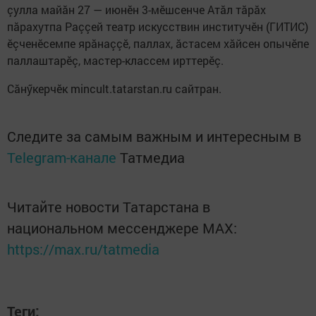
çулла майăн 27 — июнӗн 3-мӗшсенче Атăл тăрăх
пăрахутпа Раççей театр искусствин институчӗн (ГИТИС)
ӗçченӗсемпе ярăнаççӗ, паллах, ăстасем хăйсен опычӗпе
паллаштарӗç, мастер-классем ирттерӗç.
Сăнӳкерчӗк mincult.tatarstan.ru сайтран.
Следите за самым важным и интересным в
Telegram-канале
Татмедиа
Читайте новости Татарстана в
национальном мессенджере MАХ:
https://max.ru/tatmedia
Теги: