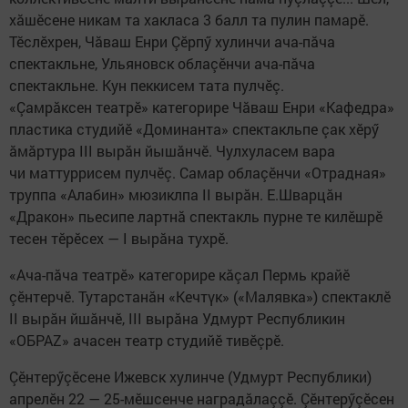
хăшӗсене никам та хакласа 3 балл та пулин памарӗ.
Тӗслӗхрен, Чăваш Енри Çӗрпӳ хулинчи ача-пăча
спектакльне, Ульяновск облаçӗнчи ача-пăча
спектакльне. Кун пеккисем тата пулчӗç.
«Çамрăксен театрӗ» категорире Чăваш Енри «Кафедра»
пластика студийӗ «Доминанта» спектакльпе çак хӗрӳ
ăмăртура III вырăн йышăнчӗ. Чулхуласем вара
чи маттуррисем пулчӗç. Самар облаçӗнчи «Отрадная»
труппа «Алабин» мюзиклпа II вырăн. Е.Шварцăн
«Дракон» пьесипе лартнă спектакль пурне те килӗшрӗ
тесен тӗрӗсех — I вырăна тухрӗ.
«Ача-пăча театрӗ» категорире кăçал Пермь крайӗ
çӗнтерчӗ. Тутарстанăн «Кечтүк» («Малявка») спектаклӗ
II вырăн йшăнчӗ, III вырăна Удмурт Республикин
«ОБРАZ» ачасен театр студийӗ тивӗçрӗ.
Çӗнтерӳçӗсене Ижевск хулинче (Удмурт Республики)
апрелӗн 22 — 25-мӗшсенче наградăлаççӗ. Çӗнтерӳçӗсен