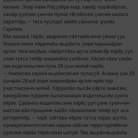
калани. Эпир паян Раççейри мар, хамăр хушăмăртах,
хамăр çулсем çинчех пулнă тӗслӗхсем çинчен каласа
паратпăр, — тесе пуçларӗ хăйӗн сăмахне русем
Гарипов.
Вăл каланă тăрăх, аварисен сăлтавӗсенче çӗнни çук.
Яланхи пекех пӗрремӗш вырăнта, умри машинăран
иртес тесе инçӗше, хăвăртлăха шута илмесӗр хирӗç çул
çине тухса тепӗр машинăпа çапăнни. Кăçал кăна çакăн
пек водительсене пула 29 çын вилнӗ пирӗн.
— Инкексем юранă вырăнсенчех пулаççӗ. Асăннă çак 29
çынран 28-шӗ умри машинăран иртме ирӗк пур
участоксенче вилнӗ. Хăрушлăх пысăк çӗрте знаксем,
камерăсем пуррипе хыпаланакан водительсем çукпа
пӗрех. Çавăнпа водительсене хирӗç çул çине тухиччен
малтан вăл пушшине лайăх пăхмаллине тепӗр хут аса
илтеретпӗр, — терӗ. Ыйтăва пӗрле татса парас шутпа
муниципалитетсенчен кашни хăйсен территорийӗнчи
çулсене лайăх тӗрӗслеме ыйтрӗ. Тен, вырăн-вырăнпа