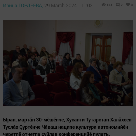
Ирина ГОРДЕЕВА,
29 March 2024 - 11:02
545
0
0
Ыран, мартăн 30-мӗшӗнче, Хусанти Тутарстан Халăхсен
Туслăх Çуртӗнче Чăваш наципе культура автономийӗн
черетлӗ отчетпа суйлав конференцийӗ пулать.