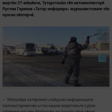
мартăн 27-мӗшӗнче, Тутарстанăн тӗп автоинспекторӗ
Рустем Гарипов «Татар-информра» журналистсемпе тӗл
пулсан пӗлтерчӗ.
— Тӗлпулăва хатӗрленӗ слайдсем информаципе
паллаштарнинчен ытла кашни водительпе çуран
çӳрекене кун пек йăнăшсем ан туччăр тесе чӗнсе