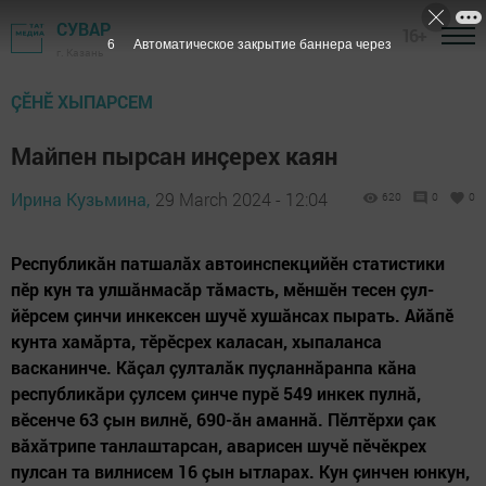
СУВАР
16+
4
Автоматическое закрытие баннера через
г. Казань
ÇӖНӖ ХЫПАРСЕМ
Майпен пырсан инçерех каян
Ирина Кузьмина,
29 March 2024 - 12:04
620
0
0
Республикăн патшалăх автоинспекцийӗн статистики
пӗр кун та улшăнмасăр тăмасть, мӗншӗн тесен çул-
йӗрсем çинчи инкексен шучӗ хушăнсах пырать. Айăпӗ
кунта хамăрта, тӗрӗсрех каласан, хыпаланса
васканинче. Кăçал çулталăк пуçланнăранпа кăна
республикăри çулсем çинче пурӗ 549 инкек пулнă,
вӗсенче 63 çын вилнӗ, 690-ăн аманнă. Пӗлтӗрхи çак
вăхăтрипе танлаштарсан, аварисен шучӗ пӗчӗкрех
пулсан та вилнисем 16 çын ытларах. Кун çинчен юнкун,