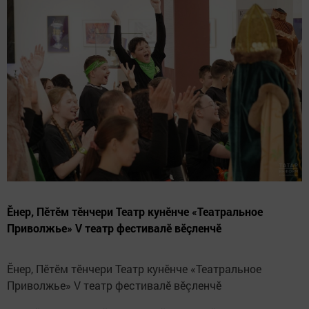
Ӗнер, Пӗтӗм тӗнчери Театр кунӗнче «Театральное
Приволжье» V театр фестивалӗ вӗçленчӗ
Ӗнер, Пӗтӗм тӗнчери Театр кунӗнче «Театральное
Приволжье» V театр фестивалӗ вӗçленчӗ