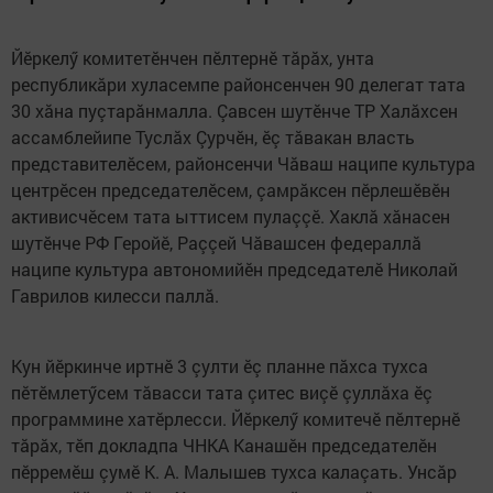
Йӗркелӳ комитетӗнчен пӗлтернӗ тăрăх, унта
республикăри хуласемпе районсенчен 90 делегат тата
30 хăна пуçтарăнмалла. Çавсен шутӗнче ТР Халăхсен
ассамблейипе Туслăх Çурчӗн, ӗç тăвакан власть
представителӗсем, районсенчи Чăваш наципе культура
центрӗсен председателӗсем, çамрăксен пӗрлешӗвӗн
активисчӗсем тата ыттисем пулаççӗ. Хаклă хăнасен
шутӗнче РФ Геройӗ, Раççей Чăвашсен федераллă
наципе культура автономийӗн председателӗ Николай
Гаврилов килесси паллă.
Кун йӗркинче иртнӗ 3 çулти ӗç планне пăхса тухса
пӗтӗмлетӳсем тăвасси тата çитес виçӗ çуллăха ӗç
программине хатӗрлесси. Йӗркелӳ комитечӗ пӗлтернӗ
тăрăх, тӗп докладпа ЧНКА Канашӗн председателӗн
пӗрремӗш çумӗ К. А. Малышев тухса калаçать. Унсăр