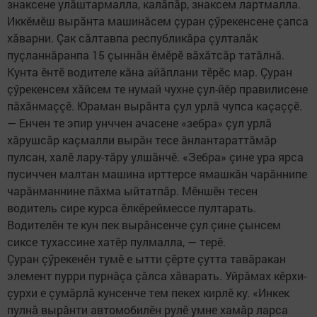
знаксене улăштармалла, калăпăр, знаксем лартмалла.
Иккӗмӗш вырăнта машинăсем çуран çӳрекенсене çапса
хăварни. Çак сăлтавпа республикăра çулталăк
пуçланнăранпа 15 çыннăн ӗмӗрӗ вăхăтсăр татăлнă.
Кунта ӗнтӗ водителе кăна айăплани тӗрӗс мар. Çуран
çӳрекенсем хăйсем те нумай чухне çул-йӗр правилисене
пăхăнмаççӗ. Юраман вырăнта çул урлă чупса каçаççӗ.
— Енчен те эпир унччен ачасене «зебра» çул урлă
хăрушсăр каçмалли вырăн тесе ăнлантараттăмăр
пулсан, халӗ лару-тăру улшăнчӗ. «Зебра» çине ура ярса
пусиччен малтан машина ирттерсе ямашкăн чарăннипе
чарăнманнине пăхма ыйтатпăр. Мӗншӗн тесен
водитель сире курса ӗлкӗреймессе пултарать.
Водителӗн те кун пек вырăнсенче çул çине çынсем
сиксе тухассине хатӗр пулмалла, — терӗ.
Çуран çӳрекенӗн тумӗ е ытти çӗрте çутта тавăракан
элемент пурри пурнăçа çăлса хăварать. Уйрăмах кӗрхи-
çурхи е çумăрлă кунсенче тем пекех кирлӗ ку. «Инкек
пулнă вырăнти автомобилӗн рулӗ умне хамăр ларса