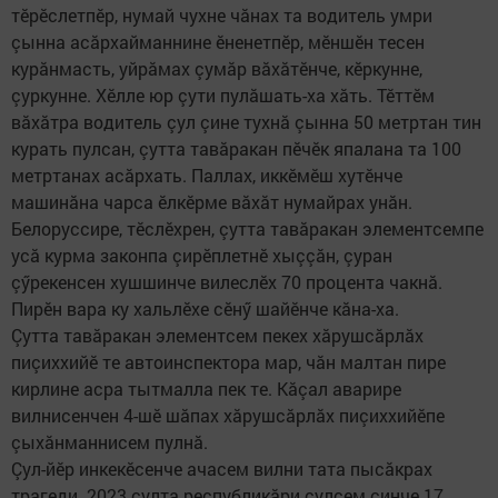
тӗрӗслетпӗр, нумай чухне чăнах та водитель умри
çынна асăрхайманнине ӗненетпӗр, мӗншӗн тесен
курăнмасть, уйрăмах çумăр вăхăтӗнче, кӗркунне,
çуркунне. Хӗлле юр çути пулăшать-ха хăть. Тӗттӗм
вăхăтра водитель çул çине тухнă çынна 50 метртан тин
курать пулсан, çутта тавăракан пӗчӗк япалана та 100
метртанах асăрхать. Паллах, иккӗмӗш хутӗнче
машинăна чарса ӗлкӗрме вăхăт нумайрах унăн.
Белоруссире, тӗслӗхрен, çутта тавăракан элементсемпе
усă курма законпа çирӗплетнӗ хыççăн, çуран
çӳрекенсен хушшинче вилеслӗх 70 процента чакнă.
Пирӗн вара ку хальлӗхе сӗнӳ шайӗнче кăна-ха.
Çутта тавăракан элементсем пекех хăрушсăрлăх
пиçиххийӗ те автоинспектора мар, чăн малтан пире
кирлине асра тытмалла пек те. Кăçал аварире
вилнисенчен 4-шӗ шăпах хăрушсăрлăх пиçиххийӗпе
çыхăнманнисем пулнă.
Çул-йӗр инкекӗсенче ачасем вилни тата пысăкрах
трагеди. 2023 çулта республикăри çулсем çинче 17