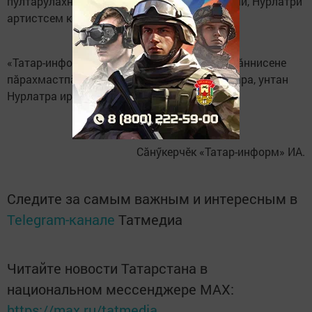
пултарулăхне çак тата районти ытти ялсенчи, Нурлатри
артистсем кăтартнă.
«Татар-информ» ИА пӗлтернӗ тăрăх, «Хамăрăннисене
пăрахмастпăр» ятпа тепӗр концерт Уксăмлăра, унтан
Нурлатра иртет.
Сăнӳкерчӗк «Татар-информ» ИА.
Следите за самым важным и интересным в
Telegram-канале
Татмедиа
Читайте новости Татарстана в
национальном мессенджере MАХ:
https://max.ru/tatmedia