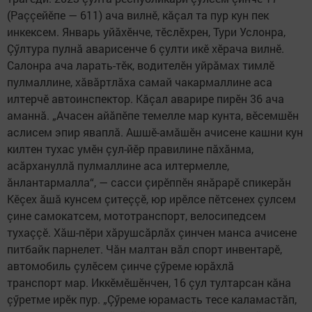
(Раççейӗпе — 611) ача вилнӗ, кăçал та пур кун пек
инкексем. Январь уйăхӗнче, тӗслӗхрен, Тури Услонра,
Çӳлтура пулнă аварисенче 6 çулти икӗ хӗрача вилнӗ.
Салонра ача ларать-тӗк, водителӗн уйрăмах тимлӗ
пулмаллине, хăвăртлăха самай чакармаллине аса
илтерчӗ автоинспектор. Кăçал аварире пирӗн 36 ача
аманнă. „Ачасен айăпӗпе темелле мар кунта, вӗсемшӗн
аслисем эпир яваплă. Ашшӗ-амăшӗн ачисене кашни кун
килтен тухас умӗн çул-йӗр правилине пăхăнма,
асăрхануллă пулмаллине аса илтермелле,
ăнлантармалла“, — сасси çирӗппӗн янăрарӗ спикерăн
Кӗçех ăшă кунсем çитеççӗ, юр ирӗлсе пӗтсенех çулсем
çине самокатсем, мототранспорт, велосипедсем
тухаççӗ. Хăш-пӗри хăрушсăрлăх çинчен манса ачисене
питбайк парнелет. Чăн малтан вăл спорт инвентарӗ,
автомобиль çулӗсем çинче çӳреме юрăхлă
транспорт мар. Иккӗмӗшӗнчен, 16 çул тултарсан кăна
çӳретме ирӗк пур. „Çӳреме юрамасть тесе каламастăп,