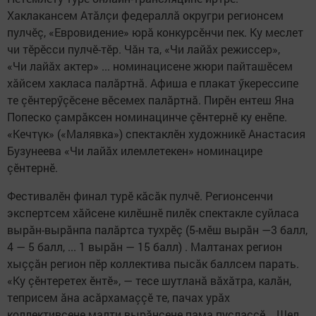
Хаклакансем Атăлçи федераллă округри регионсем
пулчӗç, «Евровидение» юрă конкурсӗнчи пек. Ку меслет
чи тӗрӗсси пулчӗ-тӗр. Чăн та, «Чи лайăх режиссер»,
«Чи лайăх актер» ... номинацисене жюри пайташӗсем
хăйсем хакласа палăртнă. Афиша е плакат ӳкерессипе
те çӗнтерӳçӗсене вӗсемех палăртнă. Пирӗн ентеш Яна
Попеско çамрăксен номинацинче çӗнтернӗ ку енӗпе.
«Кечтүк» («Малявка») спектаклӗн художникӗ Анастасия
Бузунеева «Чи лайăх илемлетекен» номинацире
çӗнтернӗ.
Фестивалӗн финал турӗ кăсăк пулчӗ. Регионсенчи
экспертсем хăйсене килӗшнӗ пилӗк спектакле суйласа
вырăн-вырăнпа палăртса тухрӗç (5-мӗш вырăн —3 балл,
4 — 5 балл, ... 1 вырăн — 15 балл) . Малтанах регион
хыççăн регион пӗр коллектива пысăк баллсем парать.
«Ку çӗнтеретех ӗнтӗ», — тесе шутланă вăхăтра, калăн,
теприсем ăна асăрхамаççӗ те, пачах урăх
коллективсене малти вырăнсене пама пуçлаççӗ... Шел,