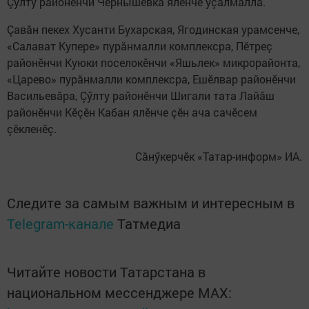
Çӳлту районӗнчи Чернышевка ялӗнче уçăлмалла.
Çавăн пекех Хусанти Бухарская, Ягодинская урамсенче,
«Салават Купере» пурăнмалли комплексра, Пӗтреç
районӗнчи Куюки поселокӗнчи «Яшьлек» микрорайонта,
«Царево» пурăнмалли комплексра, Ешӗлвар районӗнчи
Васильевăра, Çӳлту районӗнчи Шигали тата Лайăш
районӗнчи Кӗçӗн Кабан ялӗнче çӗн ача сачӗсем
çӗкленӗç.
Сăнӳкерчӗк «Татар-информ» ИА.
Следите за самым важным и интересным в
Telegram-канале
Татмедиа
Читайте новости Татарстана в
национальном мессенджере MАХ: