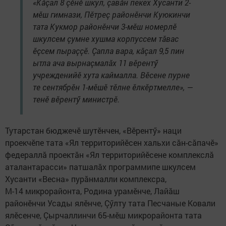
«Кăçал 8 çӗнӗ шкул, çавăн пекех Хусанти 2-
мӗш гимнази, Пӗтреç районӗнчи Куюкинчи
тата Кукмор районӗнчи 3-мӗш номерлӗ
шкулсем çумне хушма корпуссем тăвас
ӗçсем пыраççӗ. Çапла вара, кăçал 9,5 пин
ытла ача вырнаçмалăх 11 вӗрентӳ
учрежденийӗ хута каймалла. Вӗсене пурне
те сентябрӗн 1-мӗшӗ тӗлне ӗлкӗртмелле», —
тенӗ вӗрентӳ министрӗ.
Тутарстан бюджечӗ шутӗнчен, «Вӗрентӳ» наци
проекчӗпе тата «Ял территорийӗсен хальхи сăн-сăпачӗ»
федераллă проектăн «Ял территорийӗсене комплекслă
аталантарасси» патшалăх программипе шкулсем
Хусанти «Весна» пурăнмалли комплексра,
М-14 микрорайонта, Родина урамӗнче, Лайăш
районӗнчи Усады ялӗнче, Çӳлту тата Песчаные Ковали
ялӗсенче, Çырчаллинчи 65-мӗш микрорайонта тата