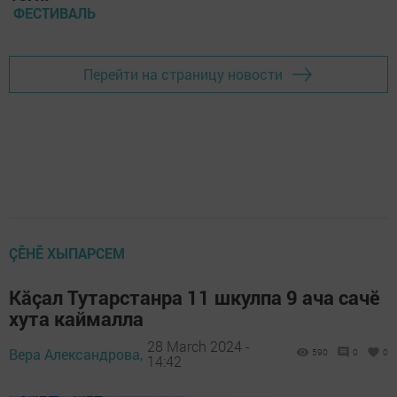
ФЕСТИВАЛЬ
Перейти на страницу новости
ÇӖНӖ ХЫПАРСЕМ
Кăçал Тутарстанра 11 шкулпа 9 ача сачӗ
хута каймалла
28 March 2024 -
Вера Александрова,
590
0
0
14:42