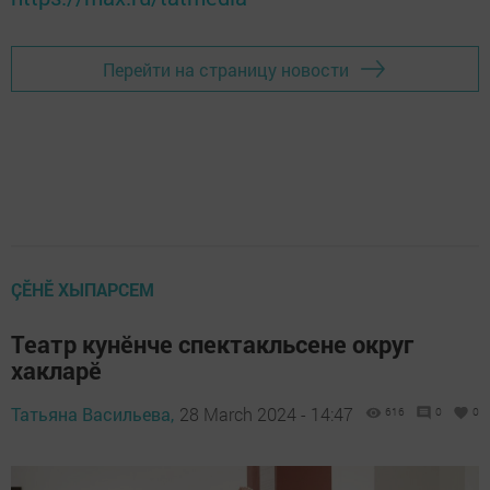
Перейти на страницу новости
ÇӖНӖ ХЫПАРСЕМ
Театр кунӗнче спектакльсене округ
хакларӗ
Татьяна Васильева,
28 March 2024 - 14:47
616
0
0