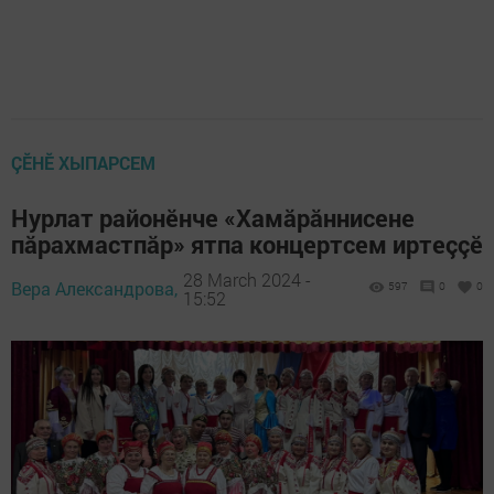
ÇӖНӖ ХЫПАРСЕМ
Нурлат районӗнче «Хамăрăннисене
пăрахмастпăр» ятпа концертсем иртеççӗ
28 March 2024 -
Вера Александрова,
597
0
0
15:52