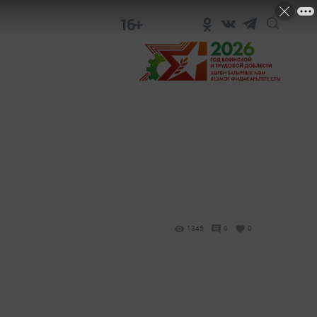
16+
1345
0
0