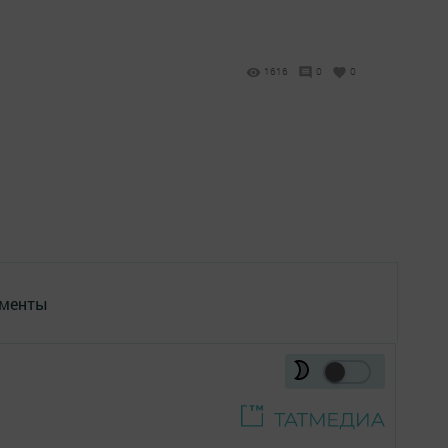
1616
0
0
менты