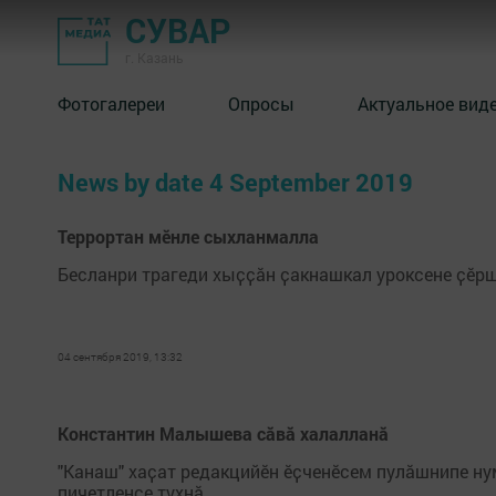
СУВАР
г. Казань
Фотогалереи
Опросы
Актуальное вид
News by date 4 September 2019
Террортан мӗнле сыхланмалла
Бесланри трагеди хыҫҫӑн ҫакнашкал уроксене ҫӗр
04 сентября 2019, 13:32
Константин Малышева сӑвӑ халалланӑ
"Канаш" хаҫат редакцийӗн ӗҫченӗсем пулӑшнипе н
пичетленсе тухнӑ