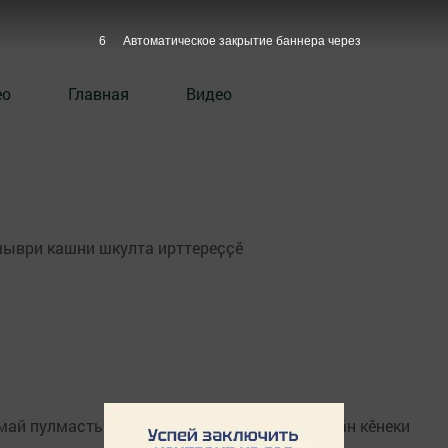
6
Автоматическое закрытие баннера через
ео
Главная
Видео
шыври кашни шкулта ирттереҫҫӗ
умай пулмасть Чӗмпӗрте Серте Мишши сӑвӑҫӑн кӗнеки