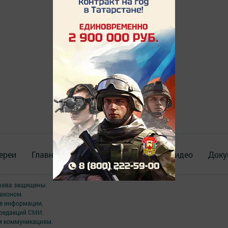
ереи
Главная
Опросы
Актуальное видео
Доку
права защищены.
аконом.
ме информации,
 редакций СМИ.
ым коммуникациям.