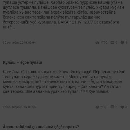
тупăша ӳстерме пулăшӗ. Харпăр бизнес пуррисен кашни утăма
шутласа тумалла, йăнăшсан çухатусем те пулӗç. Укçăра куçман
пурлăха хывас тесен лайăхрах вăхăта кӗтӗр. Творчествăпа
ӗçлекенсен çак тапхăрпа пӗлӳпе пултарулăх шайне
ӳстерессишӗн усă курмалла. ВĂКĂР 21.IV - 20.V Çак тапхăрта
питӗ...
05 сентября 2016, 09:04
1775
0
0
Кулăш – ӗçре пулăш
Каччăпа хӗр кашни каçах тенӗ пек тӗл пулаççӗ. Пӗррехинче хӗрӗ
тӗлпулăва хӗрлӗ куçсемпе килет. - Мӗн пулчӗ тата, чунăм,
мӗншӗн макăратăн? - тӗлӗнсе ыйтать каччи. - Ăçтан макăрмăн
кунта, тăвансем пурте пирӗн туя хирӗç. - Çав кăна-и? Ан татăл
çав териех. Эпӗ авланма урăх хӗр тупăп. * * * Хунямăшӗ...
05 сентября 2016, 08:58
2192
0
0
Ăсран тайăлнă çынна кам çӗçӗ парать?