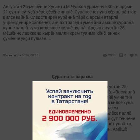
Августăн 26-мӗшӗнче Хусанти М.Чуйков урамӗнче 30-ти арçын
21 çулти сутуçă-хӗре çӗçӗпе чикнӗ. Сурансене пула хӗр вырăнтах
вилсе кайнă. Следствирен курăннă тăрăх, арçын ятарлă
учрежденире сипленет, анчах трагеди умӗн ăна амăшӗ çуралнă
кунне паллă тума киле илсе килнӗ пулнă. Арçын авустăн 26-
мӗшӗнче лавккана хырăнмалли крем туянма кӗнӗ, анчах
çумӗнче укçи пулман....
05 сентября 2016, 08:45
2035
0
0
Çуратнă та пăрахнă
Çакăн пек преступление августăн 25-
мӗшӗнче Хусан хулинче тунă. «Васкавлă
пулăшăвăн» 6№ подстанцийӗ умне тин
кăна çуратнă ачана пакетра килсе хунă.
Çак факт енӗпе следовательсем
уголовнăй ӗç пуçарнă. Хальлӗхе паллă
пулнă тăрăх, пӗчӗк хӗрпӗрчи çут тӗнчене
2-3 сехет маларах кăна килнӗ пулнă-ха,
çавăнпа кăвапине те касман. Амăшӗ
шеллемен тесе те калама...