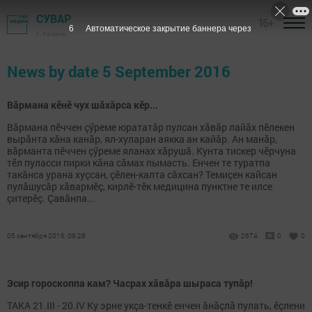
СУВАР
16+
6
Автоматическое закрытие баннера через
г. Казань
News by date 5 September 2016
Вăрмана кӗнӗ чух шăхăрса кӗр...
Вăрмана пӗччен çӳреме юрататăр пулсан хăвăр лайăх пӗлекен
вырăнта кăна канăр, ял-хуларан аякка ан кайăр. Ан манăр,
вăрманта пӗччен çӳреме яланах хăрушă. Кунта тискер чӗрчуна
тӗл пуласси пирки кăна сăмах пымасть. Енчен те туратпа
такăнса урана хуçсан, çӗлен-калта сăхсан? Темиçен кайсан
пулăшусăр хăвармӗç, кирлӗ-тӗк медицина пунктне те илсе
çитерӗç. Çавăнпа...
05 сентября 2016, 09:26
2674
0
0
Эсир гороскоппа кам? Часрах хăвăра шыраса тупăр!
ТАКА 21.III - 20.IV Ку эрне укçа-тенкӗ енчен ăнăçлă пулать, ӗçлени