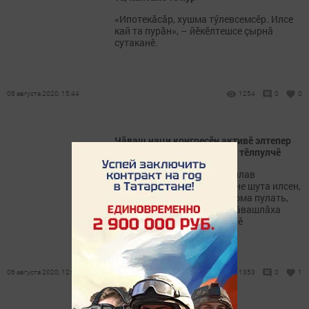
«Ипотекăсăр, хушма тӳлевсемсӗр. Илсе
кай та пурăн», – йӗкӗлтешсе çырнă
сутаканӗ.
06 августа 2020, 15:44
1254
0
0
Чăваш наци конгресӗн активӗ элтепер
тивӗçӗсене пурнăçлаканпа тӗлпулчӗ
Чăваш Республикикнче суйлав
кампанийӗ аталанса пынине шута илсен,
тӗлпулу сăлтавне ăнлантарма пулать,
çапах та калаçу ытларах чăвашлăха
малалла ярасси пирки пычӗ
06 августа 2020, 12:06
1353
0
1