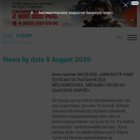
6
Автоматическое закрытие баннера через
СУВАР
16+
г. Казань
News by date 6 August 2020
Константин ЯКОВЛЕВ: «МИНИСТР КАМ
ПУЛСАН ТА ТЫТĂННĂ ӖÇЕ
ВӖÇЛЕМЕЛЛЕХ, МӖНШӖН ТЕСЕН КУ
ÇЫНСЕНЕ КИРЛӖ»
Эстрада артисчӗсен проблемисем тин
çеç çуралман, унччен те пулнă. Вӗсем
закона пăхăнмасăр ӗçлеме хăнăхнă.
Хăйсене предприниматель пек те
регистрацилемен тата ытти те. Ку енӗпе
патшалăх требованийӗсем пур. Хуть
мӗнле ӗçӗн те хăйӗн йӗрки-çке? Йӗрке
тума тытăнсан нумайăшне ку