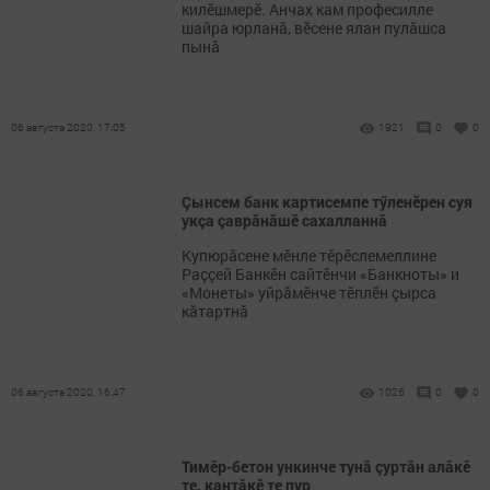
килӗшмерӗ. Анчах кам професилле
шайра юрланă, вӗсене ялан пулăшса
пынă
06 августа 2020, 17:05
1921
0
0
Çынсем банк картисемпе тӳленӗрен суя
укçа çаврăнăшӗ сахалланнă
Купюрăсене мӗнле тӗрӗслемеллине
Раççей Банкӗн сайтӗнчи «Банкноты» и
«Монеты» уйрăмӗнче тӗплӗн çырса
кăтартнă
06 августа 2020, 16:47
1026
0
0
Тимӗр-бетон ункинче тунӑ çуртăн алăкӗ
те, кантăкӗ те пур