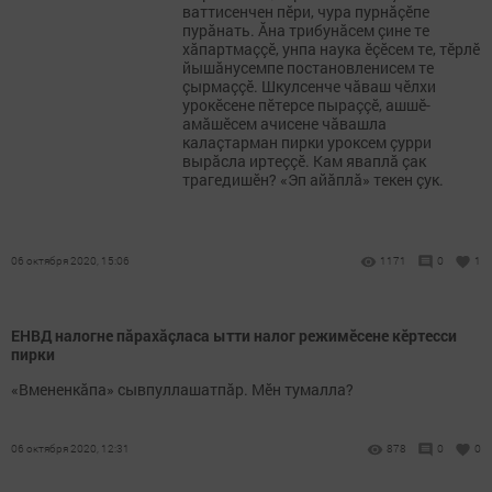
ваттисенчен пĕри, чура пурнăçĕпе
пурăнать. Ăна трибунăсем çине те
хăпартмаççĕ, унпа наука ĕçĕсем те, тĕрлĕ
йышăнусемпе постановленисем те
çырмаççĕ. Шкулсенче чăваш чĕлхи
урокĕсене пĕтерсе пыраççĕ, ашшĕ-
амăшĕсем ачисене чăвашла
калаçтарман пирки уроксем çурри
вырăсла иртеççĕ. Кам яваплă çак
трагедишĕн? «Эп айăплă» текен çук.
06 октября 2020, 15:06
1171
0
1
ЕНВД налогне пăрахăçласа ытти налог режимӗсене кӗртесси
пирки
«Вмененкăпа» сывпуллашатпăр. Мӗн тумалла?
06 октября 2020, 12:31
878
0
0