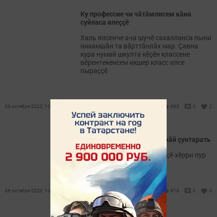
Ку профессие чи чăтăмлисем кăна
суйласа илеççӗ
Халь ялсенче ача шучӗ сахалланса пыни
никамшăн та вăрттăнлăх мар. Çавна
кура нумай шкулта кӗçӗн классене
вӗрентекенсем икшер класс илсе
пыраççӗ
06 октября 2020, 10:20
999
0
2
Журналист мӗншӗн хăйне хăй çунтарать
Паттăрла тӳсӗмлӗхӗн те вӗçӗ-хӗрри пур
06 октября 2020, 10:09
910
0
0