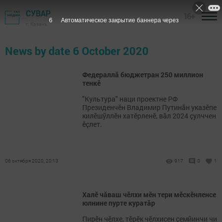
СУВАР
16+
6
Автоматическое закрытие баннера через
г. Казань
News by date 6 October 2020
Федераллӑ бюджетран 250 миллион
тенкӗ
"Культура" наци проектне РФ
Президенчӗн Владимир Путинӑн указӗпе
килӗшӳллӗн хатӗрленӗ, вӑл 2024 ҫулччен
ӗҫлет.
06 октября 2020, 20:13
917
0
1
Халĕ чăваш чĕлхи мĕн тери мĕскĕнленсе
юлнине пурте куратăр
Пирĕн чĕлхе, тĕрĕк чĕлхисен çемйинчи чи