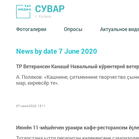
СУВАР
г. Казань
Фотогалереи
Опросы
Актуальное вид
News by date 7 June 2020
ТР Ветерансен Канашӗ Навальный кӳрентернӗ ветер
А. Поляков: «Кашнине, çитменнине творчество çынн
мар, киревсӗр те».
07 июня 2020, 15:11
Июнӗн 11-мӗшӗнчен урамри кафе-ресторансем ӗçле
Тутарстана ытти регионтан килекенсене самоизоля