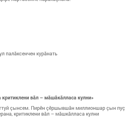
ул палăксенчен курăнать
 критиклени вăл – мăшăкăлласа кулни»
еттуй çынсем. Пирӗн çӗршывшăн миллионшар çын пуç
ерана, критиклени вăл – мăшкăлласа кулни