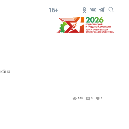
16+
 кăна
888
0
1