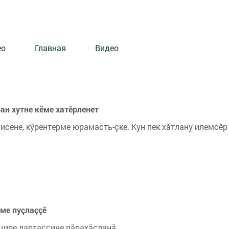
ео
Главная
Видео
ан хутне кӗме хатӗрленет
исене, кӳрентерме юрамасть-çке. Кун пек хăтлану илемсӗр
ме пуçлаççӗ
цире лартассине пăрахăçланă.