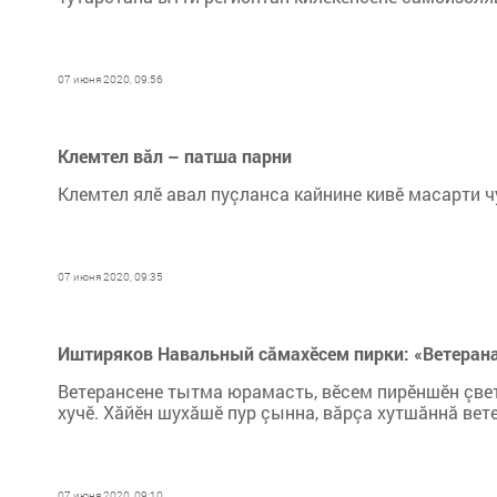
07 июня 2020, 09:56
Клемтел вăл – патша парни
Клемтел ялӗ авал пуçланса кайнине кивӗ масарти ч
07 июня 2020, 09:35
Иштиряков Навальный сăмахӗсем пирки: «Ветерана
Ветерансене тытма юрамасть, вӗсем пирӗншӗн çв
хучӗ. Хăйӗн шухăшӗ пур çынна, вăрçа хутшăннă вет
07 июня 2020, 09:10