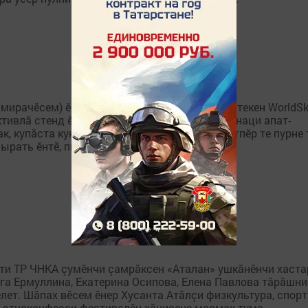
мирачӗсем) ӗç профессийӗсен ăсталăхӗпе иртекен WorldSki
ктивлă стенд ӗçлет. Унта тутарстансем тутар наци апат-
к, купăста кукăлӗ тата ыттине кунтах пӗçеретпӗр те пурне 
ать ӗнтӗ, пирӗн апат пурне те питӗ...
нти ТР ЧНКА çумӗнчи çамрăксен «Аталан» ушкăнӗнчи хаста
ьга Ермуллина, Екатерина Осипова, Елена Павлова тăрăшни
лет. Шăпах вӗсем ӗнер Хусанта Атăлçи физкультура, спор
 этноконфесси фестивалӗн хăнисене масмак тума...