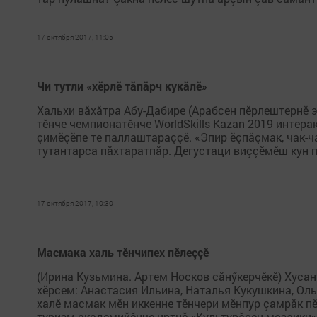
17 октября 2017, 11:05
Чи тутли «хӗрлӗ тăпăрч кукăлӗ»
Хальхи вăхăтра Абу-Дабире (Арабсен пӗрлештернӗ э
тӗнче чемпионатӗнче WorldSkills Kazan 2019 интера
çимӗçӗпе те паллаштараççӗ. «Эпир ӗçпăçмак, чак-ча
тутантарса пăхтаратпăр. Дегустаци виççӗмӗш кун пыр
17 октября 2017, 10:30
Масмака халь тӗнчипех пӗлеççӗ
(Ирина Кузьмина. Артем Носков сăнӳкерчӗкӗ) Хуса
хӗрсем: Анастасия Ильина, Наталья Кукушкина, Ол
халӗ масмак мӗн иккенне тӗнчери мӗнпур çамрăк пӗ
туризм академийӗнче иртнӗ «Культурăсен мозаики»