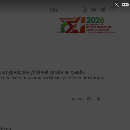
16+
ши, пурнăçран уйрăлнă хамăн чи çывăх
иртнӗçемӗн вара кашни Çимӗкре вӗсен вилтăпри
1350
0
0
хăтра