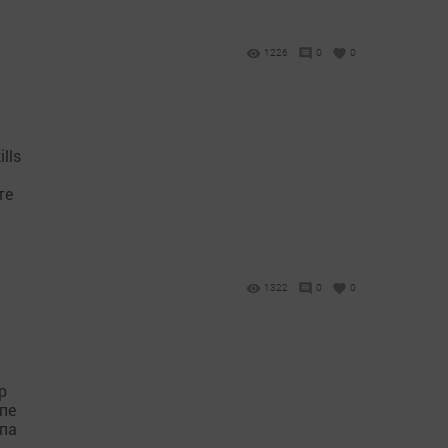
1226
0
0
lls
те
1322
0
0
р
пе
тпа