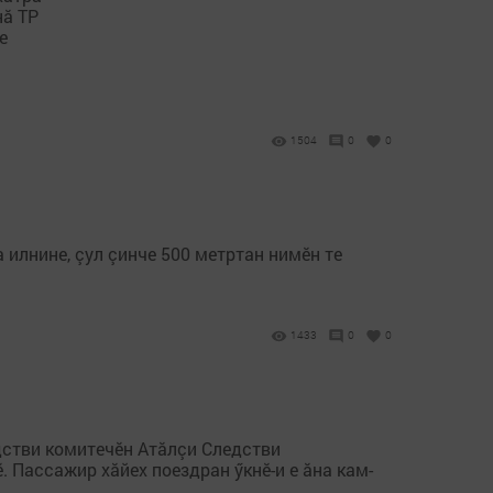
нă ТР
е
1504
0
0
 илнине, çул çинче 500 метртан нимӗн те
1433
0
0
дстви комитечӗн Атăлçи Следстви
. Пассажир хăйех поездран ӳкнӗ-и е ăна кам-