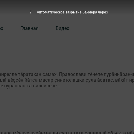
7
Автоматическое закрытие баннера через
ео
Главная
Видео
вирелле тăратакан сăмах. Православи тӗнӗпе пурăннăран-
алă вӗççӗн йăтса масар çине юлашки çула ăсатас, вăхăт 
е пурăнсан та вилнисене...
танра мӗнпур пурăнмалли çурта тата социаллă объекта вă