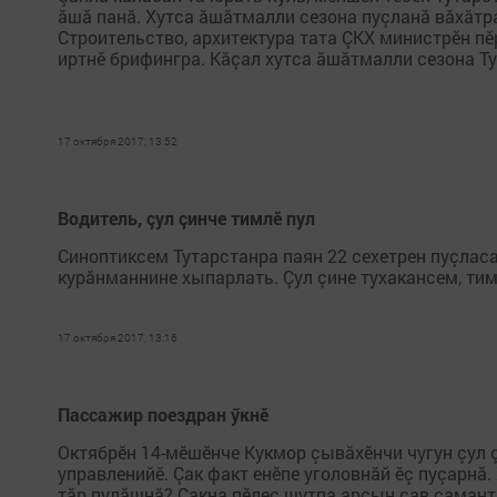
ăшă панă. Хутса ăшăтмалли сезона пуçланă вăхăтр
Строительство, архитектура тата ÇКХ министрӗн п
иртнӗ брифингра. Кăçал хутса ăшăтмалли сезона Ту
17 октября 2017, 13:52
Водитель, çул çинче тимлӗ пул
Синоптиксем Тутарстанра паян 22 сехетрен пуçласа
курăнманнине хыпарлать. Çул çине тухакансем, тим
17 октября 2017, 13:16
Пассажир поездран ӳкнӗ
Октябрӗн 14-мӗшӗнче Кукмор çывăхӗнчи чугун çул 
управленийӗ. Çак факт енӗпе уголовнăй ӗç пуçарнă.
тăр пулăшнă? Çакна пӗлес шутпа арçын çав самантра