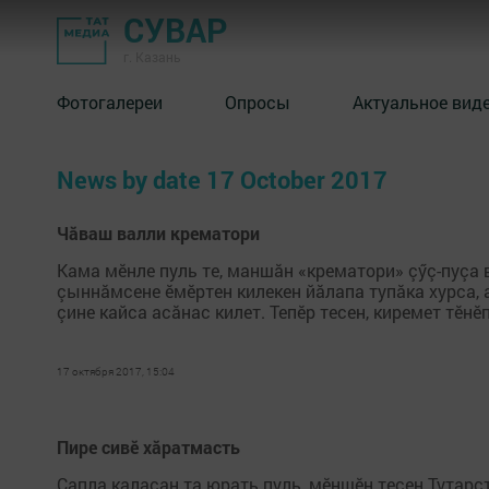
СУВАР
г. Казань
Фотогалереи
Опросы
Актуальное вид
News by date 17 October 2017
Чăваш валли крематори
Кама мӗнле пуль те, маншăн «крематори» çӳç-пуçа 
çыннăмсене ӗмӗртен килекен йăлапа тупăка хурса, 
çине кайса асăнас килет. Тепӗр тесен, киремет тӗнӗп
17 октября 2017, 15:04
Пире сивӗ хăратмасть
Çапла каласан та юрать пуль, мӗншӗн тесен Тутарс