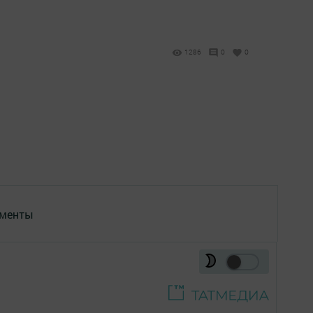
1286
0
0
менты