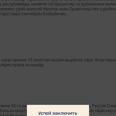
а республикăра нимӗнле пăтăрмахсем те пулманнине кала
ӗрремӗш çумӗ Алексей Фролов паян Правительство çуртӗнч
тарстанра сентябрӗн 8-мӗшӗнчен...
 ыран ирхине 10 сехетчен вырăн-вырăнпа çăра тӗтре карса
лӗрех пулма ан манăр.
çинче 30-ти арçын виллине тупнине хыпарлать Раççей Сле
 Хальхи вăхăтра следовательсем темиçе версие тӗрӗслеççӗ
 ӳсӗр пулнипе пулманнине те пăхӗç. Вилнӗ...