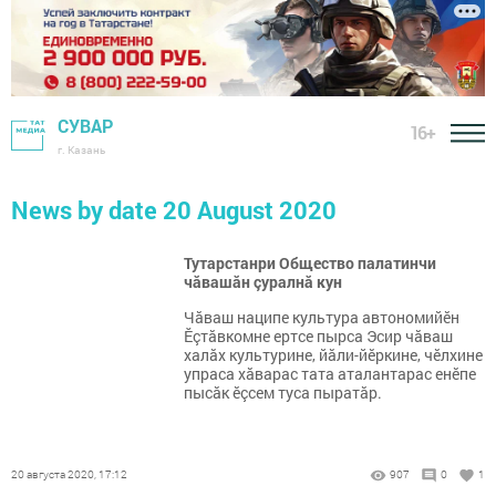
СУВАР
16+
г. Казань
News by date 20 August 2020
Тутарстанри Общество палатинчи
чăвашăн çуралнă кун
Чăваш наципе культура автономийӗн
Ӗçтăвкомне ертсе пырса Эсир чăваш
халăх культурине, йăли-йӗркине, чӗлхине
упраса хăварас тата аталантарас енӗпе
пысăк ӗçсем туса пыратăр.
20 августа 2020, 17:12
907
0
1