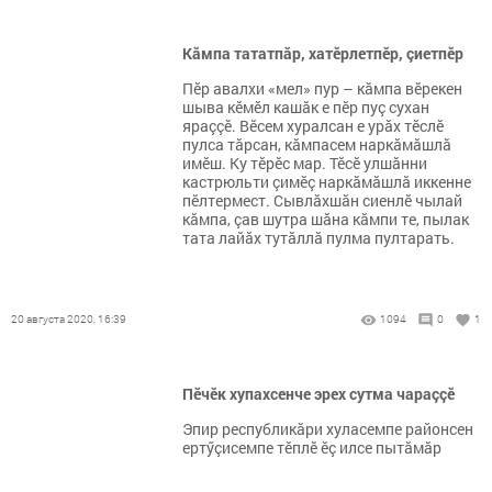
Кăмпа тататпăр, хатӗрлетпӗр, çиетпӗр
Пӗр авалхи «мел» пур – кăмпа вӗрекен
шыва кӗмӗл кашăк е пӗр пуç сухан
яраççӗ. Вӗсем хуралсан е урăх тӗслӗ
пулса тăрсан, кăмпасем наркăмăшлă
имӗш. Ку тӗрӗс мар. Тӗсӗ улшăнни
кастрюльти çимӗç наркăмăшлă иккенне
пӗлтермест. Сывлăхшăн сиенлӗ чылай
кăмпа, çав шутра шăна кăмпи те, пылак
тата лайăх тутăллă пулма пултарать.
20 августа 2020, 16:39
1094
0
1
Пӗчӗк хупахсенче эрех сутма чараççӗ
Эпир республикăри хуласемпе районсен
ертӳçисемпе тӗплӗ ӗç илсе пытăмăр