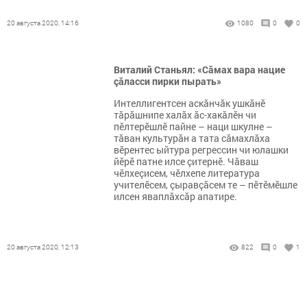
20 августа 2020, 14:16
1080
0
0
Виталий Станьял: «Сăмах вара нацие
çăласси пирки пырать»
Интеллигентсен аскăнчăк ушкăнӗ
тăрăшнипе халăх ăс-хакăлӗн чи
пӗлтерӗшлӗ пайне – наци шкулне –
тăван культурăн а тата сăмахлăха
вӗрентес ыйтура регрессин чи юлашки
йӗрӗ патне илсе çитернӗ. Чăваш
чӗлхеçисем, чӗлхепе литература
учителӗсем, çыравçăсем те – пӗтӗмӗшле
илсен яваплăхсăр апатире.
20 августа 2020, 12:13
822
0
1