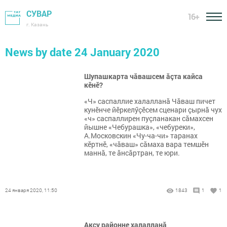
СУВАР
16+
г. Казань
News by date 24 January 2020
Шупашкарта чăвашсем ăçта кайса
кӗнӗ?
«Ч» саспаллие халалланă Чăваш пичет
кунӗнче йӗркелӳçӗсем сценари çырнă чух
«ч» саспаллирен пуçланакан сăмахсен
йышне «Чебурашка», «чебуреки»,
А.Московскин «Чу-ча-чи» таранах
кӗртнӗ, «чăваш» сăмаха вара темшӗн
маннă, те ăнсăртран, те юри.
24 января 2020, 11:50
1843
1
1
Аксу районне халалланă