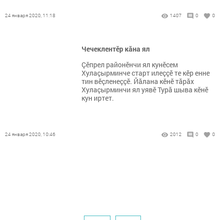
24 января 2020, 11:18
1407
0
0
Чечеклентӗр кăна ял
Çӗпрел районӗнчи ял кунӗсем
Хулаçырминче старт илеççӗ те кӗр енне
тин вӗçленеççӗ. Йăлана кӗнӗ тăрăх
Хулаçырминчи ял уявӗ Турă шыва кӗнӗ
кун иртет.
24 января 2020, 10:46
2012
0
0