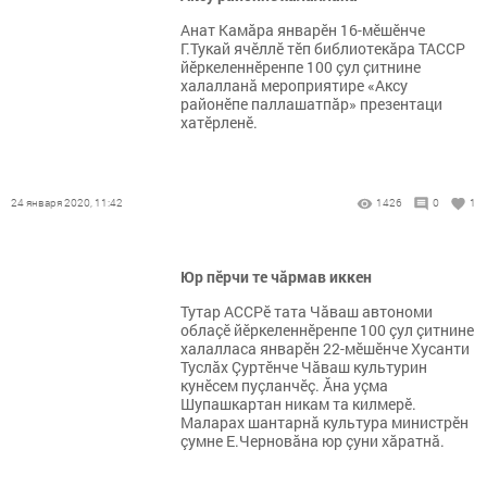
Анат Камăра январӗн 16-мӗшӗнче
Г.Тукай ячӗллӗ тӗп библиотекăра ТАССР
йӗркеленнӗренпе 100 çул çитнине
халалланă мероприятире «Аксу
районӗпе паллашатпăр» презентаци
хатӗрленӗ.
24 января 2020, 11:42
1426
0
1
Юр пӗрчи те чăрмав иккен
Тутар АССРӗ тата Чăваш автономи
облаçӗ йӗркеленнӗренпе 100 çул çитнине
халалласа январӗн 22-мӗшӗнче Хусанти
Туслăх Çуртӗнче Чăваш культурин
кунӗсем пуçланчӗç. Ăна уçма
Шупашкартан никам та килмерӗ.
Маларах шантарнă культура министрӗн
çумне Е.Черновăна юр çуни хăратнă.